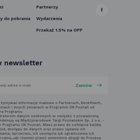
ci
Partnerzy
link
 do pobrania
Wydarzenia
otwiera
Przekaż 1.5% na OPP
się
w nowej
karcie
 newsletter
aj
rzymywać informacje mailowe o Partnerach, Benefitach,
niach i innych zmianach w Programie OK Poznań od
ra Programu.
laminem
tratorem danych osobowych w związku z prowadzoną
ndencją są Międzynarodowe Targi Poznańskie Sp. z o.o. -
ter'a
r Programu OK Poznań. Masz prawo do cofnięcia każdej
gód, dostępu do danych oraz prawo żądania ich
ania, sprzeciwu, ich usunięcia lub ograniczenia ich
rzania, jak również prawo wniesienia skargi do Prezesa