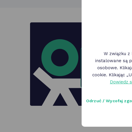
Pob
W związku z 
Program O
instalowane są p
wygodne i
osobowe. Klika
cookie. Klikając 
Dowiedz s
Odrzuć / Wycofaj zg