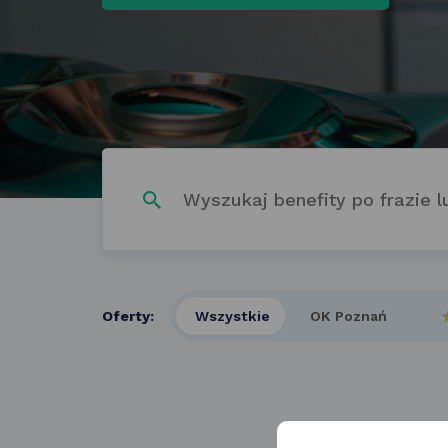
Wpisz
szukaną
frazę
w polu
poniżej
Oferty:
Wszystkie
OK Poznań