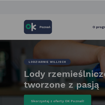
skróty
po
głównych
elementach
serwisu
O prog
LODZIARNIE WILLISCH
Lody rzemieślnicz
tworzone z pasją
szczegóły
Skorzystaj z oferty OK Poznań!