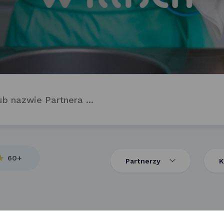
60+
Partnerzy
K