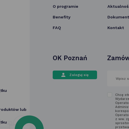
O programie
Aktualnoś
Benefity
Dokumenty
FAQ
Kontakt
OK Poznań
Zamów
wpisz
Zaloguj się
swój
adres
email
ątku
w polu
Zapozn
Chcę ot
poniżej
Wydarze
się
Operato
z regu
Adminis
produktów lub
korespo
newslet
Operato
z ww. z
ątku
sprostow
przetwa