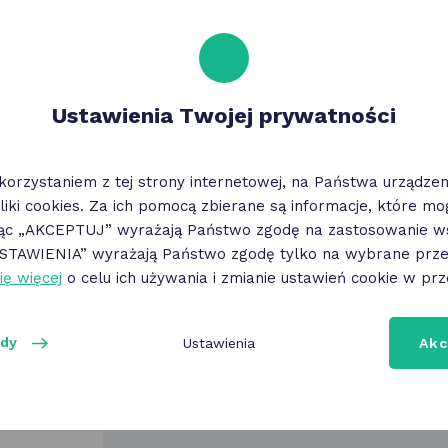
Ustawienia Twojej prywatności
ierz aplikację mobilną
korzystaniem z tej strony internetowej, na Państwa urządz
K Poznań możesz mieć w zasięgu ręki! Wystarczy pobrać aplika
liki cookies. Za ich pomocą zbierane są informacje, które m
 proste, a z benefitów możesz korzystać w dowolnym momen
jąc „AKCEPTUJ” wyrażają Państwo zgodę na zastosowanie ws
„USTAWIENIA” wyrażają Państwo zgodę tylko na wybrane przez
ię więcej
o celu ich używania i zmianie ustawień cookie w prz
Google Play
App Store
ody
Ustawienia
Akc