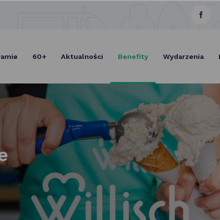
link
Select Lang
otwie
się
ramie
60+
Aktualności
Benefity
Wydarzenia
w now
karcie
e