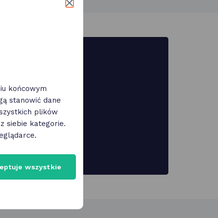
eniu końcowym
cję na telefon! To
ogą stanowić dane
cie!
zystkich plików
 siebie kategorie.
eglądarce.
Huawei AppGallery
eptuje wszystkie