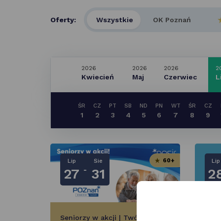
Oferty:
Wszystkie
OK Poznań
2026
2026
2026
2
Kwiecień
Maj
Czerwiec
L
ŚR
CZ
PT
SB
ND
PN
WT
ŚR
CZ
1
2
3
4
5
6
7
8
9
60+
Lip
Sie
Lip
-
27
31
2
Seniorzy w akcji | Twój
R