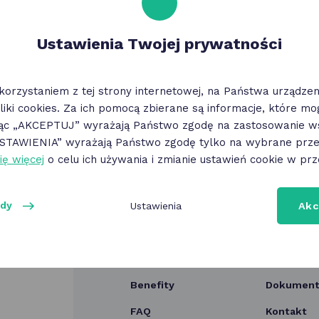
ensoryczna "Mela
zaczarował Strach.
 szczun na
Rzeźbiarz Franciszek
Ustawienia Twojej prywatności
istorycznej ścieżce"
Black
28.07 - 06.10.2026
28.07 - 21.11.2026
korzystaniem z tej strony internetowej, na Państwa urządz
Stary Rynek 3, Poznań
Stary Rynek 84, Poznań
liki cookies. Za ich pomocą zbierane są informacje, które m
jąc „AKCEPTUJ” wyrażają Państwo zgodę na zastosowanie ws
„USTAWIENIA” wyrażają Państwo zgodę tylko na wybrane przez
ię więcej
o celu ich używania i zmianie ustawień cookie w prz
ody
Ustawienia
Akc
O programie
Aktualnoś
Benefity
Dokumenty
FAQ
Kontakt