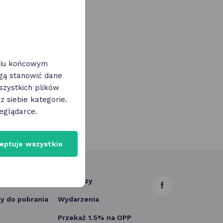
eniu końcowym
ogą stanowić dane
zystkich plików
 siebie kategorie.
eglądarce.
eptuje wszystkie
ci
Partnerzy
link
 do pobrania
Wydarzenia
otwiera
Przekaż 1.5% na OPP
się