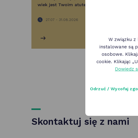
wiek jest Twoim atutem
s
i
h
27.07 - 31.08.2026
W związku z 
instalowane są p
osobowe. Klika
cookie. Klikając 
Dowiedz s
Odrzuć / Wycofaj zg
Skontaktuj się z nami