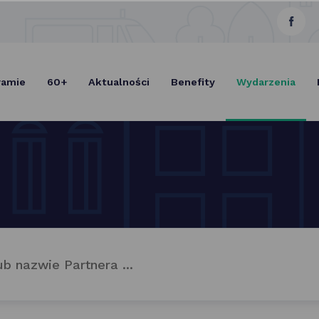
link
Select Lang
otwie
się
ramie
60+
Aktualności
Benefity
Wydarzenia
w now
karcie