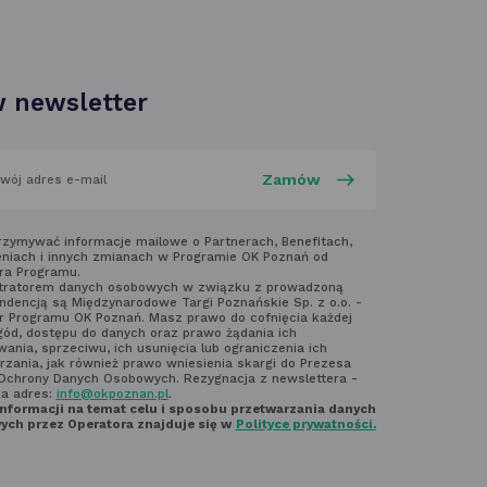
w nowej
karcie
 newsletter
aj
rzymywać informacje mailowe o Partnerach, Benefitach,
niach i innych zmianach w Programie OK Poznań od
ra Programu.
laminem
tratorem danych osobowych w związku z prowadzoną
ndencją są Międzynarodowe Targi Poznańskie Sp. z o.o. -
ter'a
r Programu OK Poznań. Masz prawo do cofnięcia każdej
gód, dostępu do danych oraz prawo żądania ich
ania, sprzeciwu, ich usunięcia lub ograniczenia ich
rzania, jak również prawo wniesienia skargi do Prezesa
Ochrony Danych Osobowych. Rezygnacja z newslettera -
na adres:
info@okpoznan.pl
.
informacji na temat celu i sposobu przetwarzania danych
ch przez Operatora znajduje się w
Polityce prywatności.