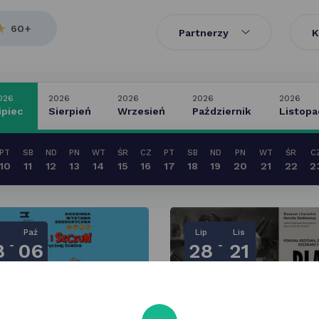
60+
Partnerzy
K
026
2026
2026
2026
2026
ipiec
Sierpień
Wrzesień
Październik
Listopa
PT
SB
ND
PN
WT
ŚR
CZ
PT
SB
ND
PN
WT
ŚR
C
10
11
12
13
14
15
16
17
18
19
20
21
22
2
Paź
Lip
Lis
-
-
8
06
28
21
odzinna wystawa
Pokonał Krzyżaka,