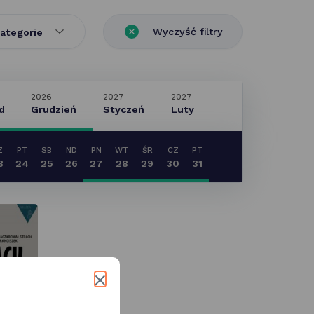
Wyczyść filtry
ategorie
2026
2027
2027
d
Grudzień
Styczeń
Luty
Z
PT
SB
ND
PN
WT
ŚR
CZ
PT
3
24
25
26
27
28
29
30
31