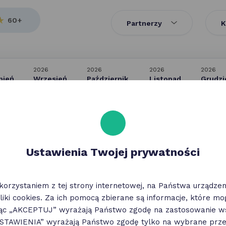
60+
Partnerzy
K
2026
2026
2026
2026
pień
Wrzesień
Październik
Listopad
Grudzi
PN
WT
ŚR
CZ
PT
SB
ND
PN
WT
ŚR
CZ
PT
SB
N
10
11
12
13
14
15
16
17
18
19
20
21
22
2
Ustawienia Twojej prywatności
korzystaniem z tej strony internetowej, na Państwa urządz
liki cookies. Za ich pomocą zbierane są informacje, które m
O programie
Aktualnoś
jąc „AKCEPTUJ” wyrażają Państwo zgodę na zastosowanie ws
Benefity
Dokumenty
„USTAWIENIA” wyrażają Państwo zgodę tylko na wybrane przez