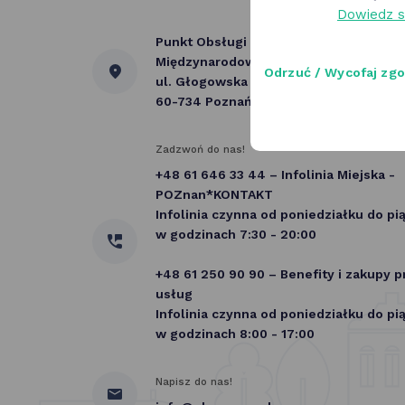
Dowiedz s
Punkt Obsługi Programu OK Poznań
Międzynarodowe Targi Poznańskie
Odrzuć / Wycofaj zg
ul. Głogowska 18
60-734 Poznań
Zadzwoń do nas!
+48 61 646 33 44 – Infolinia Miejska -
POZnan*KONTAKT
Infolinia czynna od poniedziałku do pi
w godzinach 7:30 - 20:00
+48 61 250 90 90 – Benefity i zakupy 
usług
Infolinia czynna od poniedziałku do pi
w godzinach 8:00 - 17:00
Napisz do nas!