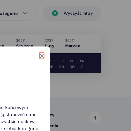
Wyczyść filtry
ategorie
2027
2027
2027
eń
Styczeń
Luty
Marzec
D
PN
WT
ŚR
CZ
PT
SB
ND
PN
3
24
25
26
27
28
29
30
31
eniu końcowym
ogą stanowić dane
ci
Partnerzy
link
zystkich plików
 do pobrania
Wydarzenia
otwiera
 siebie kategorie.