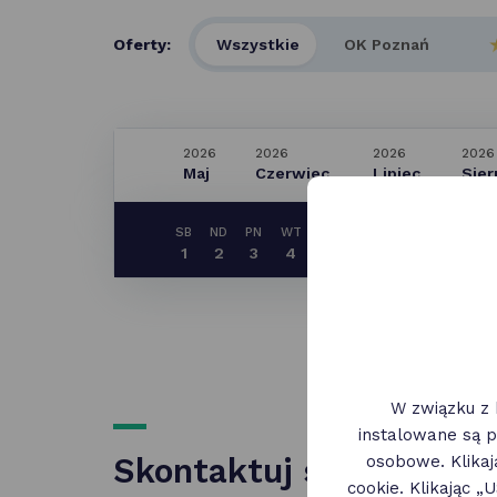
Oferty:
Wszystkie
OK Poznań
2026
2026
2026
2026
Maj
Czerwiec
Lipiec
Sier
SB
ND
PN
WT
ŚR
CZ
PT
SB
ND
1
2
3
4
5
6
7
8
9
W związku z 
instalowane są p
osobowe. Klika
Skontaktuj się z nami
cookie. Klikając 