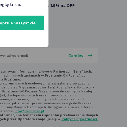
eglądarce.
Przekaż 1.5% na OPP
się
w nowej
eptuje wszystkie
karcie
 newsletter
aj
rzymywać informacje mailowe o Partnerach, Benefitach,
niach i innych zmianach w Programie OK Poznań od
ra Programu.
laminem
tratorem danych osobowych w związku z prowadzoną
ndencją są Międzynarodowe Targi Poznańskie Sp. z o.o. -
ter'a
r Programu OK Poznań. Masz prawo do cofnięcia każdej
gód, dostępu do danych oraz prawo żądania ich
ania, sprzeciwu, ich usunięcia lub ograniczenia ich
rzania, jak również prawo wniesienia skargi do Prezesa
Ochrony Danych Osobowych. Rezygnacja z newslettera -
na adres:
info@okpoznan.pl
.
informacji na temat celu i sposobu przetwarzania danych
ch przez Operatora znajduje się w
Polityce prywatności.