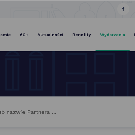
link
Select Lang
otwie
się
ramie
60+
Aktualności
Benefity
Wydarzenia
w now
karcie