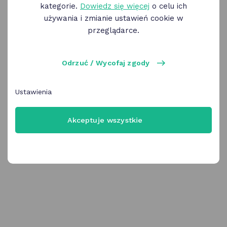
kategorie.
Dowiedz się więcej
o celu ich
używania i zmianie ustawień cookie w
OK Poznań
przeglądarce.
Zaloguj się korzystając z profilu OK Poznań
Uwaga! Ta metoda logowania przestanie
Odrzuć / Wycofaj zgody
być wkrótce dostępna
Wybierz
Ustawienia
Akceptuje wszystkie