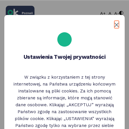
większa cz
normaln
mnie
A+
A
A-
Zaloguj się
Wybierz bezpieczny sposób logowania
Ustawienia Twojej prywatności
Węzeł Krajowy
Zaloguj się korzystając z Węzła Krajowego
W związku z korzystaniem z tej strony
Wybierz
internetowej, na Państwa urządzeniu końcowym
instalowane są pliki cookies. Za ich pomocą
zbierane są informacje, które mogą stanowić
ID Poznań
dane osobowe. Klikając „AKCEPTUJ” wyrażają
Zaloguj się korzystając z profilu ID Poznań
Państwo zgodę na zastosowanie wszystkich
plików cookie. Klikając „USTAWIENIA” wyrażają
Wybierz
Państwo zgodę tylko na wybrane przez siebie