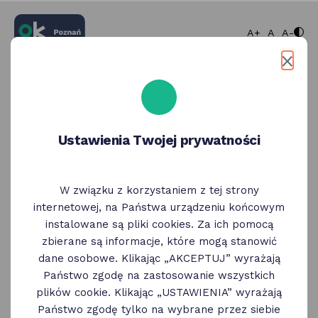
większa cz
normaln
mnie
A+
A
A-
Zaloguj się
Wybierz bezpieczny sposób logowania
Ustawienia Twojej prywatności
Węzeł Krajowy
Zaloguj się korzystając z Węzła Krajowego
W związku z korzystaniem z tej strony
Wybierz
internetowej, na Państwa urządzeniu końcowym
instalowane są pliki cookies. Za ich pomocą
zbierane są informacje, które mogą stanowić
ID Poznań
dane osobowe. Klikając „AKCEPTUJ” wyrażają
Zaloguj się korzystając z profilu ID Poznań
Państwo zgodę na zastosowanie wszystkich
plików cookie. Klikając „USTAWIENIA” wyrażają
Wybierz
Państwo zgodę tylko na wybrane przez siebie