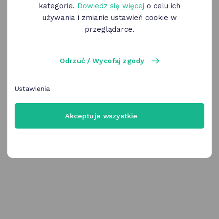
kategorie.
Dowiedz się więcej
o celu ich
używania i zmianie ustawień cookie w
OK Poznań
przeglądarce.
Zaloguj się korzystając z profilu OK Poznań
Uwaga! Ta metoda logowania przestanie
Odrzuć / Wycofaj zgody
być wkrótce dostępna
Wybierz
Ustawienia
Akceptuje wszystkie