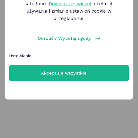
kategorie.
Dowiedz się więcej
o celu ich
używania i zmianie ustawień cookie w
OK Poznań
przeglądarce.
Zaloguj się korzystając z profilu OK Poznań
Uwaga! Ta metoda logowania przestanie
Odrzuć / Wycofaj zgody
być wkrótce dostępna
Wybierz
Ustawienia
Akceptuje wszystkie