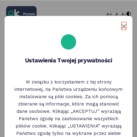
większa cz
normaln
mnie
A+
A
A-
Zaloguj się
Wybierz bezpieczny sposób logowania
Ustawienia Twojej prywatności
Węzeł Krajowy
Zaloguj się korzystając z Węzła Krajowego
W związku z korzystaniem z tej strony
Wybierz
internetowej, na Państwa urządzeniu końcowym
instalowane są pliki cookies. Za ich pomocą
zbierane są informacje, które mogą stanowić
ID Poznań
dane osobowe. Klikając „AKCEPTUJ” wyrażają
Zaloguj się korzystając z profilu ID Poznań
Państwo zgodę na zastosowanie wszystkich
plików cookie. Klikając „USTAWIENIA” wyrażają
Wybierz
Państwo zgodę tylko na wybrane przez siebie