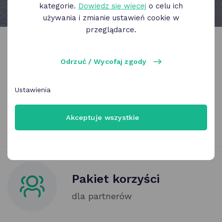
włączony
slajd
slajd
kategorie.
Dowiedz się więcej
o celu ich
używania i zmianie ustawień cookie w
przeglądarce.
Pakiet korzyści
Odrzuć / Wycofaj zgody
dla mieszkańców Poznania
Ustawienia
Akceptuje wszystkie
Pakiet korzyści
dla partnerów