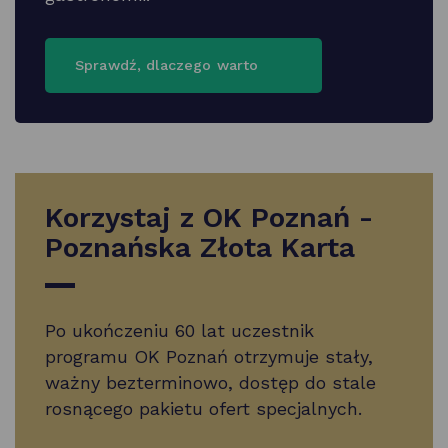
szczegóły,
Sprawdź, dlaczego warto
uwaga
link
otwiera
się
w nowej
karcie
Korzystaj z OK Poznań -
Poznańska Złota Karta
Po ukończeniu 60 lat uczestnik
programu OK Poznań otrzymuje stały,
ważny bezterminowo, dostęp do stale
rosnącego pakietu ofert specjalnych.