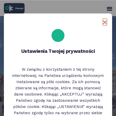
skróty
Panel
po
me
użytko
głównych
elementach
STREFA PŁATNEGO PARKOWANIA
serwisu
Zniżka na parkowanie z OK
Poznań
Ustawienia Twojej prywatności
szczegóły
Zobacz więcej
W związku z korzystaniem z tej strony
internetowej, na Państwa urządzeniu końcowym
instalowane są pliki cookies. Za ich pomocą
zbierane są informacje, które mogą stanowić
dane osobowe. Klikając „AKCEPTUJ” wyrażają
Państwo zgodę na zastosowanie wszystkich
plików cookie. Klikając „USTAWIENIA” wyrażają
slajder
poprzedni
następny
Państwo zgodę tylko na wybrane przez siebie