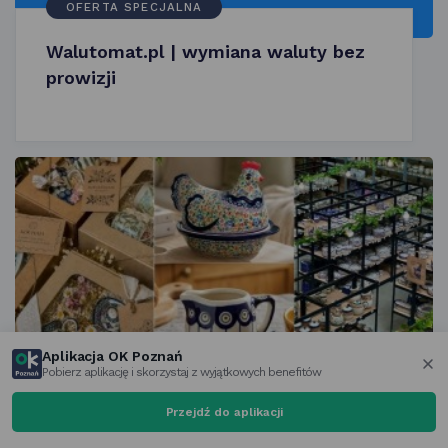
OFERTA SPECJALNA
Walutomat.pl | wymiana waluty bez
prowizji
Aplikacja OK Poznań
5%
Pobierz aplikację i skorzystaj z wyjątkowych benefitów
za
Strefa Bolesławiec | asortyment
Przejdź do aplikacji
sklepu stacjonarnego