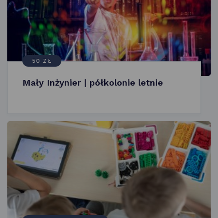
50 ZŁ
Mały Inżynier | półkolonie letnie