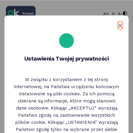
większa cz
normaln
mnie
A+
A
A-
Wróć
Zaloguj się
przez OK Poznań
Ustawienia Twojej prywatności
Adres e-mail, numer telefonu
W związku z korzystaniem z tej strony
Hasło
internetowej, na Państwa urządzeniu końcowym
instalowane są pliki cookies. Za ich pomocą
zbierane są informacje, które mogą stanowić
dane osobowe. Klikając „AKCEPTUJ” wyrażają
Przypomnij hasło
Państwo zgodę na zastosowanie wszystkich
plików cookie. Klikając „USTAWIENIA” wyrażają
Państwo zgodę tylko na wybrane przez siebie