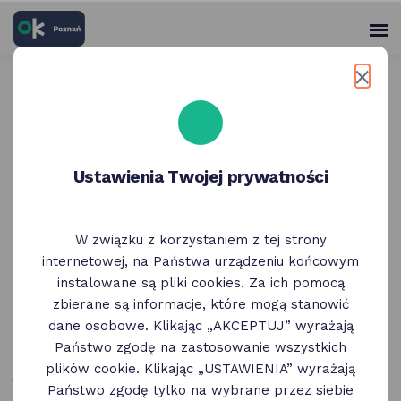
skróty
Panel
po
me
użytko
głównych
elementach
Wróć do poprzedniej strony
serwisu
Poznański Budżet
Obywatelski - zgłaszanie
Ustawienia Twojej prywatności
projektów do 29 maja
W związku z korzystaniem z tej strony
26 Maja
internetowej, na Państwa urządzeniu końcowym
instalowane są pliki cookies. Za ich pomocą
Od 4 do 29 maja można składać projekty do
zbierane są informacje, które mogą stanowić
Poznańskiego Budżetu Obywatelskiego. W tym
dane osobowe. Klikając „AKCEPTUJ” wyrażają
roku na pomysły Poznaniaków i Poznanianek
Państwo zgodę na zastosowanie wszystkich
plików cookie. Klikając „USTAWIENIA” wyrażają
jest aż 33,5 mln złotych.
Państwo zgodę tylko na wybrane przez siebie
Każdy może zgłosić maksymalnie 3 pomysły.