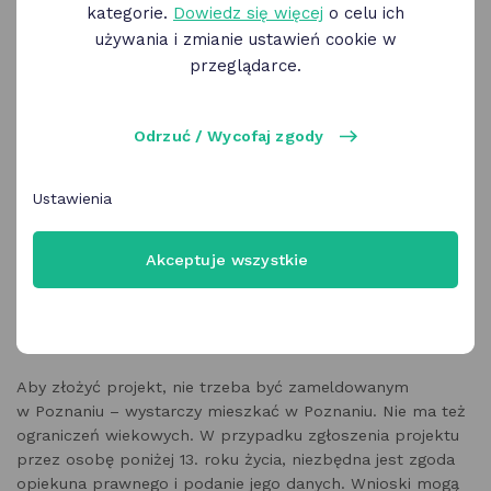
kategorie.
Dowiedz się więcej
o celu ich
używania i zmianie ustawień cookie w
przeglądarce.
Odrzuć / Wycofaj zgody
Ustawienia
Akceptuje wszystkie
Aby złożyć projekt, nie trzeba być zameldowanym
w Poznaniu ­– wystarczy mieszkać w Poznaniu. Nie ma też
ograniczeń wiekowych. W przypadku zgłoszenia projektu
przez osobę poniżej 13. roku życia, niezbędna jest zgoda
opiekuna prawnego i podanie jego danych. Wnioski mogą