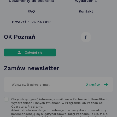
Dokumenty do pobrania
Wydarzenia
FAQ
Kontakt
Przekaż 1.5% na OPP
OK Poznań
link
otwiera
Zaloguj się
się
w nowej
Zamów newsletter
karcie
wpisz
swój
adres
email
w polu
Zapoznaj
Chcę otrzymywać informacje mailowe o Partnerach, Benefitach,
poniżej
Wydarzeniach i innych zmianach w Programie OK Poznań od
się
Operatora Programu.
Administratorem danych osobowych w związku z prowadzoną
z regulaminem
korespondencją są Międzynarodowe Targi Poznańskie Sp. z o.o. -