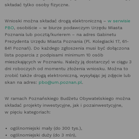
składać tylko osoby fizyczne.
Wnioski można składać drogą elektroniczną –
w serwisie
PBO
, osobiście – w biurze podawczym Urzędu Miasta
Poznania lub pocztą/kurierem – na adres Gabinetu
Prezydenta Urzędu Miasta Poznania (Pl. Kolegiacki 17, 61-
841 Poznań). Do każdego zgłoszenia musi być dołączona
lista poparcia z podpisami minimum 10 osób
mieszkających w Poznaniu. Należy ją dostarczyć w ciągu 3
dni roboczych od momentu złożenia wniosku. Można to
zrobić także drogą elektroniczną, wysyłając jej zdjęcie lub
skan na adres:
pbo@um.poznan.pl
.
W ramach Poznańskiego Budżetu Obywatelskiego można
składać projekty inwestycyjne, jak i pozainwestycyjne,
w pięciu kategoriach:
ogólnomiejski mały (do 300 tys.),
ogólnomiejski duży (do 3 mln),