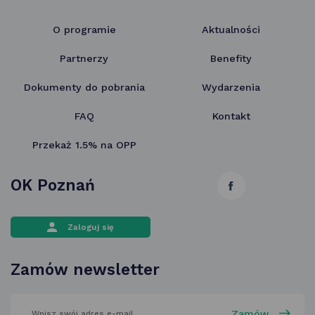
O programie
Aktualności
Partnerzy
Benefity
Dokumenty do pobrania
Wydarzenia
FAQ
Kontakt
Przekaż 1.5% na OPP
OK Poznań
link
otwiera
Zaloguj się
się
w nowej
Zamów newsletter
karcie
wpisz
swój