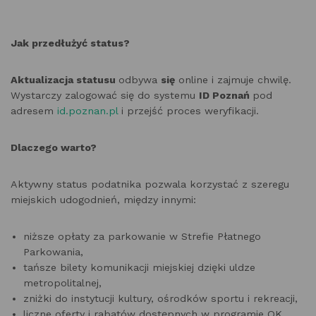
Jak przedłużyć status?
Aktualizacja statusu
odbywa
się
online i zajmuje chwilę.
Wystarczy zalogować się do systemu
ID Poznań
pod
adresem
id.poznan.pl
i przejść proces weryfikacji.
Dlaczego warto?
Aktywny status podatnika pozwala korzystać z szeregu
miejskich udogodnień, między innymi:
niższe opłaty za parkowanie w Strefie Płatnego
Parkowania,
tańsze bilety komunikacji miejskiej dzięki uldze
metropolitalnej,
zniżki do instytucji kultury, ośrodków sportu i rekreacji,
liczne oferty i rabatów dostępnych w programie OK