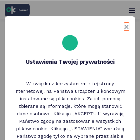
skróty
Panel
po
me
użytko
głównych
elementach
Wróć do poprzedniej strony
serwisu
Status podatnika wygasł?
Przedłuż go i nadal korzystaj
Ustawienia Twojej prywatności
z licznych zniżek
W związku z korzystaniem z tej strony
27 Lipca
internetowej, na Państwa urządzeniu końcowym
instalowane są pliki cookies. Za ich pomocą
31 maja upłynął termin ważności statusu
zbierane są informacje, które mogą stanowić
podatnika w programie OK Poznań. Osoby,
dane osobowe. Klikając „AKCEPTUJ” wyrażają
które nie przedłużyły go na kolejny rok, mogą
Państwo zgodę na zastosowanie wszystkich
plików cookie. Klikając „USTAWIENIA” wyrażają
utracić dostęp do miejskich benefitów, w tym
Państwo zgodę tylko na wybrane przez siebie
do niższych opłat za parkowanie w Strefie