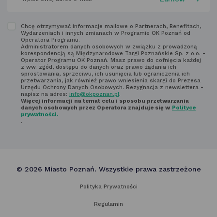
adres
email
w polu
Zapoznaj
Chcę otrzymywać informacje mailowe o Partnerach, Benefitach,
poniżej
Wydarzeniach i innych zmianach w Programie OK Poznań od
się
Operatora Programu.
Administratorem danych osobowych w związku z prowadzoną
z regulaminem
korespondencją są Międzynarodowe Targi Poznańskie Sp. z o.o. -
Operator Programu OK Poznań. Masz prawo do cofnięcia każdej
newsletter'a
z ww. zgód, dostępu do danych oraz prawo żądania ich
sprostowania, sprzeciwu, ich usunięcia lub ograniczenia ich
przetwarzania, jak również prawo wniesienia skargi do Prezesa
Urzędu Ochrony Danych Osobowych. Rezygnacja z newslettera -
napisz na adres:
info@okpoznan.pl
.
Więcej informacji na temat celu i sposobu przetwarzania
danych osobowych przez Operatora znajduje się w
Polityce
prywatności.
.
© 2026 Miasto Poznań. Wszystkie prawa zastrzeżone
Polityka Prywatności
Regulamin