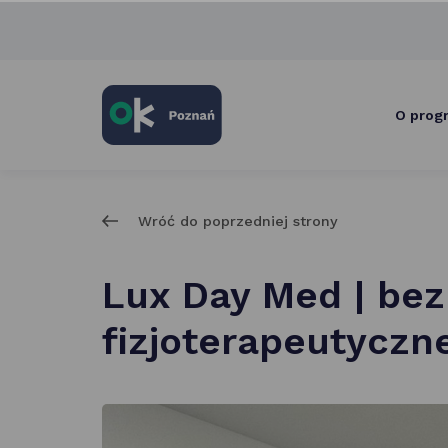
skróty
po
głównych
elementach
serwisu
O prog
Wróć do poprzedniej strony
Lux Day Med | bez
fizjoterapeutyczn