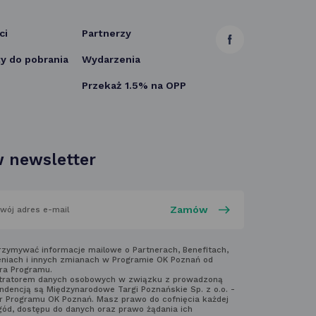
ci
Partnerzy
link
 do pobrania
Wydarzenia
otwiera
Przekaż 1.5% na OPP
się
w nowej
karcie
 newsletter
aj
rzymywać informacje mailowe o Partnerach, Benefitach,
niach i innych zmianach w Programie OK Poznań od
ra Programu.
laminem
tratorem danych osobowych w związku z prowadzoną
ndencją są Międzynarodowe Targi Poznańskie Sp. z o.o. -
ter'a
r Programu OK Poznań. Masz prawo do cofnięcia każdej
gód, dostępu do danych oraz prawo żądania ich