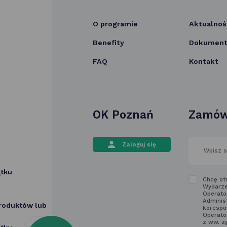
O programie
Aktualnoś
Benefity
Dokumenty
FAQ
Kontakt
OK Poznań
Zamów
wpisz
Zaloguj się
swój
adres
email
ątku
w polu
Zapozn
Chcę ot
poniżej
Wydarze
się
Operato
z regu
Adminis
produktów lub
korespo
newslet
Operato
z ww. z