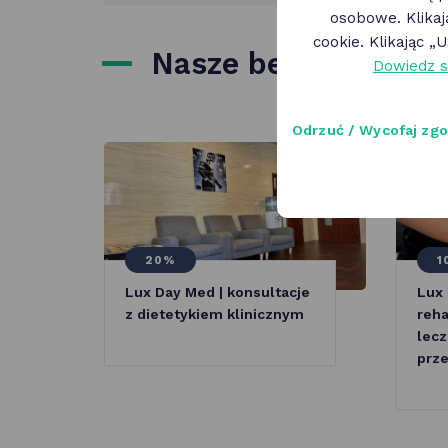
osobowe. Klika
cookie. Klikając 
Nasze benefity
Dowiedz s
Odrzuć / Wycofaj zg
20%
1
Lux Day Med | konsultacje
Lux 
z dietetykiem klinicznym
reha
lecz
prz