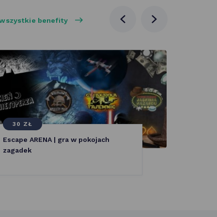
wszystkie benefity
poprzednia
następna
aktualność
aktualność
30 ZŁ
50 Z
Escape ARENA | gra w pokojach
KnockKn
zagadek