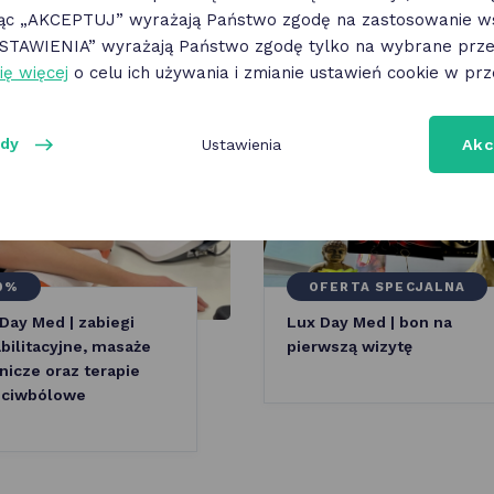
jąc „AKCEPTUJ” wyrażają Państwo zgodę na zastosowanie ws
„USTAWIENIA” wyrażają Państwo zgodę tylko na wybrane przez
ię więcej
o celu ich używania i zmianie ustawień cookie w prz
ody
Ustawienia
Akc
0%
OFERTA SPECJALNA
Day Med | zabiegi
Lux Day Med | bon na
bilitacyjne, masaże
pierwszą wizytę
nicze oraz terapie
eciwbólowe