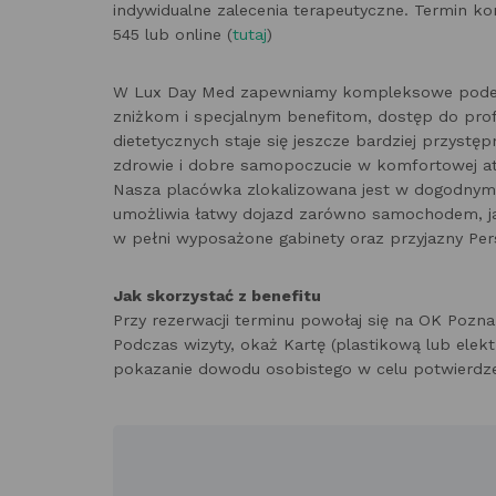
indywidualne zalecenia terapeutyczne. Termin kon
545 lub online (
tutaj
)
W Lux Day Med zapewniamy kompleksowe podejści
zniżkom i specjalnym benefitom, dostęp do prof
dietetycznych staje się jeszcze bardziej przystę
zdrowie i dobre samopoczucie w komfortowej a
Nasza placówka zlokalizowana jest w dogodnym p
umożliwia łatwy dojazd zarówno samochodem, j
w pełni wyposażone gabinety oraz przyjazny Per
Jak skorzystać z benefitu
Przy rezerwacji terminu powołaj się na OK Pozna
Podczas wizyty, okaż Kartę (plastikową lub ele
pokazanie dowodu osobistego w celu potwierdze