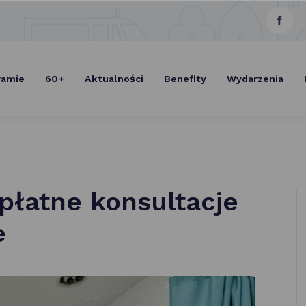
link
Select Lang
otwie
się
ramie
60+
Aktualności
Benefity
Wydarzenia
w now
karcie
płatne konsultacje
e