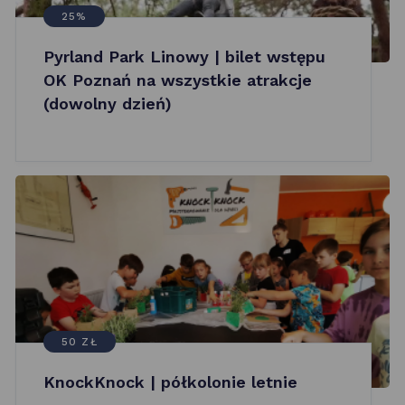
25%
Pyrland Park Linowy | bilet wstępu
OK Poznań na wszystkie atrakcje
(dowolny dzień)
50 ZŁ
KnockKnock | półkolonie letnie