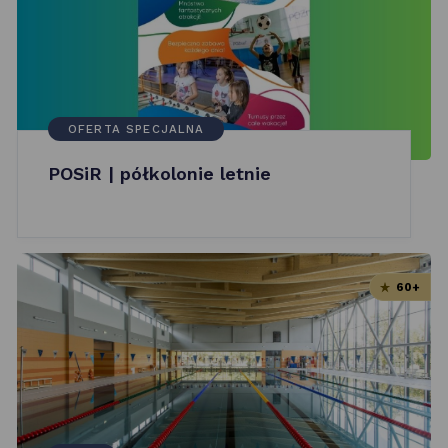
OFERTA SPECJALNA
POSiR | półkolonie letnie
60+