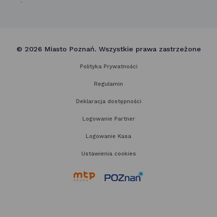
.
© 2026 Miasto Poznań. Wszystkie prawa zastrzeżone
Polityka Prywatności
Regulamin
Deklaracja dostępności
Logowanie Partner
Logowanie Kasa
Ustawienia cookies
link
link
otwiera
otwiera
się
się
w nowej
w nowej