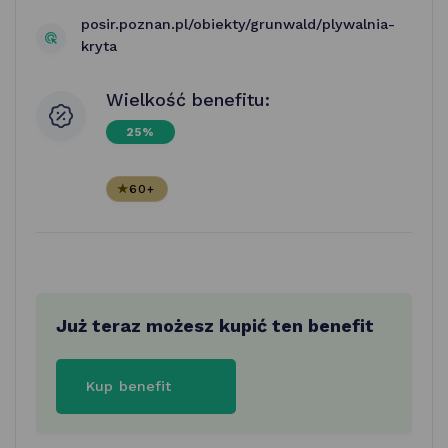
posir.poznan.pl/obiekty/grunwald/plywalnia-
kryta
Wielkość benefitu:
25%
60+
Już teraz możesz kupić ten benefit
Kup benefit