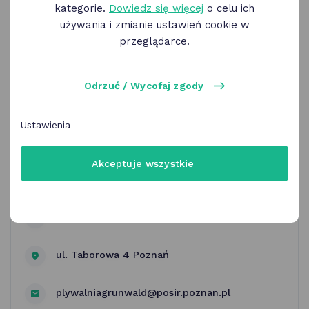
kategorie.
Dowiedz się więcej
o celu ich
używania i zmianie ustawień cookie w
przeglądarce.
Odrzuć / Wycofaj zgody
POSiR | OK Poznań - Poznańska
Ustawienia
Złota Karta na pływalni krytej
Grunwald
Akceptuje wszystkie
Pływalnia Grunwald
ul. Taborowa 4 Poznań
plywalniagrunwald@posir.poznan.pl