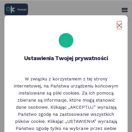
skróty
Panel
po
me
użytko
głównych
elementach
Wróć do poprzedniej strony
serwisu
POSiR | OK Poznań -
Ustawienia Twojej prywatności
Poznańska Złota Karta na
pływalni krytej Grunwald
W związku z korzystaniem z tej strony
internetowej, na Państwa urządzeniu końcowym
instalowane są pliki cookies. Za ich pomocą
zbierane są informacje, które mogą stanowić
dane osobowe. Klikając „AKCEPTUJ” wyrażają
Państwo zgodę na zastosowanie wszystkich
plików cookie. Klikając „USTAWIENIA” wyrażają
Państwo zgodę tylko na wybrane przez siebie