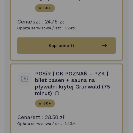
na
60+
pływalni
krytej
Grunwald
Cena/szt.:
24.75 zł
(60
minut)
Opłata serwisowa / szt.:
1.24
zł
POSiR
Kup benefit
|
OK
POZNAŃ
-
PZK
POSiR | OK POZNAŃ - PZK |
|
bilet
bilet basen + sauna na
saunowy
pływalni krytej Grunwald (75
na
minut)
pływalni
krytej
Grunwald
60+
(90
min)
Cena/szt.:
28.50 zł
po
przekroczeniu
Opłata serwisowa / szt.:
1.43
zł
90 minut
-