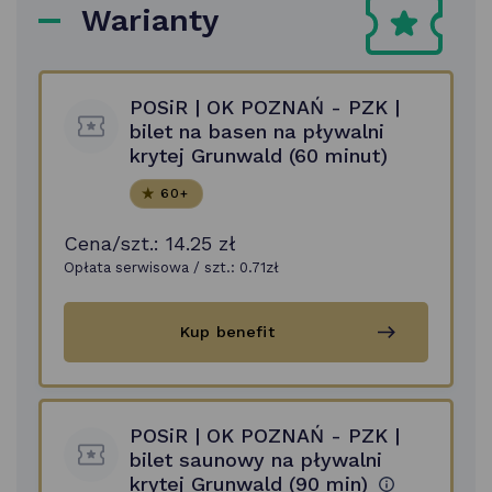
Warianty
POSiR | OK POZNAŃ - PZK |
bilet na basen na pływalni
krytej Grunwald (60 minut)
60+
Cena/szt.:
14.25 zł
Opłata serwisowa / szt.:
0.71
zł
POSiR
Kup benefit
|
OK
POZNAŃ
-
PZK
POSiR | OK POZNAŃ - PZK |
|
bilet
bilet saunowy na pływalni
na
krytej Grunwald (90 min)
basen