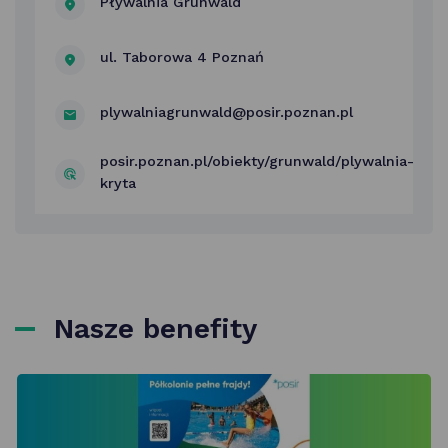
Pływalnia Grunwald
0,63
zł
/min
ul. Taborowa 4 Poznań
plywalniagrunwald@posir.poznan.pl
posir.poznan.pl/obiekty/grunwald/plywalnia-
kryta
Nasze benefity