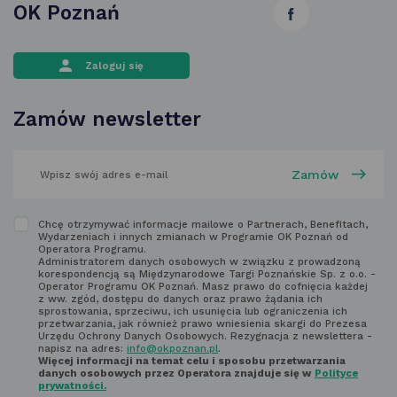
OK Poznań
link
otwiera
Zaloguj się
się
w nowej
Zamów newsletter
karcie
wpisz
swój
adres
email
w polu
Zapoznaj
Chcę otrzymywać informacje mailowe o Partnerach, Benefitach,
poniżej
Wydarzeniach i innych zmianach w Programie OK Poznań od
się
Operatora Programu.
Administratorem danych osobowych w związku z prowadzoną
z regulaminem
korespondencją są Międzynarodowe Targi Poznańskie Sp. z o.o. -
Operator Programu OK Poznań. Masz prawo do cofnięcia każdej
newsletter'a
z ww. zgód, dostępu do danych oraz prawo żądania ich
sprostowania, sprzeciwu, ich usunięcia lub ograniczenia ich
przetwarzania, jak również prawo wniesienia skargi do Prezesa
Urzędu Ochrony Danych Osobowych. Rezygnacja z newslettera -
napisz na adres:
info@okpoznan.pl
.
Więcej informacji na temat celu i sposobu przetwarzania
danych osobowych przez Operatora znajduje się w
Polityce
prywatności.