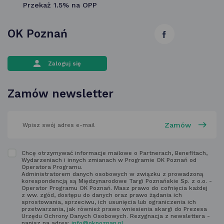
Przekaż 1.5% na OPP
OK Poznań
link
otwiera
Zaloguj się
się
w nowej
Zamów newsletter
karcie
wpisz
swój
adres
email
w polu
Zapoznaj
Chcę otrzymywać informacje mailowe o Partnerach, Benefitach,
poniżej
Wydarzeniach i innych zmianach w Programie OK Poznań od
się
Operatora Programu.
Administratorem danych osobowych w związku z prowadzoną
z regulaminem
korespondencją są Międzynarodowe Targi Poznańskie Sp. z o.o. -
Operator Programu OK Poznań. Masz prawo do cofnięcia każdej
newsletter'a
z ww. zgód, dostępu do danych oraz prawo żądania ich
sprostowania, sprzeciwu, ich usunięcia lub ograniczenia ich
przetwarzania, jak również prawo wniesienia skargi do Prezesa
Urzędu Ochrony Danych Osobowych. Rezygnacja z newslettera -
napisz na adres:
info@okpoznan.pl
.