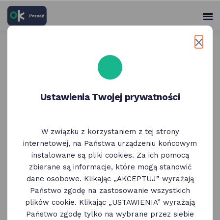
skróty
Panel
po
me
użytko
głównych
elementach
Wróć do poprzedniej strony
serwisu
Pyra Bar | menu restauracji
Ustawienia Twojej prywatności
W związku z korzystaniem z tej strony
internetowej, na Państwa urządzeniu końcowym
instalowane są pliki cookies. Za ich pomocą
zbierane są informacje, które mogą stanowić
dane osobowe. Klikając „AKCEPTUJ” wyrażają
Państwo zgodę na zastosowanie wszystkich
plików cookie. Klikając „USTAWIENIA” wyrażają
Państwo zgodę tylko na wybrane przez siebie