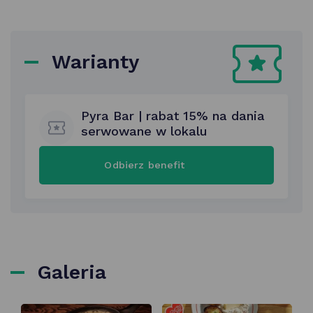
Warianty
Pyra Bar | rabat 15% na dania
serwowane w lokalu
Pyra
Odbierz benefit
Bar
|
rabat
15%
na
dania
serwowane
w lokalu
Galeria