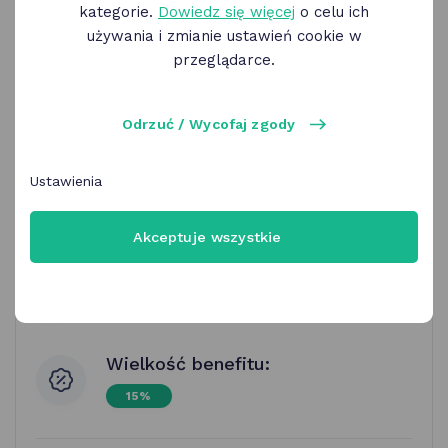
kategorie.
Dowiedz się więcej
o celu ich
używania i zmianie ustawień cookie w
przeglądarce.
Pyra Bar | menu restauracji
Odrzuć / Wycofaj zgody
Ustawienia
Pyra Bar
Akceptuje wszystkie
Strzelecka 13 Poznań
www.pyrabar.pl
Wielkość benefitu:
15%