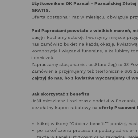
Użytkownikom OK Poznań - Poznańskiej Złotej 
GRATIS.
Oferta dostępna 1 raz w miesiącu, obwiązuje pr
Pod Paprociami powstało z wielkich marzeń, mił
pasję i kochamy sztukę. Tworzymy miejsce przyj
nas zamówisz bukiet na każdą okazję, kwiatową 
kompozycje i wiązanki funeralne, a że lubimy t
i doniczek.
Zapraszamy stacjonarnie: os.Stare Żegrze 33 Po
Zamówienia przyjmujemy też telefonicznie 603 23
Zajrzyj do nas, bo z kwiatów wyczarujemy Ci ws
Jak skorzystać z benefitu
Jeśli mieszkasz i rozliczasz podatki w Poznani
bezpłatny kupon rabatowy na
ofertę Pracowni 
kliknij w ikonę "Odbierz benefit"" poniżej, na
po zakończeniu procesu na podany adres e-m
także w Panelu użytkownika w zakładce „Moje