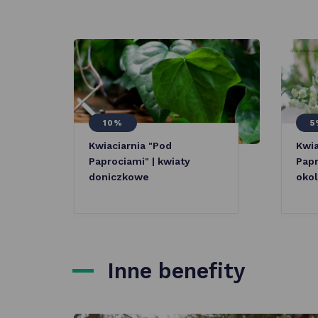
10%
5
Kwiaciarnia "Pod
Kwia
Paprociami" | kwiaty
Papr
doniczkowe
okol
Inne benefity