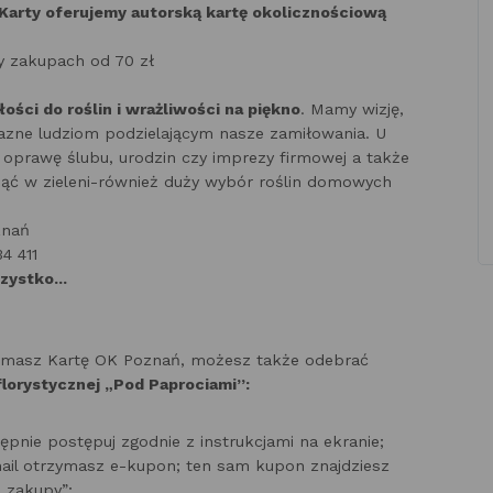
Karty oferujemy autorską kartę okolicznościową
zy zakupach od 70 zł
ości do roślin i wrażliwości na piękno
. Mamy wizję,
azne ludziom podzielającym nasze zamiłowania. U
oprawę ślubu, urodzin czy imprezy firmowej a także
onąć w zieleni-również duży wybór roślin domowych
znań
4 411
zystko...
u, masz Kartę OK Poznań, możesz także odebrać
florystycznej „Pod Paprociami”:
stępnie postępuj zgodnie z instrukcjami na ekranie;
ail otrzymasz e-kupon; ten sam kupon znajdziesz
 zakupy”;