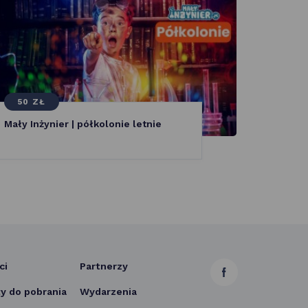
50 ZŁ
OFE
Mały Inżynier | półkolonie letnie
CK ZAM
STREF
ci
Partnerzy
link
 do pobrania
Wydarzenia
otwiera