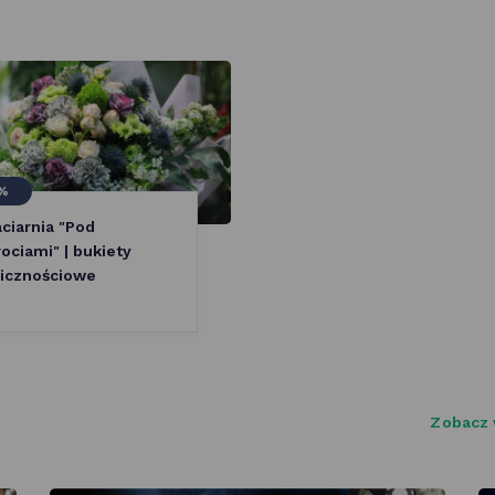
%
ciarnia "Pod
ociami" | bukiety
icznościowe
Zobacz 