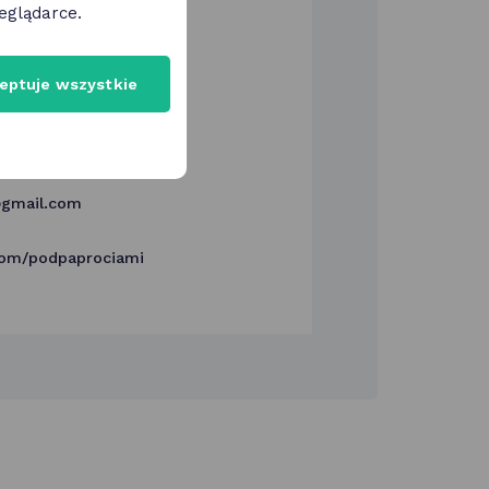
eglądarce.
eptuje wszystkie
 Paprociami"
e 33 Poznań
gmail.com
om/podpaprociami