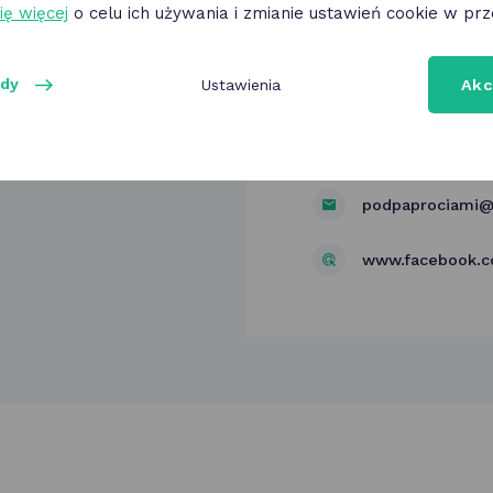
ię więcej
o celu ich używania i zmianie ustawień cookie w prz
ody
Ustawienia
Akc
Kwiaciarnia "Pod
Os. Stare Żegrz
podpaprociami@
www.facebook.c