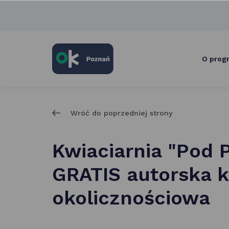
skróty
po
głównych
elementach
serwisu
O prog
Wróć do poprzedniej strony
Kwiaciarnia "Pod 
GRATIS autorska k
okolicznościowa