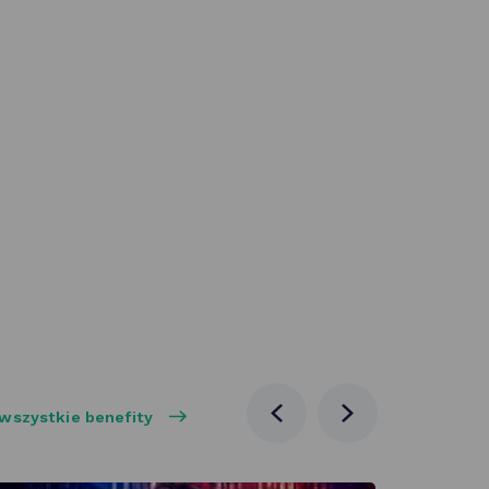
wszystkie benefity
poprzednia
następna
aktualność
aktualność