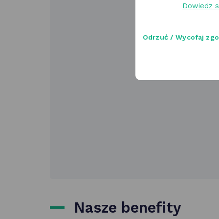
Dowiedz s
Odrzuć / Wycofaj zg
Nasze benefity