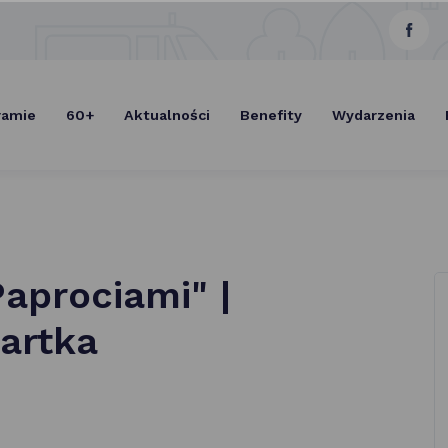
link
Select Lang
otwie
się
ramie
60+
Aktualności
Benefity
Wydarzenia
w now
karcie
Paprociami" |
artka