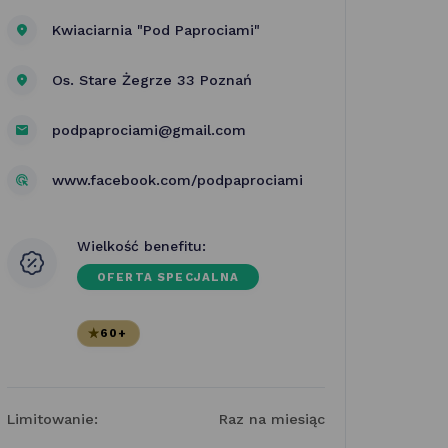
Kwiaciarnia "Pod Paprociami"
Os. Stare Żegrze 33 Poznań
podpaprociami@gmail.com
www.facebook.com/podpaprociami
Wielkość benefitu:
OFERTA SPECJALNA
60+
Limitowanie:
Raz na miesiąc