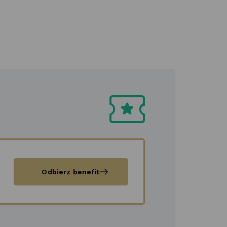
Kwiaciarnia
Odbierz benefit
"Pod
Paprociami"
|
GRATIS
autorska
kartka