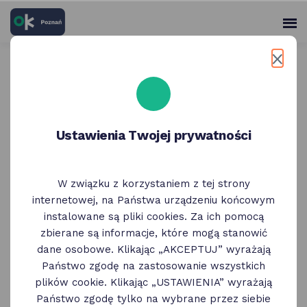
skróty
Panel
po
me
użytko
głównych
elementach
Wróć do poprzedniej strony
serwisu
KnockKnock | urodziny dla
Ustawienia Twojej prywatności
dzieci
W związku z korzystaniem z tej strony
internetowej, na Państwa urządzeniu końcowym
instalowane są pliki cookies. Za ich pomocą
zbierane są informacje, które mogą stanowić
dane osobowe. Klikając „AKCEPTUJ” wyrażają
Państwo zgodę na zastosowanie wszystkich
plików cookie. Klikając „USTAWIENIA” wyrażają
Państwo zgodę tylko na wybrane przez siebie