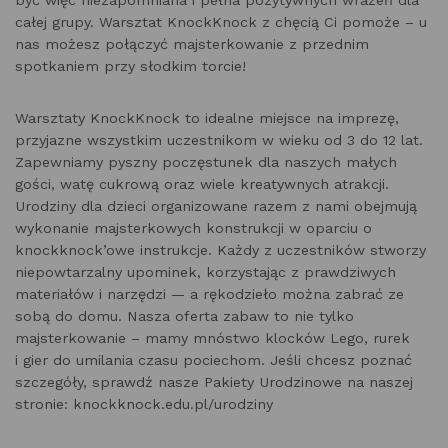
całej grupy. Warsztat KnockKnock z chęcią Ci pomoże – u
nas możesz połączyć majsterkowanie z przednim
spotkaniem przy słodkim torcie!
Warsztaty KnockKnock to idealne miejsce na imprezę,
przyjazne wszystkim uczestnikom w wieku od 3 do 12 lat.
Zapewniamy pyszny poczęstunek dla naszych małych
gości, watę cukrową oraz wiele kreatywnych atrakcji.
Urodziny dla dzieci organizowane razem z nami obejmują
wykonanie majsterkowych konstrukcji w oparciu o
knockknock’owe instrukcje. Każdy z uczestników stworzy
niepowtarzalny upominek, korzystając z prawdziwych
materiałów i narzędzi — a rękodzieło można zabrać ze
sobą do domu. Nasza oferta zabaw to nie tylko
majsterkowanie – mamy mnóstwo klocków Lego, rurek
i gier do umilania czasu pociechom. Jeśli chcesz poznać
szczegóły, sprawdź nasze Pakiety Urodzinowe na naszej
stronie: knockknock.edu.pl/urodziny