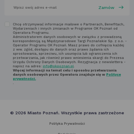
wpisz
swój
adres
email
w polu
Zapoznaj
Chcę otrzymywać informacje mailowe o Partnerach, Benefitach,
poniżej
Wydarzeniach i innych zmianach w Programie OK Poznań od
się
Operatora Programu.
Administratorem danych osobowych w związku z prowadzoną
z regulaminem
korespondencją są Międzynarodowe Targi Poznańskie Sp. z o.o. -
Operator Programu OK Poznań. Masz prawo do cofnięcia każdej
newsletter'a
z ww. zgód, dostępu do danych oraz prawo żądania ich
sprostowania, sprzeciwu, ich usunięcia lub ograniczenia ich
przetwarzania, jak również prawo wniesienia skargi do Prezesa
Urzędu Ochrony Danych Osobowych. Rezygnacja z newslettera -
napisz na adres:
info@okpoznan.pl
.
Więcej informacji na temat celu i sposobu przetwarzania
danych osobowych przez Operatora znajduje się w
Polityce
prywatności.
.
© 2026 Miasto Poznań. Wszystkie prawa zastrzeżone
Polityka Prywatności