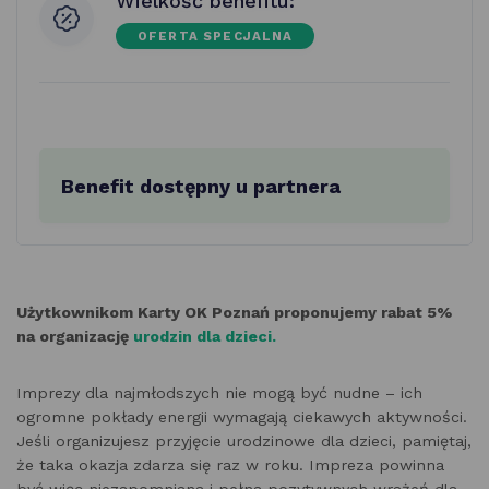
Wielkość benefitu:
OFERTA SPECJALNA
Benefit dostępny u partnera
Użytkownikom Karty OK Poznań proponujemy rabat 5%
na organizację
urodzin dla dzieci.
Imprezy dla najmłodszych nie mogą być nudne – ich
ogromne pokłady energii wymagają ciekawych aktywności.
Jeśli organizujesz przyjęcie urodzinowe dla dzieci, pamiętaj,
że taka okazja zdarza się raz w roku. Impreza powinna
być więc niezapomniana i pełna pozytywnych wrażeń dla