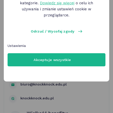
kategorie.
Dowiedz się więcej
o celu ich
używania i zmianie ustawień cookie w
przeglądarce.
Odrzuć / Wycofaj zgody
KnockKnock | urodziny dla dzieci
Ustawienia
KnockKnock Majsterkowanie dla dzieci
Akceptuje wszystkie
ul.Rubież 19/1 Poznań
biuro@knockknock.edu.pl
knockknock.edu.pl