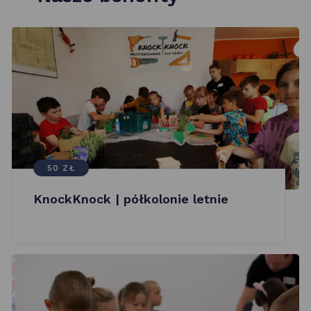
50 ZŁ
KnockKnock | półkolonie letnie