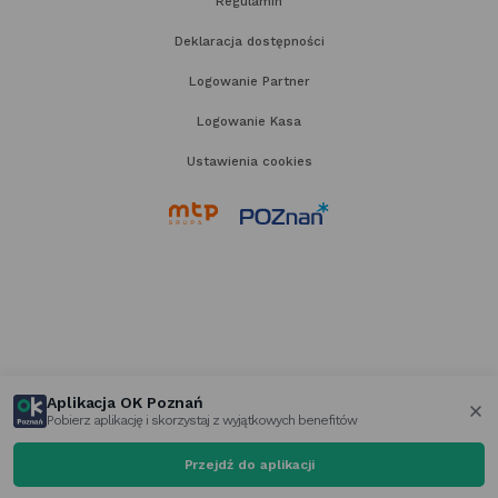
Regulamin
Deklaracja dostępności
Logowanie Partner
Logowanie Kasa
Ustawienia cookies
link
link
otwiera
otwiera
się
się
w nowej
w nowej
karcie
karcie
Aplikacja OK Poznań
Pobierz aplikację i skorzystaj z wyjątkowych benefitów
za
Przejdź do aplikacji