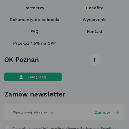
Partnerzy
Benefity
Dokumenty do pobrania
Wydarzenia
FAQ
Kontakt
Przekaż 1.5% na OPP
OK Poznań
link
otwiera
Zaloguj się
się
w nowej
Zamów newsletter
karcie
wpisz
swój
adres
email
w polu
Chcę otrzymywać informacje mailowe o Partnerach, Benefitach,