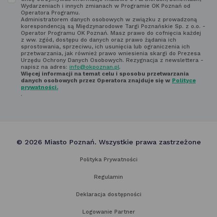
Zapoznaj
poniżej
Wydarzeniach i innych zmianach w Programie OK Poznań od
się
Operatora Programu.
Administratorem danych osobowych w związku z prowadzoną
z regulaminem
korespondencją są Międzynarodowe Targi Poznańskie Sp. z o.o. -
Operator Programu OK Poznań. Masz prawo do cofnięcia każdej
newsletter'a
z ww. zgód, dostępu do danych oraz prawo żądania ich
sprostowania, sprzeciwu, ich usunięcia lub ograniczenia ich
przetwarzania, jak również prawo wniesienia skargi do Prezesa
Urzędu Ochrony Danych Osobowych. Rezygnacja z newslettera -
napisz na adres:
info@okpoznan.pl
.
Więcej informacji na temat celu i sposobu przetwarzania
danych osobowych przez Operatora znajduje się w
Polityce
prywatności.
.
© 2026 Miasto Poznań. Wszystkie prawa zastrzeżone
Polityka Prywatności
Regulamin
Deklaracja dostępności
Logowanie Partner