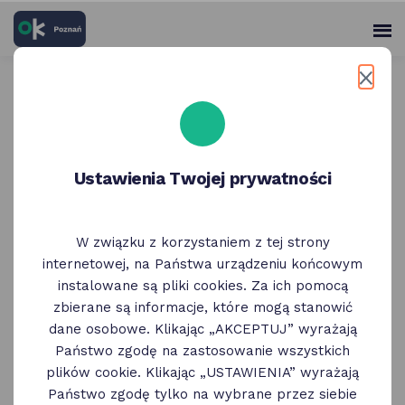
skróty
Panel
po
me
użytko
głównych
elementach
Wróć do poprzedniej strony
serwisu
MEDflow | badanie CBCT
Ustawienia Twojej prywatności
(tomografia stomatologiczna
2D i 3D)
W związku z korzystaniem z tej strony
internetowej, na Państwa urządzeniu końcowym
instalowane są pliki cookies. Za ich pomocą
zbierane są informacje, które mogą stanowić
dane osobowe. Klikając „AKCEPTUJ” wyrażają
Państwo zgodę na zastosowanie wszystkich
plików cookie. Klikając „USTAWIENIA” wyrażają
Państwo zgodę tylko na wybrane przez siebie