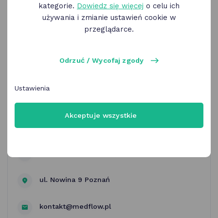
kategorie.
Dowiedz się więcej
o celu ich
używania i zmianie ustawień cookie w
przeglądarce.
Odrzuć / Wycofaj zgody
MEDflow | badanie CBCT
Ustawienia
(tomografia stomatologiczna 2D
i 3D)
Akceptuje wszystkie
MEDflow Centrum diagnostyki obrazowej
ul. Nowina 9 Poznań
kontakt@medflow.pl