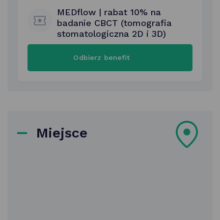
MEDflow | rabat 10% na
badanie CBCT (tomografia
stomatologiczna 2D i 3D)
MEDflow
Odbierz benefit
|
rabat
10%
na
badanie
CBCT
(tomografia
stomatologiczna
2D
Miejsce
i 3D)