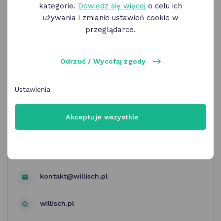
kategorie.
Dowiedz się więcej
o celu ich
używania i zmianie ustawień cookie w
przeglądarce.
Lody Willisch | 2+1
Odrzuć / Wycofaj zgody
Ustawienia
CH Aveniida, Poznań Nocny Targ Towarzyski,
Cinema City Kinepolis, Centrum Franowo,
Homepark Franowo, Ławica Shopping Factory
Akceptuje wszystkie
Poznań
Poznań
kontakt@willisch.pl
willisch.pl