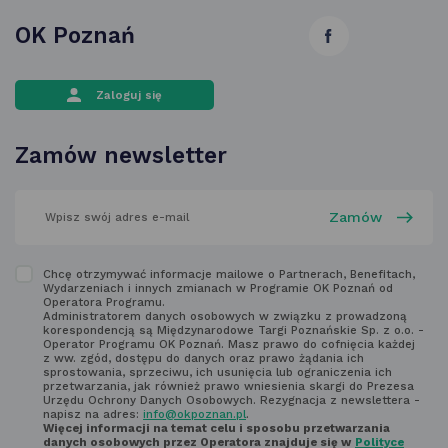
OK Poznań
link
otwiera
Zaloguj się
się
w nowej
Zamów newsletter
karcie
wpisz
swój
adres
email
w polu
Zapoznaj
Chcę otrzymywać informacje mailowe o Partnerach, Benefitach,
poniżej
Wydarzeniach i innych zmianach w Programie OK Poznań od
się
Operatora Programu.
Administratorem danych osobowych w związku z prowadzoną
z regulaminem
korespondencją są Międzynarodowe Targi Poznańskie Sp. z o.o. -
Operator Programu OK Poznań. Masz prawo do cofnięcia każdej
newsletter'a
z ww. zgód, dostępu do danych oraz prawo żądania ich
sprostowania, sprzeciwu, ich usunięcia lub ograniczenia ich
przetwarzania, jak również prawo wniesienia skargi do Prezesa
Urzędu Ochrony Danych Osobowych. Rezygnacja z newslettera -
napisz na adres:
info@okpoznan.pl
.
Więcej informacji na temat celu i sposobu przetwarzania
danych osobowych przez Operatora znajduje się w
Polityce