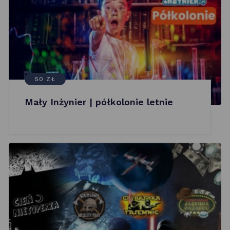
50 ZŁ
Mały Inżynier | półkolonie letnie