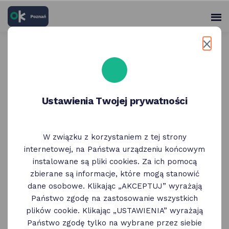
skróty
Panel
po
me
użytko
głównych
elementach
Wróć do poprzedniej strony
serwisu
Lody Willisch | 2+1
Ustawienia Twojej prywatności
W związku z korzystaniem z tej strony
internetowej, na Państwa urządzeniu końcowym
instalowane są pliki cookies. Za ich pomocą
zbierane są informacje, które mogą stanowić
dane osobowe. Klikając „AKCEPTUJ” wyrażają
Państwo zgodę na zastosowanie wszystkich
plików cookie. Klikając „USTAWIENIA” wyrażają
Państwo zgodę tylko na wybrane przez siebie