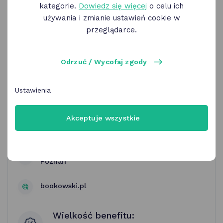
kategorie.
Dowiedz się więcej
o celu ich
używania i zmianie ustawień cookie w
przeglądarce.
Odrzuć / Wycofaj zgody
Księgarnie Bookowski | rabat 10%
na zakup książek
Ustawienia
Akceptuje wszystkie
Księgarnie Bookowski
ul. Święty Marcin 80/82 i ul. Dąbrowskiego 15
Poznań
bookowski.pl
Wielkość benefitu: