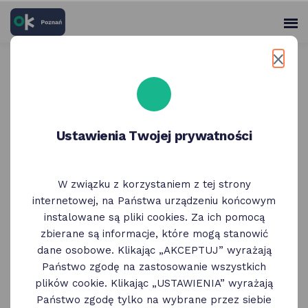
skróty
Panel
po
me
użytko
głównych
elementach
Wróć do poprzedniej strony
serwisu
Księgarnie Bookowski | rabat
Ustawienia Twojej prywatności
10% na zakup książek
W związku z korzystaniem z tej strony
internetowej, na Państwa urządzeniu końcowym
instalowane są pliki cookies. Za ich pomocą
zbierane są informacje, które mogą stanowić
dane osobowe. Klikając „AKCEPTUJ” wyrażają
Państwo zgodę na zastosowanie wszystkich
plików cookie. Klikając „USTAWIENIA” wyrażają
Państwo zgodę tylko na wybrane przez siebie