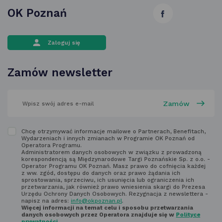
OK Poznań
link
otwiera
Zaloguj się
się
w nowej
Zamów newsletter
karcie
wpisz
swój
adres
email
w polu
Zapoznaj
Chcę otrzymywać informacje mailowe o Partnerach, Benefitach,
poniżej
Wydarzeniach i innych zmianach w Programie OK Poznań od
się
Operatora Programu.
Administratorem danych osobowych w związku z prowadzoną
z regulaminem
korespondencją są Międzynarodowe Targi Poznańskie Sp. z o.o. -
Operator Programu OK Poznań. Masz prawo do cofnięcia każdej
newsletter'a
z ww. zgód, dostępu do danych oraz prawo żądania ich
sprostowania, sprzeciwu, ich usunięcia lub ograniczenia ich
przetwarzania, jak również prawo wniesienia skargi do Prezesa
Urzędu Ochrony Danych Osobowych. Rezygnacja z newslettera -
napisz na adres:
info@okpoznan.pl
.
Więcej informacji na temat celu i sposobu przetwarzania
danych osobowych przez Operatora znajduje się w
Polityce
prywatności.