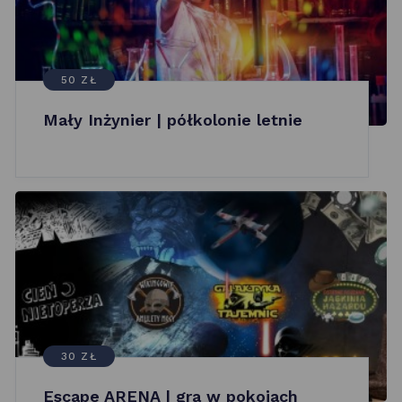
50 ZŁ
Mały Inżynier | półkolonie letnie
30 ZŁ
Escape ARENA | gra w pokojach