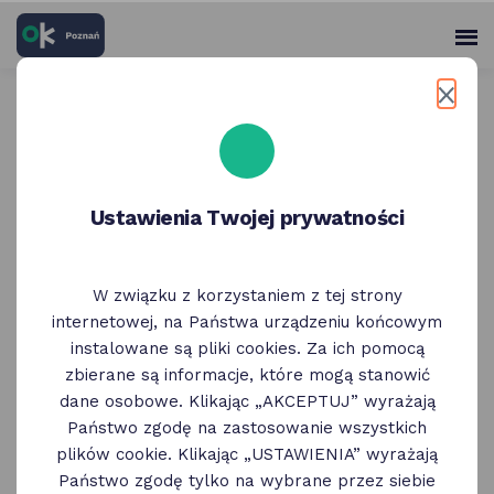
skróty
Panel
po
me
użytko
głównych
elementach
Wróć do poprzedniej strony
serwisu
Weranda Caffe, Zielona
Ustawienia Twojej prywatności
Weranda, Weranda
Lunch&Wine | menu
W związku z korzystaniem z tej strony
restauracji
internetowej, na Państwa urządzeniu końcowym
instalowane są pliki cookies. Za ich pomocą
zbierane są informacje, które mogą stanowić
dane osobowe. Klikając „AKCEPTUJ” wyrażają
Państwo zgodę na zastosowanie wszystkich
plików cookie. Klikając „USTAWIENIA” wyrażają
Państwo zgodę tylko na wybrane przez siebie