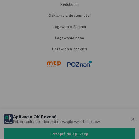
Regulamin
Deklaracja dostępności
Logowanie Partner
Logowanie Kasa
Ustawienia cookies
link
link
otwiera
otwiera
się
się
w nowej
w nowej
karcie
karcie
Aplikacja OK Poznań
Pobierz aplikację i skorzystaj z wyjątkowych benefitów
za
Przejdź do aplikacji