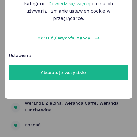
kategorie.
Dowiedz się więcej
o celu ich
używania i zmianie ustawień cookie w
przeglądarce.
Odrzuć / Wycofaj zgody
Ustawienia
Weranda Caffe, Zielona Weranda,
Weranda Lunch&Wine | menu
Akceptuje wszystkie
restauracji
Weranda Zielona, Weranda Caffe, Weranda
Lunch&Wine
Poznań