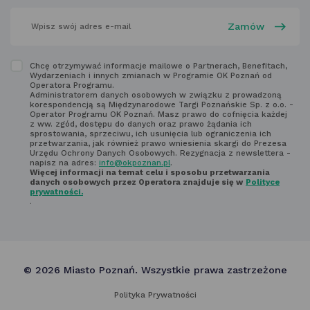
karcie
wpisz
swój
adres
email
w polu
Zapoznaj
Chcę otrzymywać informacje mailowe o Partnerach, Benefitach,
poniżej
Wydarzeniach i innych zmianach w Programie OK Poznań od
się
Operatora Programu.
Administratorem danych osobowych w związku z prowadzoną
z regulaminem
korespondencją są Międzynarodowe Targi Poznańskie Sp. z o.o. -
Operator Programu OK Poznań. Masz prawo do cofnięcia każdej
newsletter'a
z ww. zgód, dostępu do danych oraz prawo żądania ich
sprostowania, sprzeciwu, ich usunięcia lub ograniczenia ich
przetwarzania, jak również prawo wniesienia skargi do Prezesa
Urzędu Ochrony Danych Osobowych. Rezygnacja z newslettera -
napisz na adres:
info@okpoznan.pl
.
Więcej informacji na temat celu i sposobu przetwarzania
danych osobowych przez Operatora znajduje się w
Polityce
prywatności.
.
© 2026 Miasto Poznań. Wszystkie prawa zastrzeżone
Polityka Prywatności