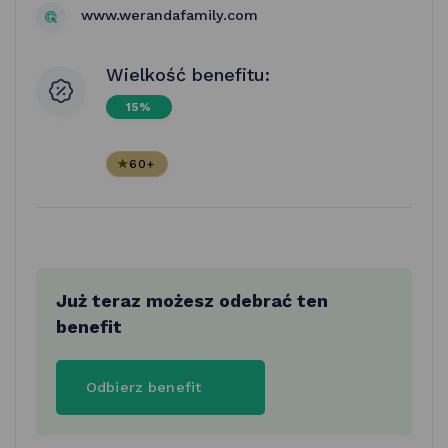
www.werandafamily.com
Wielkość benefitu:
15%
60+
Już teraz możesz odebrać ten
benefit
Odbierz benefit