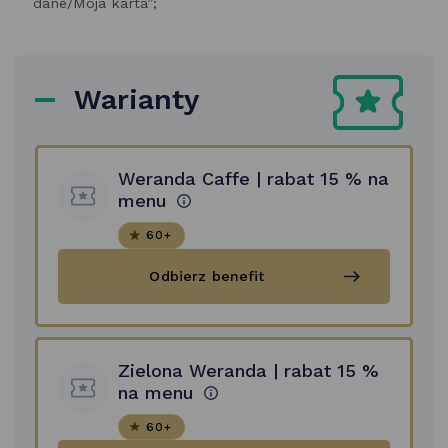
dane/Moja karta”;
Warianty
Weranda Caffe | rabat 15 % na
menu
60+
Weranda
Odbierz benefit
Caffe
|
rabat
15
%
Zielona Weranda | rabat 15 %
na
menu
na menu
Weranda
Caffe, ul.Świętosławska
60+
10