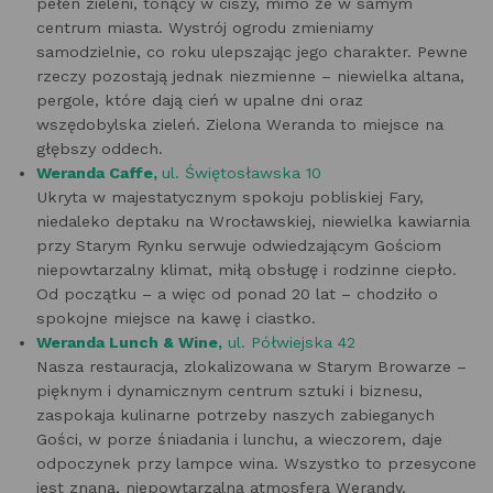
pełen zieleni, tonący w ciszy, mimo że w samym
centrum miasta. Wystrój ogrodu zmieniamy
samodzielnie, co roku ulepszając jego charakter. Pewne
rzeczy pozostają jednak niezmienne – niewielka altana,
pergole, które dają cień w upalne dni oraz
wszędobylska zieleń. Zielona Weranda to miejsce na
głębszy oddech.
Weranda Caffe,
ul. Świętosławska 10
Ukryta w majestatycznym spokoju pobliskiej Fary,
niedaleko deptaku na Wrocławskiej, niewielka kawiarnia
przy Starym Rynku serwuje odwiedzającym Gościom
niepowtarzalny klimat, miłą obsługę i rodzinne ciepło.
Od początku – a więc od ponad 20 lat – chodziło o
spokojne miejsce na kawę i ciastko.
Weranda Lunch & Wine,
ul. Półwiejska 42
Nasza restauracja, zlokalizowana w Starym Browarze –
pięknym i dynamicznym centrum sztuki i biznesu,
zaspokaja kulinarne potrzeby naszych zabieganych
Gości, w porze śniadania i lunchu, a wieczorem, daje
odpoczynek przy lampce wina. Wszystko to przesycone
jest znaną, niepowtarzalną atmosferą Werandy.