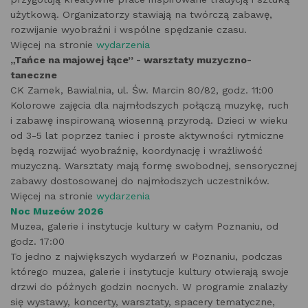
użytkową. Organizatorzy stawiają na twórczą zabawę,
rozwijanie wyobraźni i wspólne spędzanie czasu.
Więcej na stronie
wydarzenia
„Tańce na majowej łące” - warsztaty muzyczno-
taneczne
CK Zamek, Bawialnia, ul. Św. Marcin 80/82, godz. 11:00
Kolorowe zajęcia dla najmłodszych połączą muzykę, ruch
i zabawę inspirowaną wiosenną przyrodą. Dzieci w wieku
od 3-5 lat poprzez taniec i proste aktywności rytmiczne
będą rozwijać wyobraźnię, koordynację i wrażliwość
muzyczną. Warsztaty mają formę swobodnej, sensorycznej
zabawy dostosowanej do najmłodszych uczestników.
Więcej na stronie
wydarzenia
Noc Muzeów 2026
Muzea, galerie i instytucje kultury w całym Poznaniu, od
godz. 17:00
To jedno z największych wydarzeń w Poznaniu, podczas
którego muzea, galerie i instytucje kultury otwierają swoje
drzwi do późnych godzin nocnych. W programie znalazły
się wystawy, koncerty, warsztaty, spacery tematyczne,