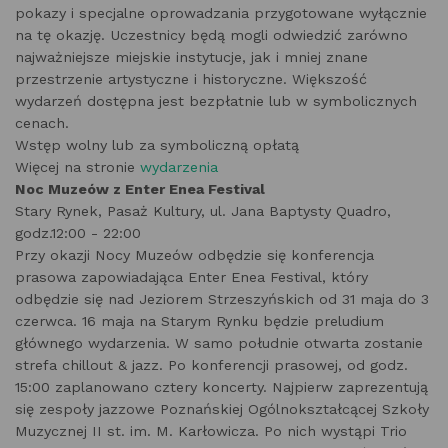
pokazy i specjalne oprowadzania przygotowane wyłącznie
na tę okazję. Uczestnicy będą mogli odwiedzić zarówno
najważniejsze miejskie instytucje, jak i mniej znane
przestrzenie artystyczne i historyczne. Większość
wydarzeń dostępna jest bezpłatnie lub w symbolicznych
cenach.
Wstęp wolny lub za symboliczną opłatą
Więcej na stronie
wydarzenia
Noc Muzeów z Enter Enea Festival
Stary Rynek, Pasaż Kultury, ul. Jana Baptysty Quadro,
godz.12:00 - 22:00
Przy okazji Nocy Muzeów odbędzie się konferencja
prasowa zapowiadająca Enter Enea Festival, który
odbędzie się nad Jeziorem Strzeszyńskich od 31 maja do 3
czerwca. 16 maja na Starym Rynku będzie preludium
głównego wydarzenia. W samo południe otwarta zostanie
strefa chillout & jazz. Po konferencji prasowej, od godz.
15:00 zaplanowano cztery koncerty. Najpierw zaprezentują
się zespoły jazzowe Poznańskiej Ogólnokształcącej Szkoły
Muzycznej II st. im. M. Karłowicza. Po nich wystąpi Trio