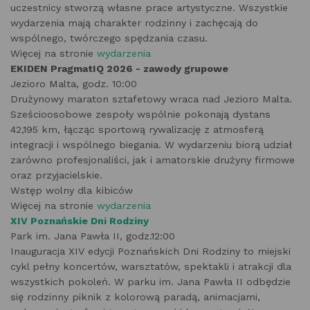
uczestnicy stworzą własne prace artystyczne. Wszystkie
wydarzenia mają charakter rodzinny i zachęcają do
wspólnego, twórczego spędzania czasu.
Więcej na stronie
wydarzenia
EKIDEN PragmatIQ 2026 - zawody grupowe
Jezioro Malta, godz. 10:00
Drużynowy maraton sztafetowy wraca nad Jezioro Malta.
Sześcioosobowe zespoły wspólnie pokonają dystans
42,195 km, łącząc sportową rywalizację z atmosferą
integracji i wspólnego biegania. W wydarzeniu biorą udział
zarówno profesjonaliści, jak i amatorskie drużyny firmowe
oraz przyjacielskie.
Wstęp wolny dla kibiców
Więcej na stronie
wydarzenia
XIV Poznańskie Dni Rodziny
Park im. Jana Pawła II, godz.12:00
Inauguracja XIV edycji Poznańskich Dni Rodziny to miejski
cykl pełny koncertów, warsztatów, spektakli i atrakcji dla
wszystkich pokoleń. W parku im. Jana Pawła II odbędzie
się rodzinny piknik z kolorową paradą, animacjami,