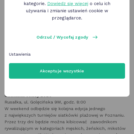
kategorie.
Dowiedz się więcej
o celu ich
używania i zmianie ustawień cookie w
przeglądarce.
Odrzuć / Wycofaj zgody
Ustawienia
Akceptuje wszystkie
PIĄTEK, 15 maja
Chwiałka Volley 2026
Rusałka, ul. Golęcińska 9M, godz. 8:00
W weekend odbędzie się kolejna edycja jednego
z największych turniejów siatkówki plażowej w Poznaniu.
Przez trzy dni będzie można kibicować zawodnikom
rywalizującym w kategoriach męskich, żeńskich, mikstów