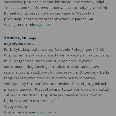
surrealisty poruszają temat hipokryzji społecznej, religii
i mieszczańskich konwenansów, czyli tematyką, z której
Buñuel słynął przez całą swoją karierę. Wszystkie
produkcje zostaną zaprezentowane w jakości 4K.
Więcej na stronie
wydarzenia
SOBOTA, 16 maja
Kejtrówka 2026
Park Cytadela, polana przy Dzwonie Pokoju, godz.10:00
W programie pikniku znalazły się pokazy psich dyscyplin,
m.in. dogfrisbee, noseworku, obedience, flyballa,
canicrossu i dogdancingu, a także prezentacje psów
ratowniczych, służbowych i pasterskich. Uczestnicy będą
mogli skorzystać również z porad behawiorystów,
weterynarzy i trenerów oraz odwiedzić strefę organizacji
prozwierzęcych. Przygotowano także konkursy, warsztaty
i atrakcje dla dzieci. Imprezie jak zawsze towarzyszyć
będą zawody “Latające Psy”.
Wstęp wolny
Więcej na stronie
wydarzenia