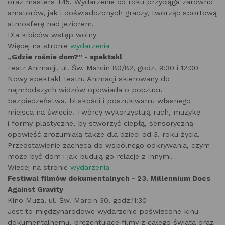
oraz masters +45. Wydarzenie co roku przyciąga zarówno
amatorów, jak i doświadczonych graczy, tworząc sportową
atmosferę nad jeziorem.
Dla kibiców wstęp wolny
Więcej na stronie
wydarzenia
„Gdzie rośnie dom?” - spektakl
Teatr Animacji, ul. Św. Marcin 80/82, godz. 9:30 i 12:00
Nowy spektakl Teatru Animacji skierowany do
najmłodszych widzów opowiada o poczuciu
bezpieczeństwa, bliskości i poszukiwaniu własnego
miejsca na świecie. Twórcy wykorzystują ruch, muzykę
i formy plastyczne, by stworzyć ciepłą, sensoryczną
opowieść zrozumiałą także dla dzieci od 3. roku życia.
Przedstawienie zachęca do wspólnego odkrywania, czym
może być dom i jak budują go relacje z innymi.
Więcej na stronie
wydarzenia
Festiwal filmów dokumentalnych - 23. Millennium Docs
Against Gravity
Kino Muza, ul. Św. Marcin 30, godz.11:30
Jest to międzynarodowe wydarzenie poświęcone kinu
dokumentalnemu, prezentujące filmy z całego świata oraz