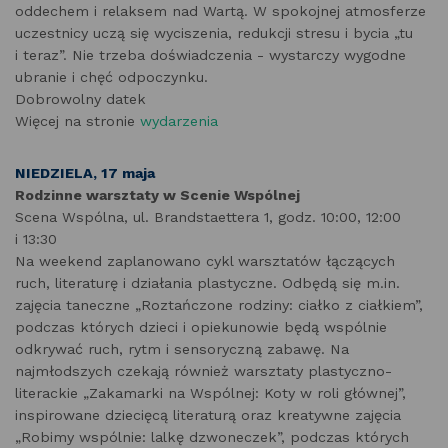
oddechem i relaksem nad Wartą. W spokojnej atmosferze
uczestnicy uczą się wyciszenia, redukcji stresu i bycia „tu
i teraz”. Nie trzeba doświadczenia - wystarczy wygodne
ubranie i chęć odpoczynku.
Dobrowolny datek
Więcej na stronie
wydarzenia
NIEDZIELA, 17 maja
Rodzinne warsztaty w Scenie Wspólnej
Scena Wspólna, ul. Brandstaettera 1, godz. 10:00, 12:00
i 13:30
Na weekend zaplanowano cykl warsztatów łączących
ruch, literaturę i działania plastyczne. Odbędą się m.in.
zajęcia taneczne „Roztańczone rodziny: ciałko z ciałkiem”,
podczas których dzieci i opiekunowie będą wspólnie
odkrywać ruch, rytm i sensoryczną zabawę. Na
najmłodszych czekają również warsztaty plastyczno-
literackie „Zakamarki na Wspólnej: Koty w roli głównej”,
inspirowane dziecięcą literaturą oraz kreatywne zajęcia
„Robimy wspólnie: lalkę dzwoneczek”, podczas których