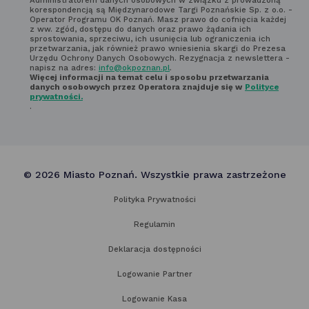
z regulaminem
korespondencją są Międzynarodowe Targi Poznańskie Sp. z o.o. -
Operator Programu OK Poznań. Masz prawo do cofnięcia każdej
newsletter'a
z ww. zgód, dostępu do danych oraz prawo żądania ich
sprostowania, sprzeciwu, ich usunięcia lub ograniczenia ich
przetwarzania, jak również prawo wniesienia skargi do Prezesa
Urzędu Ochrony Danych Osobowych. Rezygnacja z newslettera -
napisz na adres:
info@okpoznan.pl
.
Więcej informacji na temat celu i sposobu przetwarzania
danych osobowych przez Operatora znajduje się w
Polityce
prywatności.
.
© 2026 Miasto Poznań. Wszystkie prawa zastrzeżone
Polityka Prywatności
Regulamin
Deklaracja dostępności
Logowanie Partner
Logowanie Kasa