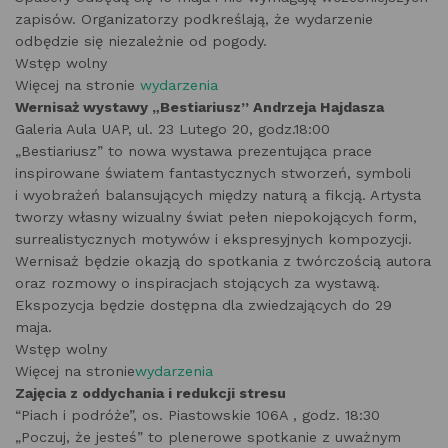
zapisów. Organizatorzy podkreślają, że wydarzenie
odbędzie się niezależnie od pogody.
Wstęp wolny
Więcej na stronie
wydarzenia
Wernisaż wystawy „Bestiariusz” Andrzeja Hajdasza
Galeria Aula UAP, ul. 23 Lutego 20, godz.18:00
„Bestiariusz” to nowa wystawa prezentująca prace
inspirowane światem fantastycznych stworzeń, symboli
i wyobrażeń balansujących między naturą a fikcją. Artysta
tworzy własny wizualny świat pełen niepokojących form,
surrealistycznych motywów i ekspresyjnych kompozycji.
Wernisaż będzie okazją do spotkania z twórczością autora
oraz rozmowy o inspiracjach stojących za wystawą.
Ekspozycja będzie dostępna dla zwiedzających do 29
maja.
Wstęp wolny
Więcej na stronie
wydarzenia
Zajęcia z oddychania i redukcji stresu
“Piach i podróże”, os. Piastowskie 106A , godz. 18:30
„Poczuj, że jesteś” to plenerowe spotkanie z uważnym