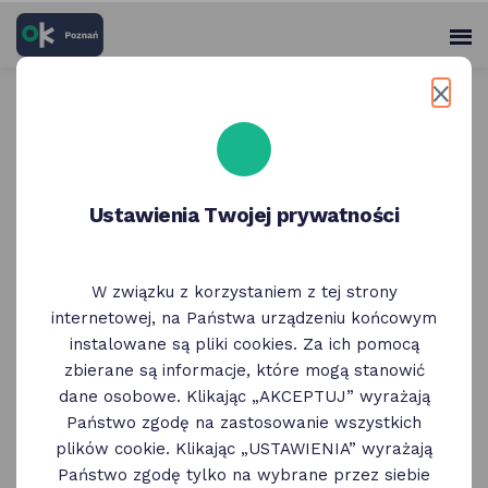
skróty
Panel
po
me
użytko
głównych
elementach
Wróć do poprzedniej strony
serwisu
Weekend w Poznaniu 15 - 17
maja
Ustawienia Twojej prywatności
15 Maja
W związku z korzystaniem z tej strony
internetowej, na Państwa urządzeniu końcowym
Weekend w Poznaniu: ciekawe wydarzenia
instalowane są pliki cookies. Za ich pomocą
i wystawy, koncerty, spacery, spotkania
zbierane są informacje, które mogą stanowić
i dyskusje. Poniżej, kilka pod/odpowiedzi na
dane osobowe. Klikając „AKCEPTUJ” wyrażają
pytanie "co robić w weekend w Poznaniu".
Państwo zgodę na zastosowanie wszystkich
plików cookie. Klikając „USTAWIENIA” wyrażają
Państwo zgodę tylko na wybrane przez siebie