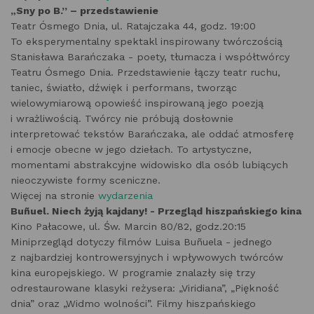
„Sny po B.” – przedstawienie
Teatr Ósmego Dnia, ul. Ratajczaka 44, godz. 19:00
To eksperymentalny spektakl inspirowany twórczością
Stanisława Barańczaka - poety, tłumacza i współtwórcy
Teatru Ósmego Dnia. Przedstawienie łączy teatr ruchu,
taniec, światło, dźwięk i performans, tworząc
wielowymiarową opowieść inspirowaną jego poezją
i wrażliwością. Twórcy nie próbują dosłownie
interpretować tekstów Barańczaka, ale oddać atmosferę
i emocje obecne w jego dziełach. To artystyczne,
momentami abstrakcyjne widowisko dla osób lubiących
nieoczywiste formy sceniczne.
Więcej na stronie
wydarzenia
Buñuel. Niech żyją kajdany! - Przegląd hiszpańskiego kina
Kino Pałacowe, ul. Św. Marcin 80/82, godz.20:15
Miniprzegląd dotyczy filmów Luisa Buñuela - jednego
z najbardziej kontrowersyjnych i wpływowych twórców
kina europejskiego. W programie znalazły się trzy
odrestaurowane klasyki reżysera: „Viridiana”, „Piękność
dnia” oraz „Widmo wolności”. Filmy hiszpańskiego