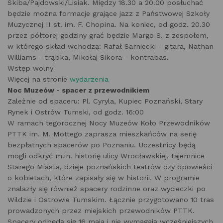
Skiba/Pajdowski/Lisiak. Między 18.30 a 20.00 posłuchać
będzie można formacje grające jazz z Państwowej Szkoły
Muzycznej II st. im. F. Chopina. Na koniec, od godz. 20.30
przez półtorej godziny grać będzie Margo S. z zespołem,
w którego skład wchodzą: Rafał Sarniecki - gitara, Nathan
Williams - trąbka, Mikołaj Sikora - kontrabas.
Wstęp wolny
Więcej na stronie
wydarzenia
Noc Muzeów - spacer z przewodnikiem
Zależnie od spaceru: Pl. Cyryla, Kupiec Poznański, Stary
Rynek i Ostrów Tumski, od godz. 16:00
W ramach tegorocznej Nocy Muzeów Koło Przewodników
PTTK im. M. Mottego zaprasza mieszkańców na serię
bezpłatnych spacerów po Poznaniu. Uczestnicy będą
mogli odkryć m.in. historię ulicy Wrocławskiej, tajemnice
Starego Miasta, dzieje poznańskich teatrów czy opowieści
o kobietach, które zapisały się w historii. W programie
znalazły się również spacery rodzinne oraz wycieczki po
Wildzie i Ostrowie Tumskim. Łącznie przygotowano 10 tras
prowadzonych przez miejskich przewodników PTTK.
Spacery odbędą się 16 maja i nie wymagają wcześniejszych