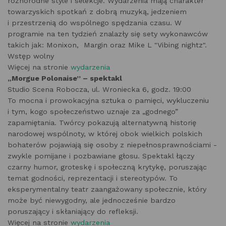
różnorodne style i selekcje. Wydarzenia mają charakter
towarzyskich spotkań z dobrą muzyką, jedzeniem
i przestrzenią do wspólnego spędzania czasu. W
programie na ten tydzień znalazły się sety wykonawców
takich jak: Monixon, Margin oraz Mike L "Vibing nightz".
Wstęp wolny
Więcej na stronie
wydarzenia
„Morgue Polonaise” – spektakl
Studio Scena Robocza, ul. Wroniecka 6, godz. 19:00
To mocna i prowokacyjna sztuka o pamięci, wykluczeniu
i tym, kogo społeczeństwo uznaje za „godnego”
zapamiętania. Twórcy pokazują alternatywną historię
narodowej wspólnoty, w której obok wielkich polskich
bohaterów pojawiają się osoby z niepełnosprawnościami -
zwykle pomijane i pozbawiane głosu. Spektakl łączy
czarny humor, groteskę i społeczną krytykę, poruszając
temat godności, reprezentacji i stereotypów. To
eksperymentalny teatr zaangażowany społecznie, który
może być niewygodny, ale jednocześnie bardzo
poruszający i skłaniający do refleksji.
Więcej na stronie
wydarzenia