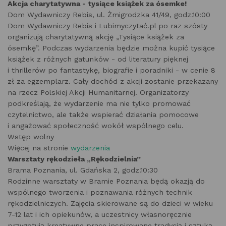
Akcja charytatywna - tysiące książek za ósemke!
Dom Wydawniczy Rebis, ul. Żmigrodzka 41/49, godz.10:00
Dom Wydawniczy Rebis i Lubimyczytać.pl po raz szósty
organizują charytatywną akcję „Tysiące książek za
ósemkę”. Podczas wydarzenia będzie można kupić tysiące
książek z różnych gatunków - od literatury pięknej
i thrillerów po fantastykę, biografie i poradniki - w cenie 8
zł za egzemplarz. Cały dochód z akcji zostanie przekazany
na rzecz Polskiej Akcji Humanitarnej. Organizatorzy
podkreślają, że wydarzenie ma nie tylko promować
czytelnictwo, ale także wspierać działania pomocowe
i angażować społeczność wokół wspólnego celu.
Wstęp wolny
Więcej na stronie
wydarzenia
Warsztaty rękodzieła „Rękodzielnia”
Brama Poznania, ul. Gdańska 2, godz.10:30
Rodzinne warsztaty w Bramie Poznania będą okazją do
wspólnego tworzenia i poznawania różnych technik
rękodzielniczych. Zajęcia skierowane są do dzieci w wieku
7-12 lat i ich opiekunów, a uczestnicy własnoręcznie
przygotują kreatywne prace inspirowane tradycją i sztuką