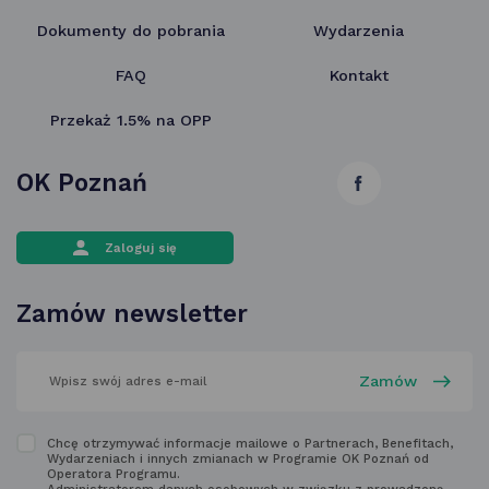
Dokumenty do pobrania
Wydarzenia
FAQ
Kontakt
Przekaż 1.5% na OPP
OK Poznań
link
otwiera
Zaloguj się
się
w nowej
Zamów newsletter
karcie
wpisz
swój
adres
email
w polu
Zapoznaj
Chcę otrzymywać informacje mailowe o Partnerach, Benefitach,
poniżej
Wydarzeniach i innych zmianach w Programie OK Poznań od
się
Operatora Programu.
Administratorem danych osobowych w związku z prowadzoną