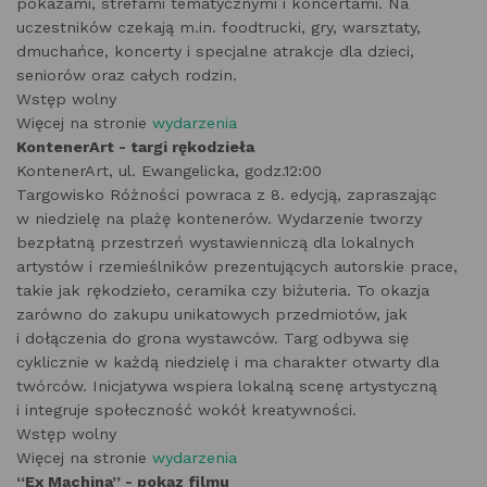
pokazami, strefami tematycznymi i koncertami. Na
uczestników czekają m.in. foodtrucki, gry, warsztaty,
dmuchańce, koncerty i specjalne atrakcje dla dzieci,
seniorów oraz całych rodzin.
Wstęp wolny
Więcej na stronie
wydarzenia
KontenerArt - targi rękodzieła
KontenerArt, ul. Ewangelicka, godz.12:00
Targowisko Różności powraca z 8. edycją, zapraszając
w niedzielę na plażę kontenerów. Wydarzenie tworzy
bezpłatną przestrzeń wystawienniczą dla lokalnych
artystów i rzemieślników prezentujących autorskie prace,
takie jak rękodzieło, ceramika czy biżuteria. To okazja
zarówno do zakupu unikatowych przedmiotów, jak
i dołączenia do grona wystawców. Targ odbywa się
cyklicznie w każdą niedzielę i ma charakter otwarty dla
twórców. Inicjatywa wspiera lokalną scenę artystyczną
i integruje społeczność wokół kreatywności.
Wstęp wolny
Więcej na stronie
wydarzenia
“Ex Machina” - pokaz filmu