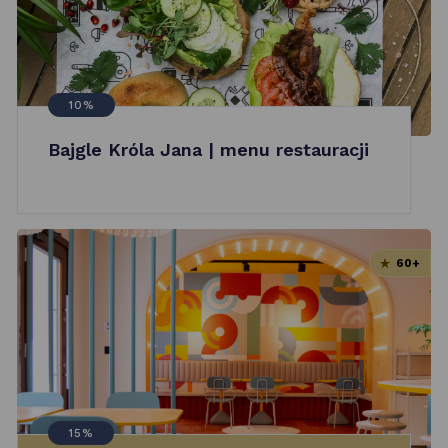
10%
Bajgle Króla Jana | menu restauracji
60+
15%