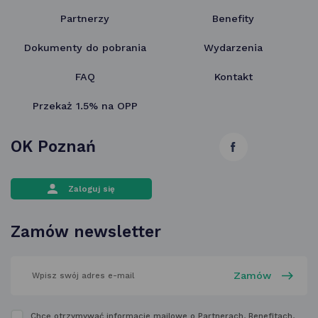
Partnerzy
Benefity
Dokumenty do pobrania
Wydarzenia
FAQ
Kontakt
Przekaż 1.5% na OPP
OK Poznań
link
otwiera
Zaloguj się
się
w nowej
Zamów newsletter
karcie
wpisz
swój
adres
email
w polu
Zapoznaj
Chcę otrzymywać informacje mailowe o Partnerach, Benefitach,
poniżej