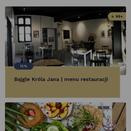
60+
15%
Bajgle Króla Jana | menu restauracji