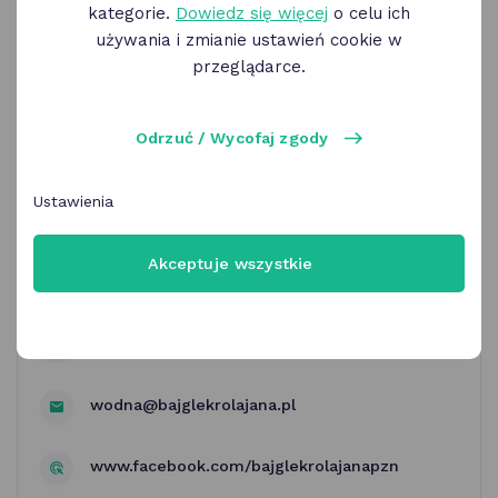
kategorie.
Dowiedz się więcej
o celu ich
używania i zmianie ustawień cookie w
przeglądarce.
Odrzuć / Wycofaj zgody
Bajgle Króla Jana Stary Rynek |
menu restauracji
Ustawienia
Akceptuje wszystkie
Bajgle Króla Jana Stary Rynek
ul. Wodna 8/9 Poznań
wodna@bajglekrolajana.pl
www.facebook.com/bajglekrolajanapzn