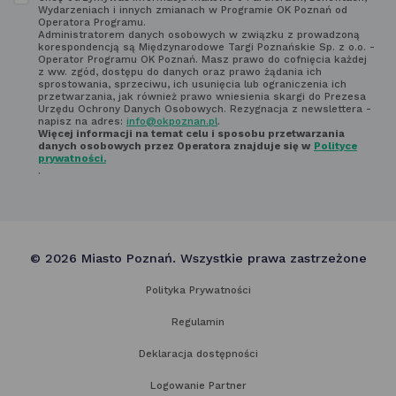
Wydarzeniach i innych zmianach w Programie OK Poznań od
się
Operatora Programu.
Administratorem danych osobowych w związku z prowadzoną
z regulaminem
korespondencją są Międzynarodowe Targi Poznańskie Sp. z o.o. -
Operator Programu OK Poznań. Masz prawo do cofnięcia każdej
newsletter'a
z ww. zgód, dostępu do danych oraz prawo żądania ich
sprostowania, sprzeciwu, ich usunięcia lub ograniczenia ich
przetwarzania, jak również prawo wniesienia skargi do Prezesa
Urzędu Ochrony Danych Osobowych. Rezygnacja z newslettera -
napisz na adres:
info@okpoznan.pl
.
Więcej informacji na temat celu i sposobu przetwarzania
danych osobowych przez Operatora znajduje się w
Polityce
prywatności.
.
© 2026 Miasto Poznań. Wszystkie prawa zastrzeżone
Polityka Prywatności
Regulamin
Deklaracja dostępności
Logowanie Partner