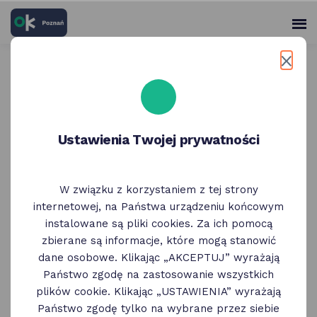
skróty
Panel
po
me
użytko
głównych
elementach
Wróć do poprzedniej strony
serwisu
Bajgle Króla Jana Stary Rynek
Ustawienia Twojej prywatności
| menu restauracji
W związku z korzystaniem z tej strony
internetowej, na Państwa urządzeniu końcowym
instalowane są pliki cookies. Za ich pomocą
zbierane są informacje, które mogą stanowić
dane osobowe. Klikając „AKCEPTUJ” wyrażają
Państwo zgodę na zastosowanie wszystkich
plików cookie. Klikając „USTAWIENIA” wyrażają
Państwo zgodę tylko na wybrane przez siebie