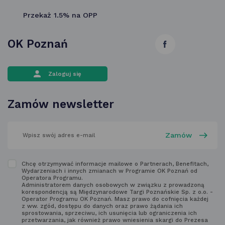
Przekaż 1.5% na OPP
OK Poznań
link
otwiera
Zaloguj się
się
w nowej
Zamów newsletter
karcie
wpisz
swój
adres
email
w polu
Zapoznaj
Chcę otrzymywać informacje mailowe o Partnerach, Benefitach,
poniżej
Wydarzeniach i innych zmianach w Programie OK Poznań od
się
Operatora Programu.
Administratorem danych osobowych w związku z prowadzoną
z regulaminem
korespondencją są Międzynarodowe Targi Poznańskie Sp. z o.o. -
Operator Programu OK Poznań. Masz prawo do cofnięcia każdej
newsletter'a
z ww. zgód, dostępu do danych oraz prawo żądania ich
sprostowania, sprzeciwu, ich usunięcia lub ograniczenia ich
przetwarzania, jak również prawo wniesienia skargi do Prezesa