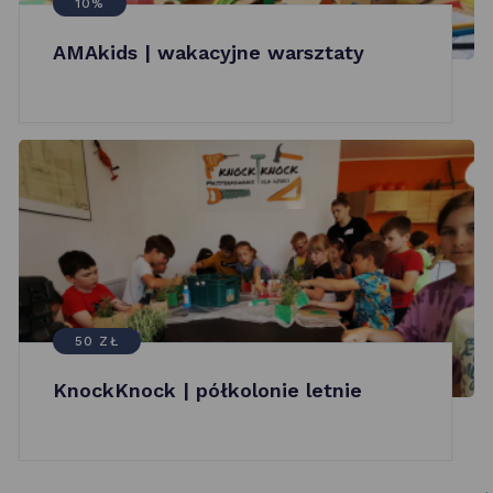
10%
AMAkids | wakacyjne warsztaty
50 ZŁ
KnockKnock | półkolonie letnie