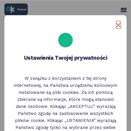
skróty
Panel
po
me
użytko
głównych
elementach
Wróć do poprzedniej strony
serwisu
Kino Muza | Poranki rodzinne
Ustawienia Twojej prywatności
bilet za 10 zł
W związku z korzystaniem z tej strony
internetowej, na Państwa urządzeniu końcowym
instalowane są pliki cookies. Za ich pomocą
zbierane są informacje, które mogą stanowić
dane osobowe. Klikając „AKCEPTUJ” wyrażają
Państwo zgodę na zastosowanie wszystkich
plików cookie. Klikając „USTAWIENIA” wyrażają
Państwo zgodę tylko na wybrane przez siebie