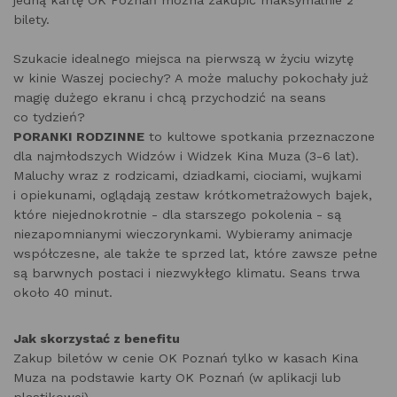
bilety.
Szukacie idealnego miejsca na pierwszą w życiu wizytę
w kinie Waszej pociechy? A może maluchy pokochały już
magię dużego ekranu i chcą przychodzić na seans
co tydzień?
PORANKI RODZINNE
to kultowe spotkania przeznaczone
dla najmłodszych Widzów i Widzek Kina Muza (3-6 lat).
Maluchy wraz z rodzicami, dziadkami, ciociami, wujkami
i opiekunami, oglądają zestaw krótkometrażowych bajek,
które niejednokrotnie - dla starszego pokolenia - są
niezapomnianymi wieczorynkami. Wybieramy animacje
współczesne, ale także te sprzed lat, które zawsze pełne
są barwnych postaci i niezwykłego klimatu. Seans trwa
około 40 minut.
Jak skorzystać z benefitu
Zakup biletów w cenie OK Poznań tylko w kasach Kina
Muza na podstawie karty OK Poznań (w aplikacji lub
plastikowej).