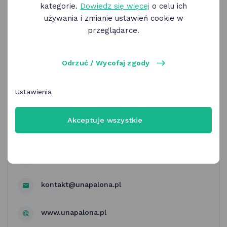
kategorie.
Dowiedz się więcej
o celu ich
używania i zmianie ustawień cookie w
przeglądarce.
Odrzuć / Wycofaj zgody
Bean&Coffee | herbata Una
Parzona
Ustawienia
Akceptuje wszystkie
Sklep online unapalona.pl
Poznań
kontakt@unapalona.pl
www.unapalona.pl