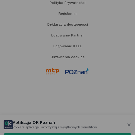
Polityka Prywatności
Regulamin
Deklaracja dostępności
Logowanie Partner
Logowanie Kasa
Ustawienia cookies
link
link
otwiera
otwiera
się
się
w nowej
w nowej
karcie
karcie
Aplikacja OK Poznań
Pobierz aplikację i skorzystaj z wyjątkowych benefitów
za