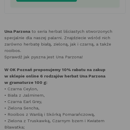
Una Parzona
to seria herbat liściastych stworzonych
specjalnie dla naszej palarni. Znajdziecie wśród nich
zarówno herbatę białą, zieloną, jak i czarną, a także
rooibos.
Sprawdź jak pyszna jest Una Parzona!
W OK Poznań proponujemy 10% rabatu na zakup
w sklepie online 6 rodzajów herbat Una Parzona
w gramaturze 100 g:
• Czarna Ceylon,
• Biała z Jaśminem,
• Czarna Earl Grey,
• Zielona Sencha,
• Rooibos z Wanlią i Skórką Pomarańczową,
• Zielona z Truskawką, Czarnym bzem i Kwiatem
Bławatka;