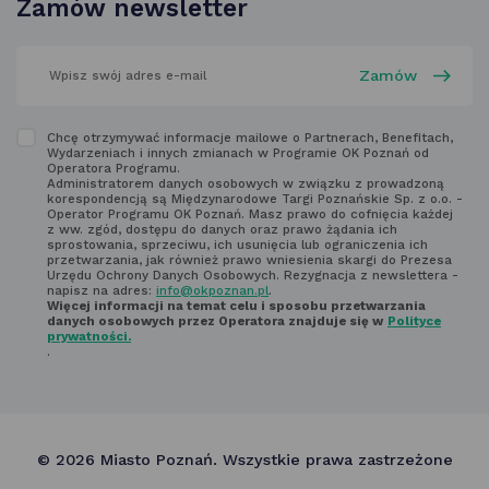
Zamów newsletter
karcie
wpisz
swój
adres
email
w polu
Zapoznaj
Chcę otrzymywać informacje mailowe o Partnerach, Benefitach,
poniżej
Wydarzeniach i innych zmianach w Programie OK Poznań od
się
Operatora Programu.
Administratorem danych osobowych w związku z prowadzoną
z regulaminem
korespondencją są Międzynarodowe Targi Poznańskie Sp. z o.o. -
Operator Programu OK Poznań. Masz prawo do cofnięcia każdej
newsletter'a
z ww. zgód, dostępu do danych oraz prawo żądania ich
sprostowania, sprzeciwu, ich usunięcia lub ograniczenia ich
przetwarzania, jak również prawo wniesienia skargi do Prezesa
Urzędu Ochrony Danych Osobowych. Rezygnacja z newslettera -
napisz na adres:
info@okpoznan.pl
.
Więcej informacji na temat celu i sposobu przetwarzania
danych osobowych przez Operatora znajduje się w
Polityce
prywatności.
.
© 2026 Miasto Poznań. Wszystkie prawa zastrzeżone