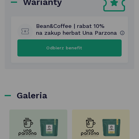
Warianty
Bean&Coffee | rabat 10%
na zakup herbat Una Parzona
Bean&Coffee
Odbierz benefit
|
rabat
10%
na zakup
herbat
Una
Parzona
oferta
dotyczy
Galeria
produktów
w gramaturach
100g