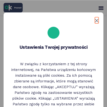
skróty
Panel
po
me
użytko
głównych
elementach
Wróć do poprzedniej strony
serwisu
Bean&Coffee | herbata Una
Ustawienia Twojej prywatności
Parzona
W związku z korzystaniem z tej strony
internetowej, na Państwa urządzeniu końcowym
instalowane są pliki cookies. Za ich pomocą
zbierane są informacje, które mogą stanowić
dane osobowe. Klikając „AKCEPTUJ” wyrażają
Państwo zgodę na zastosowanie wszystkich
plików cookie. Klikając „USTAWIENIA” wyrażają
Państwo zgodę tylko na wybrane przez siebie