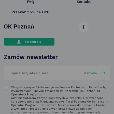
FAQ
Kontakt
Przekaż 1.5% na OPP
OK Poznań
link
otwiera
Zaloguj się
się
w nowej
Zamów newsletter
karcie
wpisz
swój
adres
email
w polu
Zapoznaj
Chcę otrzymywać informacje mailowe o Partnerach, Benefitach,
poniżej
Wydarzeniach i innych zmianach w Programie OK Poznań od
się
Operatora Programu.
Administratorem danych osobowych w związku z prowadzoną
z regulaminem
korespondencją są Międzynarodowe Targi Poznańskie Sp. z o.o. -
Operator Programu OK Poznań. Masz prawo do cofnięcia każdej
newsletter'a
z ww. zgód, dostępu do danych oraz prawo żądania ich
sprostowania, sprzeciwu, ich usunięcia lub ograniczenia ich