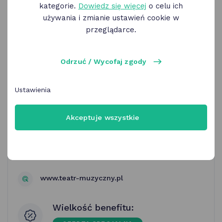
kategorie.
Dowiedz się więcej
o celu ich
używania i zmianie ustawień cookie w
przeglądarce.
Teatr Muzyczny | bilet ulgowy
Odrzuć / Wycofaj zgody
Ustawienia
Teatr Muzyczny w Poznaniu
Akceptuje wszystkie
ul. Niezłomnych 1e Poznań
kasa@teatr-muzyczny.pl
www.teatr-muzyczny.pl
Wielkość benefitu: