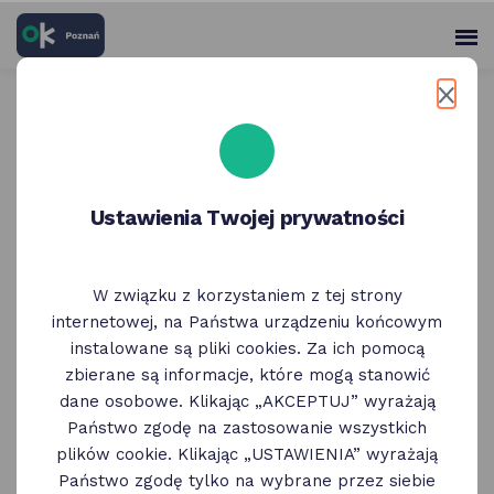
skróty
Panel
po
me
użytko
głównych
elementach
Wróć do poprzedniej strony
serwisu
Teatr Muzyczny | bilet ulgowy
Ustawienia Twojej prywatności
W związku z korzystaniem z tej strony
internetowej, na Państwa urządzeniu końcowym
instalowane są pliki cookies. Za ich pomocą
zbierane są informacje, które mogą stanowić
dane osobowe. Klikając „AKCEPTUJ” wyrażają
Państwo zgodę na zastosowanie wszystkich
plików cookie. Klikając „USTAWIENIA” wyrażają
Państwo zgodę tylko na wybrane przez siebie