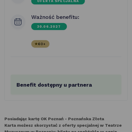
OFERTA SPECJALNA
Ważność benefitu:
30.06.2027
60+
Benefit dostępny u partnera
Posiadając kartę OK Poznań - Poznańska Złota
Karta możesz skorzystać z oferty specjalnej w Teatrze
Muzycznym w Poznaniu:
biletu na spektakle w cenie