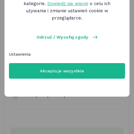
kategorie.
Dowiedz się więcej
o celu ich
używania i zmianie ustawień cookie w
przeglądarce.
Odrzuć / Wycofaj zgody
PEKA Poznań - Ulga
metropolitalna
Ustawienia
Akceptuje wszystkie
Zarząd Transportu Miejskiego w Poznaniu,
System PEKA
www.peka.poznan.pl