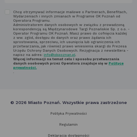
email
w polu
Zapoznaj
Chcę otrzymywać informacje mailowe o Partnerach, Benefitach,
poniżej
Wydarzeniach i innych zmianach w Programie OK Poznań od
się
Operatora Programu.
Administratorem danych osobowych w związku z prowadzoną
z regulaminem
korespondencją są Międzynarodowe Targi Poznańskie Sp. z o.o. -
Operator Programu OK Poznań. Masz prawo do cofnięcia każdej
newsletter'a
z ww. zgód, dostępu do danych oraz prawo żądania ich
sprostowania, sprzeciwu, ich usunięcia lub ograniczenia ich
przetwarzania, jak również prawo wniesienia skargi do Prezesa
Urzędu Ochrony Danych Osobowych. Rezygnacja z newslettera -
napisz na adres:
info@okpoznan.pl
.
Więcej informacji na temat celu i sposobu przetwarzania
danych osobowych przez Operatora znajduje się w
Polityce
prywatności.
.
© 2026 Miasto Poznań. Wszystkie prawa zastrzeżone
Polityka Prywatności
Regulamin
Deklaracja dostępności