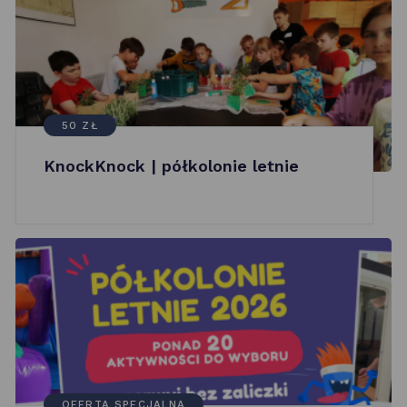
50 ZŁ
KnockKnock | półkolonie letnie
OFERTA SPECJALNA