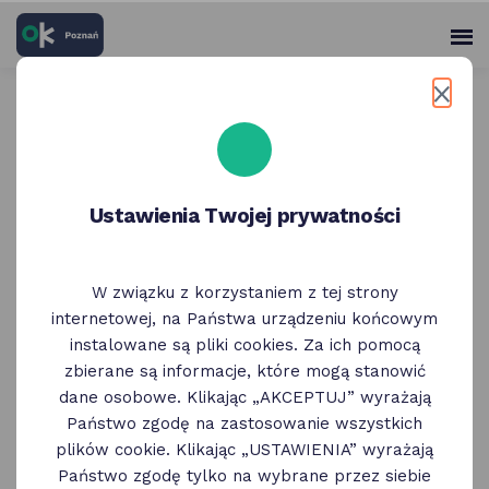
skróty
Panel
po
me
użytko
głównych
elementach
Wróć do poprzedniej strony
serwisu
PEKA Poznań - Ulga
Ustawienia Twojej prywatności
metropolitalna
W związku z korzystaniem z tej strony
internetowej, na Państwa urządzeniu końcowym
instalowane są pliki cookies. Za ich pomocą
zbierane są informacje, które mogą stanowić
dane osobowe. Klikając „AKCEPTUJ” wyrażają
Państwo zgodę na zastosowanie wszystkich
plików cookie. Klikając „USTAWIENIA” wyrażają
Państwo zgodę tylko na wybrane przez siebie