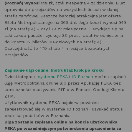
(Poznań) wynosi 119 zł
, czyli niespełna 4 zł dziennie. Bilet
uprawnia do przejazdów na wszystkich liniach w danej
strefie taryfowej. Jeszcze bardziej atrakcyjna jest oferta
Biletu Metropolitalnego na 365 dni. Jego koszt wynosi 949
zł (na strefę A) – czyli 79 zł miesięcznie. Decydując się na
taki zakup pasażer zyskuje 33-proc. rabat (w odniesieniu
do kosztu 12 biletów 30-dniowych na strefę A).
Oszczędność to 479 zł lub 4 miesiące bezpłatnych
przejazdów.
Zapisanie ulgi online. Instruktaż krok po kroku
Dzięki integracji
systemu PEKA
i
ID Poznań
można zapisać
ulgę Metropolitalną online lub przez Aplikację PEKA bez
konieczności okazywania PIT-a w Punkcie Obsługi Klienta
ZTM.
Użytkownik systemu PEKA najpierw powinien
zarejestrować się w systemie ID Poznań i uzyskać status
płatnika podatków w Poznaniu.
Ulga zostanie zapisana online na koncie użytkownika
PEKA po wcześniejszym potwierdzeniu uprawnienia za