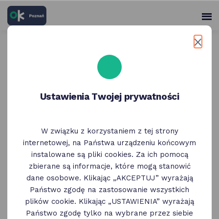
skróty
Panel
po
me
użytko
głównych
elementach
Wróć do poprzedniej strony
serwisu
Muzeum Archeologiczne |
Ustawienia Twojej prywatności
bilet w cenie biletu ulgowego
W związku z korzystaniem z tej strony
internetowej, na Państwa urządzeniu końcowym
instalowane są pliki cookies. Za ich pomocą
zbierane są informacje, które mogą stanowić
dane osobowe. Klikając „AKCEPTUJ” wyrażają
Państwo zgodę na zastosowanie wszystkich
plików cookie. Klikając „USTAWIENIA” wyrażają
Państwo zgodę tylko na wybrane przez siebie