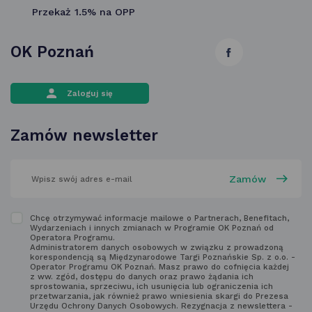
Przekaż 1.5% na OPP
OK Poznań
link
otwiera
Zaloguj się
się
w nowej
Zamów newsletter
karcie
wpisz
swój
adres
email
w polu
Zapoznaj
Chcę otrzymywać informacje mailowe o Partnerach, Benefitach,
poniżej
Wydarzeniach i innych zmianach w Programie OK Poznań od
się
Operatora Programu.
Administratorem danych osobowych w związku z prowadzoną
z regulaminem
korespondencją są Międzynarodowe Targi Poznańskie Sp. z o.o. -
Operator Programu OK Poznań. Masz prawo do cofnięcia każdej
newsletter'a
z ww. zgód, dostępu do danych oraz prawo żądania ich
sprostowania, sprzeciwu, ich usunięcia lub ograniczenia ich
przetwarzania, jak również prawo wniesienia skargi do Prezesa
Urzędu Ochrony Danych Osobowych. Rezygnacja z newslettera -