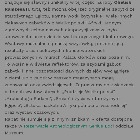
znajduje się sławny i unikalny w tej części Europy
Obelisk
Ramzesa II
, tutaj też można obejrzeć oryginalne zabytki ze
starożytnego Egiptu, słynne wołki bytyńskie i wiele innych
ciekawych zabytków z Wielkopolski i Afryki. Jednym
z głównych celów naszych ekspozycji zawsze było
upowszechnianie dziedzictwa historycznego i kulturowego.
Wystawy muzealne są naszą wizytówką, prezentującą
rezultaty prac naukowych i konserwatorskich
prowadzonych w murach Pałacu Górków oraz poza nim.
To właśnie w świetle reflektorów, za szybami gablot
zabytki i inne pozostałości dawnych dziejów wyciągnięte
z ziemi lub z pudeł w naszych magazynach mogą
zachwycać oczy zwiedzających. Zapraszamy do zwiedzania
czterech wystaw stałych: „Pradzieje Wielkopolski”,
„Archeologia Sudanu”, „Śmierć i życie w starożytnym
Egipcie”, „Sztuka naskalna Afryki pólnocno-wschodniej”
oraz wystaw czasowych.
Rabat nie sumuje się z innymi zniżkami - oferta dostępna
także w
Rezerwacie Archeologicznym Genius Loc
i oddziale
Muzeum.