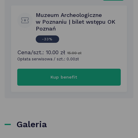
Muzeum Archeologiczne
w Poznaniu | bilet wstępu OK
Poznań
-33%
Cena/szt.: 10.00 zł
15.00 zł
Opłata serwisowa / szt.:
0.00
zł
Muzeum
Kup benefit
Archeologiczne
w Poznaniu
|
bilet
wstępu
OK
Poznań
Galeria