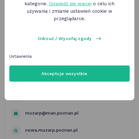
kategorie.
Dowiedz się więcej
o celu ich
używania i zmianie ustawień cookie w
przeglądarce.
Odrzuć / Wycofaj zgody
Muzeum Archeologiczne | bilet
w cenie biletu ulgowego
Ustawienia
Akceptuje wszystkie
Muzeum Archeologiczne
ul. Wodna 27 – Pałac Górków Poznań
muzarp@man.poznan.pl
nowa.muzarp.poznan.pl