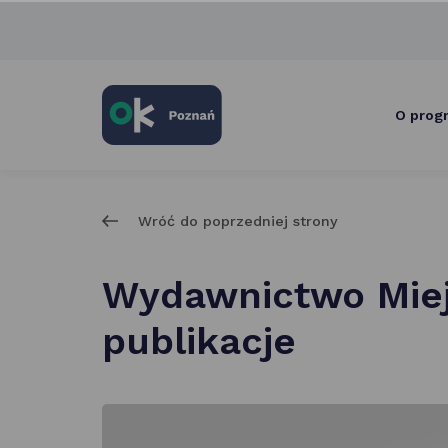
skróty
po
głównych
elementach
serwisu
O prog
Wróć do poprzedniej strony
Wydawnictwo Miej
publikacje