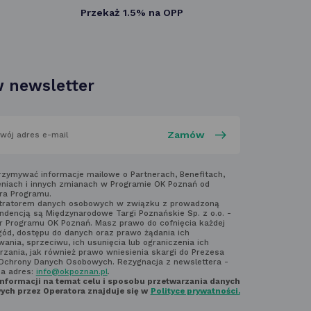
Przekaż 1.5% na OPP
się
w nowej
karcie
 newsletter
aj
rzymywać informacje mailowe o Partnerach, Benefitach,
niach i innych zmianach w Programie OK Poznań od
ra Programu.
laminem
tratorem danych osobowych w związku z prowadzoną
ndencją są Międzynarodowe Targi Poznańskie Sp. z o.o. -
ter'a
r Programu OK Poznań. Masz prawo do cofnięcia każdej
gód, dostępu do danych oraz prawo żądania ich
ania, sprzeciwu, ich usunięcia lub ograniczenia ich
rzania, jak również prawo wniesienia skargi do Prezesa
Ochrony Danych Osobowych. Rezygnacja z newslettera -
na adres:
info@okpoznan.pl
.
informacji na temat celu i sposobu przetwarzania danych
ch przez Operatora znajduje się w
Polityce prywatności.