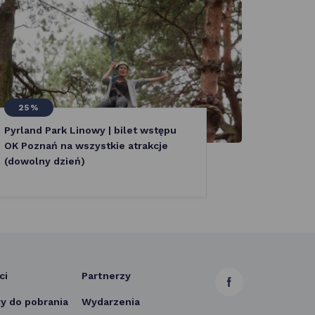
25%
30 Z
Pyrland Park Linowy | bilet wstępu
Escape 
OK Poznań na wszystkie atrakcje
zagade
(dowolny dzień)
ci
Partnerzy
link
 do pobrania
Wydarzenia
otwiera