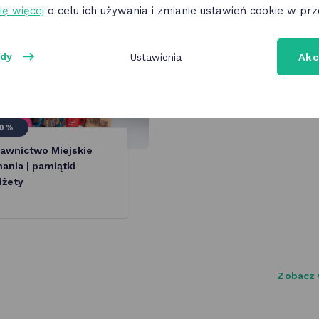
ię więcej
o celu ich używania i zmianie ustawień cookie w prz
ody
Ustawienia
Akc
0%
awnictwo Miejskie
ania | pamiątki
dżety
Zobacz 