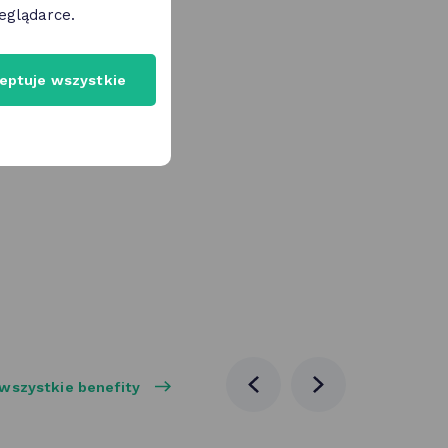
eglądarce.
eptuje wszystkie
wszystkie benefity
poprzednia
następna
aktualność
aktualność