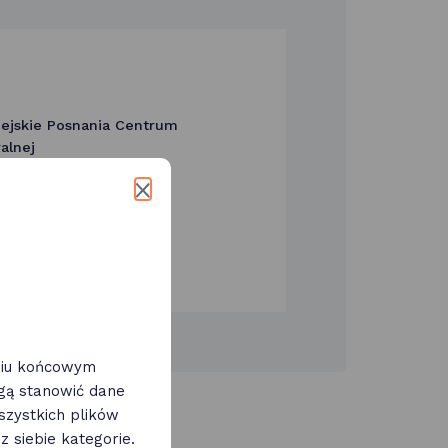
ejskie Posnania Centrum
alnej
atajczaka 44 Poznań
eniu końcowym
ogą stanowić dane
zystkich plików
 siebie kategorie.