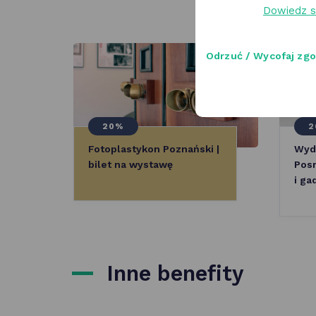
Dowiedz s
Odrzuć / Wycofaj zg
60+
20%
2
Fotoplastykon Poznański |
Wyd
bilet na wystawę
Posn
i ga
Inne benefity