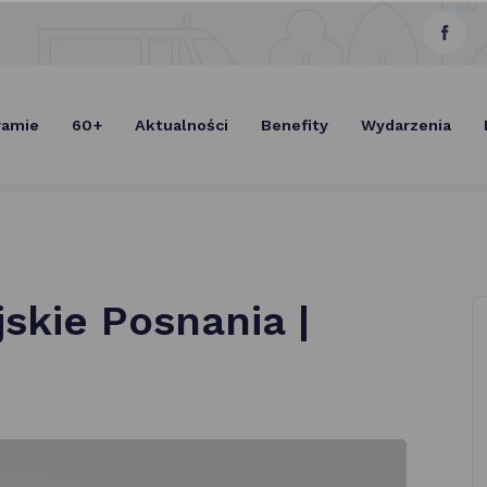
link
Select Lang
otwie
się
ramie
60+
Aktualności
Benefity
Wydarzenia
w now
karcie
skie Posnania |