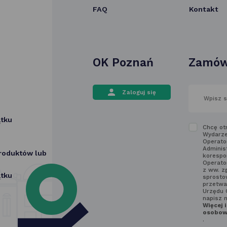
FAQ
Kontakt
OK Poznań
Zamów
wpisz
Zaloguj się
swój
adres
email
ątku
w polu
Zapozn
Chcę ot
poniżej
Wydarze
się
Operato
z regu
Adminis
produktów lub
korespo
newslet
Operato
z ww. z
ątku
sprostow
przetwa
Urzędu 
napisz 
Więcej 
osobowy
.