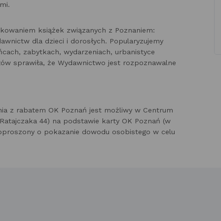
jami.
likowaniem książek związanych z Poznaniem:
awnictw dla dzieci i dorosłych. Popularyzujemy
ańcach, zabytkach, wydarzeniach, urbanistyce
tułów sprawiła, że Wydawnictwo jest rozpoznawalne
nia z rabatem OK Poznań jest możliwy w Centrum
a Ratajczaka 44) na podstawie karty OK Poznań (w
 poproszony o pokazanie dowodu osobistego w celu