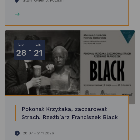
Stary Rynek 3, Poznań
Lip
Lis
-
28
21
Pokonał Krzyżaka, zaczarował
Strach. Rzeźbiarz Franciszek Black
28.07 - 21.11.2026