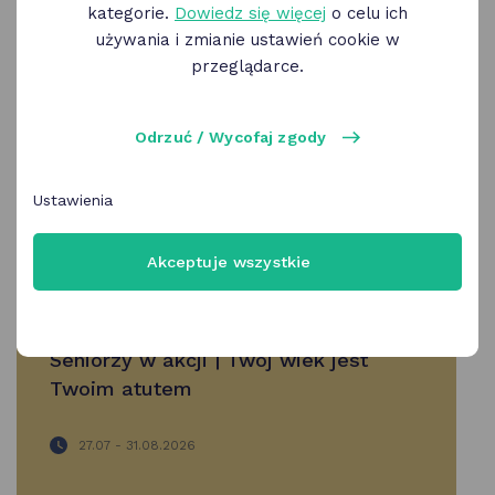
kategorie.
Dowiedz się więcej
o celu ich
Wyczyść filtry
używania i zmianie ustawień cookie w
przeglądarce.
60+
Lip
Sie
Odrzuć / Wycofaj zgody
-
27
31
Ustawienia
Akceptuje wszystkie
Seniorzy w akcji | Twój wiek jest
Twoim atutem
27.07 - 31.08.2026