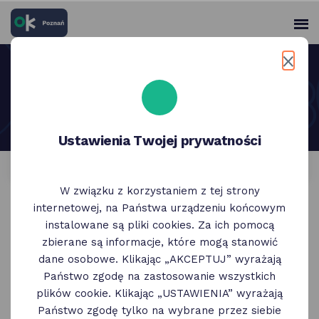
skróty
Panel
po
me
użytko
głównych
elementach
serwisu
Wydarzenia
Wpisz
Ustawienia Twojej prywatności
szukaną
frazę
w polu
poniżej
W związku z korzystaniem z tej strony
Oferty:
internetowej, na Państwa urządzeniu końcowym
instalowane są pliki cookies. Za ich pomocą
Wszystkie
OK Poznań
60+
zbierane są informacje, które mogą stanowić
dane osobowe. Klikając „AKCEPTUJ” wyrażają
Państwo zgodę na zastosowanie wszystkich
Partnerzy
Kategorie
plików cookie. Klikając „USTAWIENIA” wyrażają
Państwo zgodę tylko na wybrane przez siebie