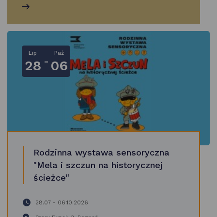
Lip
Paź
-
28
06
Rodzinna wystawa sensoryczna
"Mela i szczun na historycznej
ścieżce"
28.07 - 06.10.2026