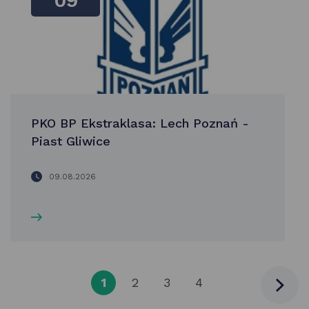
09
PKO BP Ekstraklasa: Lech Poznań -
Piast Gliwice
09.08.2026
1
2
3
4