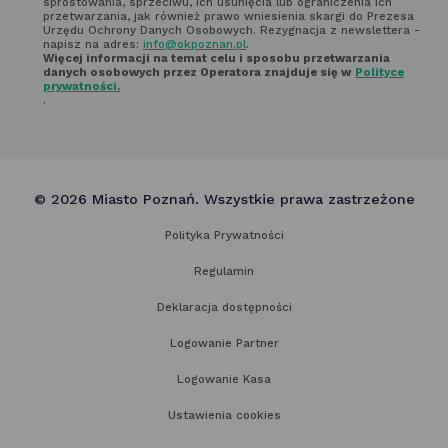
sprostowania, sprzeciwu, ich usunięcia lub ograniczenia ich
przetwarzania, jak również prawo wniesienia skargi do Prezesa
Urzędu Ochrony Danych Osobowych. Rezygnacja z newslettera -
napisz na adres:
info@okpoznan.pl
.
Więcej informacji na temat celu i sposobu przetwarzania
danych osobowych przez Operatora znajduje się w
Polityce
prywatności.
.
© 2026 Miasto Poznań. Wszystkie prawa zastrzeżone
Polityka Prywatności
Regulamin
Deklaracja dostępności
Logowanie Partner
Logowanie Kasa
Ustawienia cookies