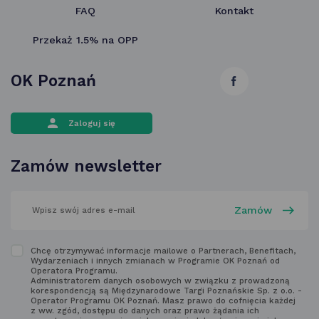
FAQ
Kontakt
Przekaż 1.5% na OPP
OK Poznań
link
otwiera
Zaloguj się
się
w nowej
Zamów newsletter
karcie
wpisz
swój
adres
email
w polu
Zapoznaj
Chcę otrzymywać informacje mailowe o Partnerach, Benefitach,
poniżej
Wydarzeniach i innych zmianach w Programie OK Poznań od
się
Operatora Programu.
Administratorem danych osobowych w związku z prowadzoną
z regulaminem
korespondencją są Międzynarodowe Targi Poznańskie Sp. z o.o. -
Operator Programu OK Poznań. Masz prawo do cofnięcia każdej
newsletter'a
z ww. zgód, dostępu do danych oraz prawo żądania ich