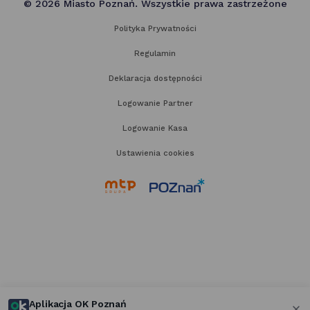
© 2026 Miasto Poznań. Wszystkie prawa zastrzeżone
Polityka Prywatności
Regulamin
Deklaracja dostępności
Logowanie Partner
Logowanie Kasa
Ustawienia cookies
link
link
otwiera
otwiera
się
się
w nowej
w nowej
karcie
karcie
Aplikacja OK Poznań