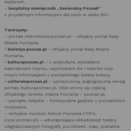
wydarzeń,
–
bezpłatny miesięcznik „Senioralny Poznań”
z przydatnymi informacjami dla osób w wieku 60+.
Tworzymy:
– portale internetowe:poznan.pl – oficjalny portal Rady
Miasta Poznania,
•
biuletyn.poznan.pl
– oficjalny portal Rady Miasta
Poznania,
•
kulturapoznan.pl
– z artykułami, wywiadami,
kalendarzem imprez, repertuarem kin i teatrów oraz
innymi informacjami z poznańskiego świata kultury,
•
cultureinpoznan.pl
– uproszczoną, anglojęzyczną wersję
portalu Kulturapoznan.pl. Obie strony są częścią
oficjalnego serwisu miasta Poznania – poznan.pl,
– pamiątki miejskie – funkcjonalne gadżety z poznańskimi
motywami,
– wirtualne muzeum historii Poznania CYRYL
(cyryl.poznan.pl) – udostępniające kilkadziesiąt tysięcy
zdigitalizowanych fotografii, pocztówek, map, plakatów