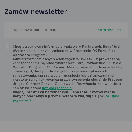
w nowej
Zamów newsletter
karcie
wpisz
swój
adres
email
w polu
Zapoznaj
Chcę otrzymywać informacje mailowe o Partnerach, Benefitach,
poniżej
Wydarzeniach i innych zmianach w Programie OK Poznań od
się
Operatora Programu.
Administratorem danych osobowych w związku z prowadzoną
z regulaminem
korespondencją są Międzynarodowe Targi Poznańskie Sp. z o.o. -
Operator Programu OK Poznań. Masz prawo do cofnięcia każdej
newsletter'a
z ww. zgód, dostępu do danych oraz prawo żądania ich
sprostowania, sprzeciwu, ich usunięcia lub ograniczenia ich
przetwarzania, jak również prawo wniesienia skargi do Prezesa
Urzędu Ochrony Danych Osobowych. Rezygnacja z newslettera -
napisz na adres:
info@okpoznan.pl
.
Więcej informacji na temat celu i sposobu przetwarzania
danych osobowych przez Operatora znajduje się w
Polityce
prywatności.
.