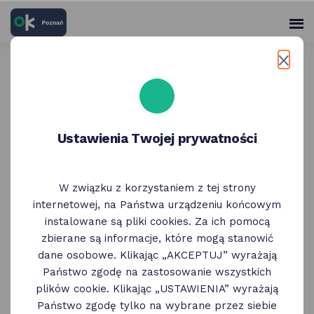
skróty
Panel
po
me
użytko
głównych
elementach
Wróć do poprzedniej strony
serwisu
Wydawnictwo Miejskie
Ustawienia Twojej prywatności
Posnania
W związku z korzystaniem z tej strony
internetowej, na Państwa urządzeniu końcowym
instalowane są pliki cookies. Za ich pomocą
zbierane są informacje, które mogą stanowić
dane osobowe. Klikając „AKCEPTUJ” wyrażają
Państwo zgodę na zastosowanie wszystkich
plików cookie. Klikając „USTAWIENIA” wyrażają
Państwo zgodę tylko na wybrane przez siebie