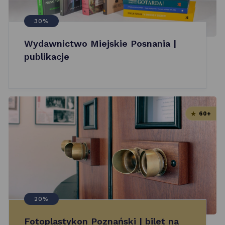
30%
Wydawnictwo Miejskie Posnania |
publikacje
60+
20%
Fotoplastykon Poznański | bilet na