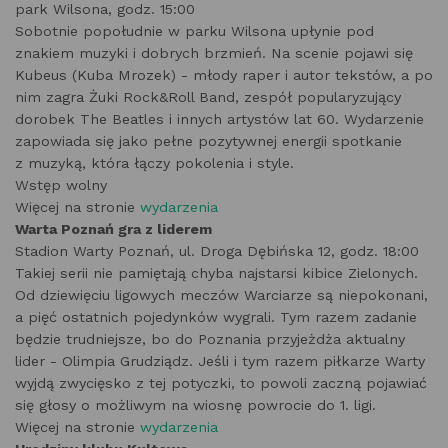
park Wilsona, godz. 15:00
Sobotnie popołudnie w parku Wilsona upłynie pod
znakiem muzyki i dobrych brzmień. Na scenie pojawi się
Kubeus (Kuba Mrozek) - młody raper i autor tekstów, a po
nim zagra Żuki Rock&Roll Band, zespół popularyzujący
dorobek The Beatles i innych artystów lat 60. Wydarzenie
zapowiada się jako pełne pozytywnej energii spotkanie
z muzyką, która łączy pokolenia i style.
Wstęp wolny
Więcej na stronie
wydarzenia
Warta Poznań gra z liderem
Stadion Warty Poznań, ul. Droga Dębińska 12, godz. 18:00
Takiej serii nie pamiętają chyba najstarsi kibice Zielonych.
Od dziewięciu ligowych meczów Warciarze są niepokonani,
a pięć ostatnich pojedynków wygrali. Tym razem zadanie
będzie trudniejsze, bo do Poznania przyjeżdża aktualny
lider - Olimpia Grudziądz. Jeśli i tym razem piłkarze Warty
wyjdą zwycięsko z tej potyczki, to powoli zaczną pojawiać
się głosy o możliwym na wiosnę powrocie do 1. ligi.
Więcej na stronie
wydarzenia