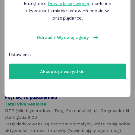
kategorie.
Dowiedz się więcej
o celu ich
używania i zmianie ustawień cookie w
przeglądarce.
Odrzuć / Wycofaj zgody
Ustawienia
Akceptuje wszystkie
PIĄTEK, 10 października
Targi Viva Seniorzy
MTP (Międzynarodowe Targi Poznańskie), ul. Głogowska 14,
start godz.9:00
Targi dedykowane są osobom dojrzałym, które cenią sobie
aktywność, zdrowie i rozwój. Odwiedzający będą mogli