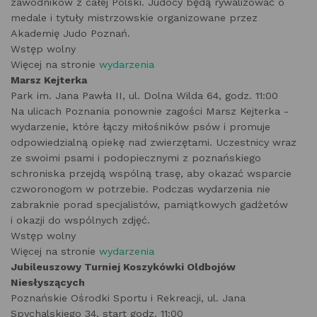
zawodników z całej Polski. Judocy będą rywalizować o
medale i tytuły mistrzowskie organizowane przez
Akademię Judo Poznań.
Wstęp wolny
Więcej na stronie
wydarzenia
Marsz Kejterka
Park im. Jana Pawła II, ul. Dolna Wilda 64, godz. 11:00
Na ulicach Poznania ponownie zagości Marsz Kejterka -
wydarzenie, które łączy miłośników psów i promuje
odpowiedzialną opiekę nad zwierzętami. Uczestnicy wraz
ze swoimi psami i podopiecznymi z poznańskiego
schroniska przejdą wspólną trasę, aby okazać wsparcie
czworonogom w potrzebie. Podczas wydarzenia nie
zabraknie porad specjalistów, pamiątkowych gadżetów
i okazji do wspólnych zdjęć.
Wstęp wolny
Więcej na stronie
wydarzenia
Jubileuszowy Turniej Koszykówki Oldbojów
Niesłyszących
Poznańskie Ośrodki Sportu i Rekreacji, ul. Jana
Spychalskiego 34, start godz. 11:00