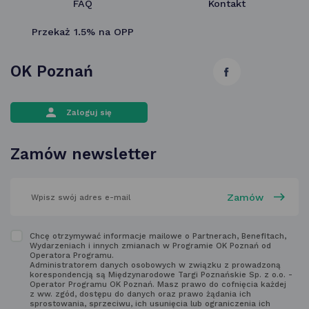
FAQ
Kontakt
Przekaż 1.5% na OPP
OK Poznań
link
otwiera
Zaloguj się
się
w nowej
Zamów newsletter
karcie
wpisz
swój
adres
email
w polu
Zapoznaj
Chcę otrzymywać informacje mailowe o Partnerach, Benefitach,
poniżej
Wydarzeniach i innych zmianach w Programie OK Poznań od
się
Operatora Programu.
Administratorem danych osobowych w związku z prowadzoną
z regulaminem
korespondencją są Międzynarodowe Targi Poznańskie Sp. z o.o. -
Operator Programu OK Poznań. Masz prawo do cofnięcia każdej
newsletter'a
z ww. zgód, dostępu do danych oraz prawo żądania ich
sprostowania, sprzeciwu, ich usunięcia lub ograniczenia ich