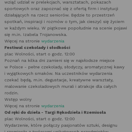
wziąć udział w prelekcjach, warsztatach, pokazach
sportowych oraz zapoznać się z ofertą firm i instytucji
działających na rzecz seniorów. Będzie to przestrzeń
spotkań, inspiracji i rozmów o tym, jak cieszyć się życiem
w każdym wieku. W piątkowe popołudnie na scenie pojawi
się m.in. Izabela Trojanowska.
Więcej na stronie
wydarzenia
Festiwal czekolady i słodkości
plac Wolności, start o godz. 12:00
Poznań na kilka dni zamieni się w najsłodsze miejsce
w Polsce - pełne czekolady, słodyczy, aromatycznej kawy
i wyjątkowych smaków. Na uczestników wydarzenia
czekać będą, m.in. degustacje, kreatywne warsztaty,
malowanie czekoladowych murali i atrakcje dla całych
rodzin.
Wstęp wolny
Więcej na stronie
wydarzenia
Od ręki do dzieła - Targi Rękodzieła i Rzemiosła
plac Wolności, start o godz. 12:00
Wydarzenie, które połączy pasjonatów sztuki, designu
i rzemiosła z twórcami unikatowych przedmiotów.