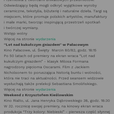
Odwiedzający będą mogli odkryć wyjątkowe wyroby
ceramiczne, tekstylia, biżuterię i naturalne dzieła. Targi są
miejscem, które promuje polskich artystów, manufaktury
i małe marki, tworząc inspirującą przestrzeń spotkań
i twórczej wymiany.
Wstęp wolny
Więcej na stronie
wydarzenia
“Lot nad kukułczym gniazdem” w Pałacowym
Kino Pałacowe, ul. Święty Marcin 80/82, godz. 18:15
Po 50 latach od premiery na ekran wraca “Lot nad
kukułczym gniazdem” - klasyk Milosa Formana
nagrodzony pięcioma Oscarami. Film z Jackiem
Nicholsonem to poruszająca historią buntu i wolności,
która nie traci na aktualności. Przed seansem widzowie
wysłuchają także prelekcji Sebastiana Smolińskiego.
Więcej na stronie
wydarzenia
Weekend z Krzysztofem Kieślowskim
Kino Rialto, ul. Jana Henryka Dąbrowskiego 38, godz. 18:30
W 32. rocznicę swojej premiery, na kinowy ekran wraca
produkcja “Trzy kolory: Niebieski” - pierwsza część słynnej