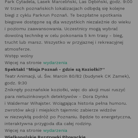
Park Cytadela, Lasek Marceliński, Las Dębiński, godz. 9:00
W trzech poznańskich lokalizacjach odbędą się kolejne
biegi z cyklu Parkrun Poznań. Te bezpłatne spotkania
biegowe dostępne są dla wszystkich niezależnie do wieku
i poziomu zaawansowania. Uczestnicy mogą wybrać
dowolną technikę w celu pokonania 5 km trasy - bieg,
trucht lub marsz. Wszystko w przyjaznej i rekreacyjnej
atmosferze.
Wstęp wolny
Więcej na stronie
wydarzenia
Spektakl “Misja Poznań - gdzie są Koziołki?”
Teatr Animacji, ul. Św. Marcin 80/82 (budynek CK Zamek),
godz. 9:30
Zniknęły poznańskie koziołki, więc do akcji musi ruszyć
para nietuzinkowych detektywów - Dora Dynks
i Waldemar Wihajster. Wciągająca historia pełna humoru.
zwrotów akcji i miejskich tajemnic zabierze widzów
w niezwykłą podróż po Poznaniu. Będzie to energetyczna,
interaktywna przygoda dla całej rodziny.
Więcej na stronie
wydarzenia
Wielkopolskie Rozgrywki Pływackie