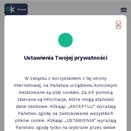
skróty
Panel
po
me
użytko
głównych
elementach
Wróć do poprzedniej strony
serwisu
Weekend w Poznaniu 10 - 12
października
Ustawienia Twojej prywatności
10 Października
W związku z korzystaniem z tej strony
internetowej, na Państwa urządzeniu końcowym
Weekend w Poznaniu: ciekawe wydarzenia
instalowane są pliki cookies. Za ich pomocą
i wystawy, koncerty i kino plenerowe, spacery,
zbierane są informacje, które mogą stanowić
spotkania i dyskusje. Poniżej, kilka
dane osobowe. Klikając „AKCEPTUJ” wyrażają
pod/odpowiedzi na pytanie "co robić
Państwo zgodę na zastosowanie wszystkich
w weekend w Poznaniu".
plików cookie. Klikając „USTAWIENIA” wyrażają
Państwo zgodę tylko na wybrane przez siebie