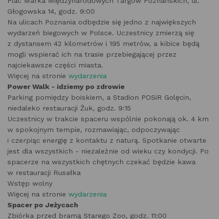
Plac Marka Międzynarodowych Targów Poznańskich, ul.
Głogowska 14, godz. 9:00
Na ulicach Poznania odbędzie się jedno z największych
wydarzeń biegowych w Polsce. Uczestnicy zmierzą się
z dystansem 42 kilometrów i 195 metrów, a kibice będą
mogli wspierać ich na trasie przebiegającej przez
najciekawsze części miasta.
Więcej na stronie
wydarzenia
Power Walk - idziemy po zdrowie
Parking pomiędzy boiskiem, a Stadion POSiR Golęcin,
niedaleko restauracji Żuk, godz. 9:15
Uczestnicy w trakcie spaceru wspólnie pokonają ok. 4 km
w spokojnym tempie, rozmawiając, odpoczywając
i czerpiąc energię z kontaktu z naturą. Spotkanie otwarte
jest dla wszystkich - niezależnie od wieku czy kondycji. Po
spacerze na wszystkich chętnych czekać będzie kawa
w restauracji Rusałka
Wstęp wolny
Więcej na stronie
wydarzenia
Spacer po Jeżycach
Zbiórka przed bramą Starego Zoo, godz. 11:00