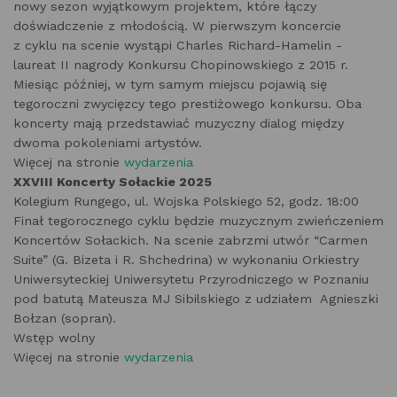
nowy sezon wyjątkowym projektem, które łączy
doświadczenie z młodością. W pierwszym koncercie
z cyklu na scenie wystąpi Charles Richard-Hamelin -
laureat II nagrody Konkursu Chopinowskiego z 2015 r.
Miesiąc później, w tym samym miejscu pojawią się
tegoroczni zwycięzcy tego prestiżowego konkursu. Oba
koncerty mają przedstawiać muzyczny dialog między
dwoma pokoleniami artystów.
Więcej na stronie
wydarzenia
XXVIII Koncerty Sołackie 2025
Kolegium Rungego, ul. Wojska Polskiego 52, godz. 18:00
Finał tegorocznego cyklu będzie muzycznym zwieńczeniem
Koncertów Sołackich. Na scenie zabrzmi utwór “Carmen
Suite” (G. Bizeta i R. Shchedrina) w wykonaniu Orkiestry
Uniwersyteckiej Uniwersytetu Przyrodniczego w Poznaniu
pod batutą Mateusza MJ Sibilskiego z udziałem Agnieszki
Bołzan (sopran).
Wstęp wolny
Więcej na stronie
wydarzenia