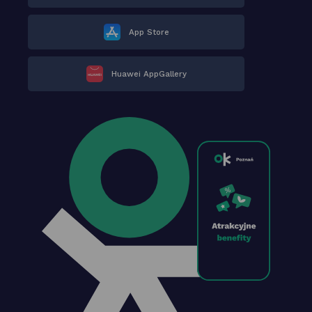
App Store
Huawei AppGallery