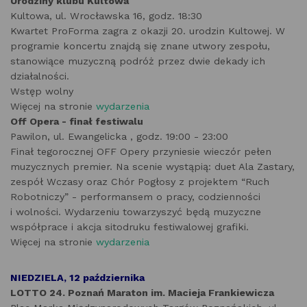
Urodziny klubu Kultowa
Kultowa, ul. Wrocławska 16, godz. 18:30
Kwartet ProForma zagra z okazji 20. urodzin Kultowej. W
programie koncertu znajdą się znane utwory zespołu,
stanowiące muzyczną podróż przez dwie dekady ich
działalności.
Wstęp wolny
Więcej na stronie
wydarzenia
Off Opera - finał festiwalu
Pawilon, ul. Ewangelicka , godz. 19:00 - 23:00
Finał tegorocznej OFF Opery przyniesie wieczór pełen
muzycznych premier. Na scenie wystąpią: duet Ala Zastary,
zespół Wczasy oraz Chór Pogłosy z projektem “Ruch
Robotniczy” - performansem o pracy, codzienności
i wolności. Wydarzeniu towarzyszyć będą muzyczne
współprace i akcja sitodruku festiwalowej grafiki.
Więcej na stronie
wydarzenia
NIEDZIELA, 12 października
LOTTO 24. Poznań Maraton im. Macieja Frankiewicza