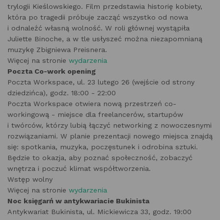
trylogii Kieślowskiego. Film przedstawia historię kobiety,
która po tragedii próbuje zacząć wszystko od nowa
i odnaleźć własną wolność. W roli głównej wystąpiła
Juliette Binoche, a w tle usłyszeć można niezapomnianą
muzykę Zbigniewa Preisnera.
Więcej na stronie
wydarzenia
Poczta Co-work opening
Poczta Workspace, ul. 23 lutego 26 (wejście od strony
dziedzińca), godz. 18:00 - 22:00
Poczta Workspace otwiera nową przestrzeń co-
workingową - miejsce dla freelancerów, startupów
i twórców, którzy lubią łączyć networking z nowoczesnymi
rozwiązaniami. W planie prezentacji nowego miejsca znajdą
się: spotkania, muzyka, poczęstunek i odrobina sztuki.
Będzie to okazja, aby poznać społeczność, zobaczyć
wnętrza i poczuć klimat współtworzenia.
Wstęp wolny
Więcej na stronie
wydarzenia
Noc księgarń w antykwariacie Bukinista
Antykwariat Bukinista, ul. Mickiewicza 33, godz. 19:00