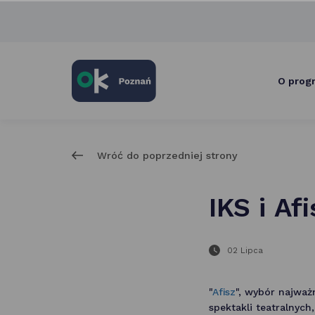
skróty
po
głównych
elementach
serwisu
O prog
Wróć do poprzedniej strony
IKS i Af
02 Lipca
"
Afisz
", wybór najważ
spektakli teatralnych