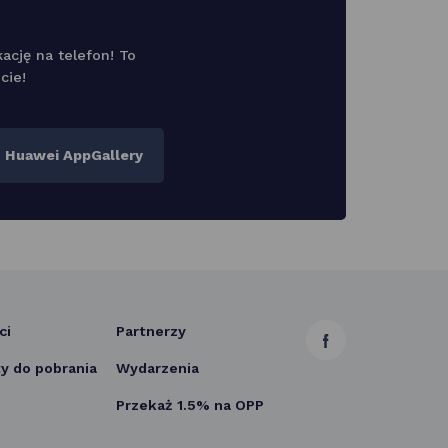
cję na telefon! To
cie!
Huawei AppGallery
ci
Partnerzy
link
 do pobrania
Wydarzenia
otwiera
Przekaż 1.5% na OPP
się