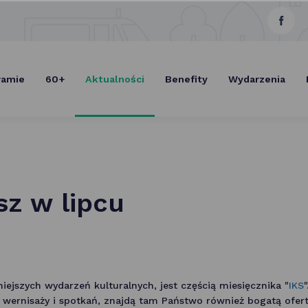
link
Select Lang
otwie
się
ramie
60+
Aktualności
Benefity
Wydarzenia
w now
karcie
isz w lipcu
niejszych wydarzeń kulturalnych, jest częścią miesięcznika "
IKS
, wernisaży i spotkań, znajdą tam Państwo również bogatą ofert