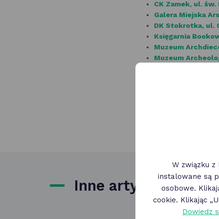
CK Zamek, ul. św.
Galera Miejska Ar
DK Stokrotka, ul.
Księgarnia Bookow
Muzeum Archdiecez
Muzeum Archeolog
Poznańskie Centru
Teatr Wielki, ul. F
Teatr Polski, ul. 
Teatr Muzyczny, u
Kino Muza, ul. Św.
Wielkopolskie Muz
W związku z 
instalowane są p
Inne artykuły
osobowe. Klika
cookie. Klikając 
Dowiedz s