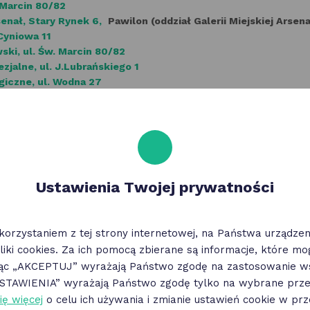
 Marcin 80/82
senał, Stary Rynek 6,
Pawilon (oddział Galerii Miejskiej Arsena
 Cyniowa 11
ski, ul. Św. Marcin 80/82
jalne, ul. J.Lubrańskiego 1
iczne, ul. Wodna 27
m Dziedzictwa, ul. Gdańska 2
redry 9
27 Grudnia 8/10
l. Niezłomnych 1 E
 Marcin 30
eum Niepodległości, ul. Woźna 12
Ustawienia Twojej prywatności
korzystaniem z tej strony internetowej, na Państwa urządz
liki cookies. Za ich pomocą zbierane są informacje, które m
jąc „AKCEPTUJ” wyrażają Państwo zgodę na zastosowanie ws
„USTAWIENIA” wyrażają Państwo zgodę tylko na wybrane przez
ię więcej
o celu ich używania i zmianie ustawień cookie w prz