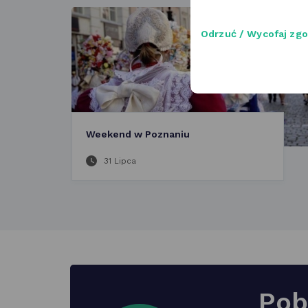
Odrzuć / Wycofaj zg
Weekend w Poznaniu
31 Lipca
Pob