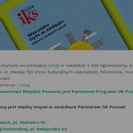
l
(numery wcześniejsze
tutaj
) w nakładzie 3 000 egzemplarzy, ś
 co miesiąc 120 stron kulturalnych zapowiedzi, felietonów, roz
mnień.
numerze -
tutaj
.
awnictwo Miejskie Posnania jest Partnerem Programu OK Po
pny jest między innymi w siedzibach Partnerów OK Poznań:
kich, pl. Wolności 19
 Kulturalnej, ul. Ratajczaka 44