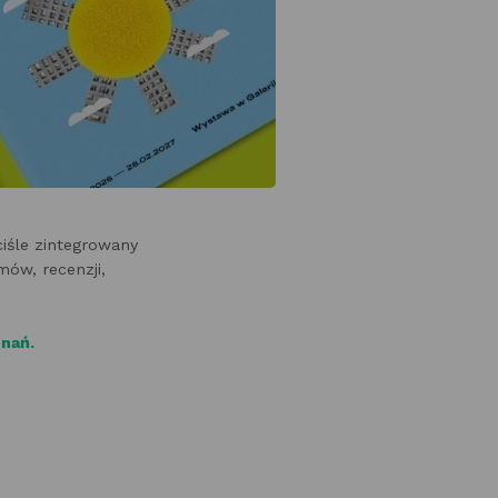
ciśle zintegrowany
mów, recenzji,
znań.