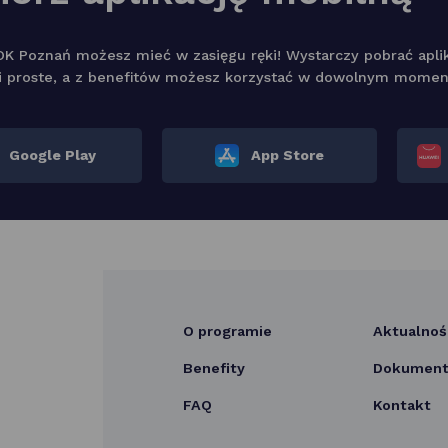
K Poznań możesz mieć w zasięgu ręki! Wystarczy pobrać aplika
 proste, a z benefitów możesz korzystać w dowolnym momen
Google Play
App Store
O programie
Aktualnoś
Benefity
Dokumenty
FAQ
Kontakt