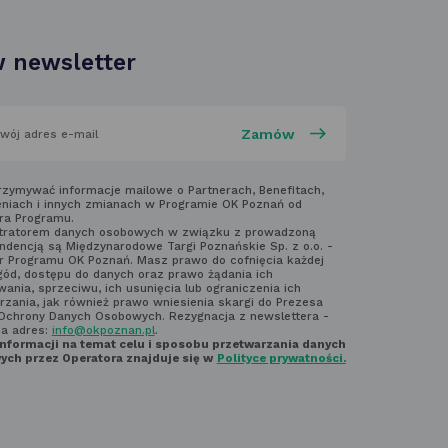
w nowej
karcie
 newsletter
aj
rzymywać informacje mailowe o Partnerach, Benefitach,
niach i innych zmianach w Programie OK Poznań od
ra Programu.
laminem
tratorem danych osobowych w związku z prowadzoną
ndencją są Międzynarodowe Targi Poznańskie Sp. z o.o. -
ter'a
r Programu OK Poznań. Masz prawo do cofnięcia każdej
gód, dostępu do danych oraz prawo żądania ich
ania, sprzeciwu, ich usunięcia lub ograniczenia ich
rzania, jak również prawo wniesienia skargi do Prezesa
Ochrony Danych Osobowych. Rezygnacja z newslettera -
na adres:
info@okpoznan.pl
.
informacji na temat celu i sposobu przetwarzania danych
ch przez Operatora znajduje się w
Polityce prywatności.