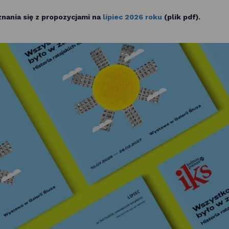
nania się z propozycjami na
lipiec 2026 roku
(plik pdf).