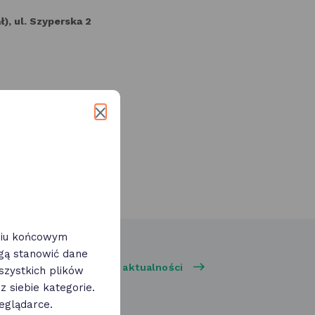
ł), ul. Szyperska 2
eniu końcowym
ogą stanowić dane
Zobacz wszystkie aktualności
zystkich plików
 siebie kategorie.
eglądarce.