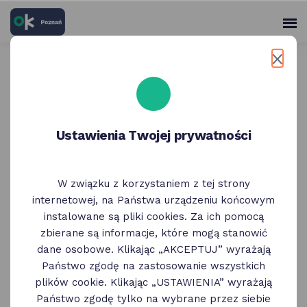
skróty
Panel
po
me
użytko
głównych
elementach
Wróć do poprzedniej strony
serwisu
Weekend w Poznaniu 8 - 10
maja
Ustawienia Twojej prywatności
08 Maja
W związku z korzystaniem z tej strony
internetowej, na Państwa urządzeniu końcowym
Weekend w Poznaniu: ciekawe wydarzenia
instalowane są pliki cookies. Za ich pomocą
i wystawy, koncerty, spacery, spotkania
zbierane są informacje, które mogą stanowić
i dyskusje. Poniżej, kilka pod/odpowiedzi na
dane osobowe. Klikając „AKCEPTUJ” wyrażają
pytanie "co robić w weekend w Poznaniu".
Państwo zgodę na zastosowanie wszystkich
plików cookie. Klikając „USTAWIENIA” wyrażają
Państwo zgodę tylko na wybrane przez siebie