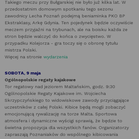
Takiego meczu przy Bułgarskiej nie było już kilka lat. W
przedostatnim domowym spotkaniu tego sezonu
zawodnicy Lecha Poznań podejmą beniaminka PKO BP
Ekstraklasy, Arkę Gdynia. Ten pojedynek będzie oczywiście
meczem przyjaźni na trybunach, ale na boisku każda ze
stron będzie walczyć do końca o zwycięstwo. W
przypadku Kolejorza - gra toczy się o obronę tytułu
mistrza Polski.
Więcej na stronie
wydarzenia
SOBOTA, 9 maja
Ogólnopolskie regaty kajakowe
Tor regatowy nad jeziorem Maltańskim, godz. 9:30
Ogólnopolskie Regaty Kajakowe im. Wojciecha
Skrzypczyńskiego to widowiskowe zawody przyciągające
uczestników z całej Polski. Kibice będą mogli zobaczyć
emocjonującą rywalizację na torze Malta. Sportowa
atmosfera i dynamiczne wyścigi sprawią, że będzie to
świetna propozycja dla wszystkich fanów. Organizatorzy
zapraszają Poznaniaków do wspólnego kibicowania