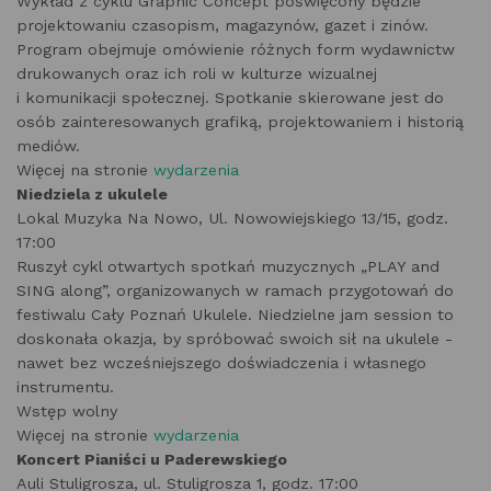
Wykład z cyklu Graphic Concept poświęcony będzie
projektowaniu czasopism, magazynów, gazet i zinów.
Program obejmuje omówienie różnych form wydawnictw
drukowanych oraz ich roli w kulturze wizualnej
i komunikacji społecznej. Spotkanie skierowane jest do
osób zainteresowanych grafiką, projektowaniem i historią
mediów.
Więcej na stronie
wydarzenia
Niedziela z ukulele
Lokal Muzyka Na Nowo, Ul. Nowowiejskiego 13/15, godz.
17:00
Ruszył cykl otwartych spotkań muzycznych „PLAY and
SING along”, organizowanych w ramach przygotowań do
festiwalu Cały Poznań Ukulele. Niedzielne jam session to
doskonała okazja, by spróbować swoich sił na ukulele -
nawet bez wcześniejszego doświadczenia i własnego
instrumentu.
Wstęp wolny
Więcej na stronie
wydarzenia
Koncert Pianiści u Paderewskiego
Auli Stuligrosza, ul. Stuligrosza 1, godz. 17:00