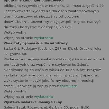
Spotkanie klubu gier planszowych
Biblioteka Wojewódzka w Poznaniu, ul. Prusa 3, godz.17:30
Jest to otwarte wydarzenie dla osób zainteresowanych
grami planszowymi, niezależnie od poziomu
doświadczenia. Uczestnicy mogą wspólnie grać, tworzyć
drużyny i korzystać z dostępnej kolekcji.
Wstęp wolny
Więcej na stronie
wydarzenia
Warsztaty bębniarskie dla młodzieży
Salka CIL Podolany (budynek ZSP nr 15), ul. Druskienicka
32, godz.17:00
Wydarzenie obejmuje naukę podstaw gry na instrumentach
perkusyjnych oraz wspólne muzykowanie. Zajęcia
skierowane są do osób w wieku od 10 do 15 lat. Program
zakłada rozwijanie poczucia rytmu, pracy w grupie oraz
wykorzystanie muzyki jako formy ekspresji i redukcji
stresu. Obowiązują zapisy przez
formularz
.
Wstęp wolny
Więcej na stronie
wydarzenia
Wystawa malarska Joanny Szuby
Galeria Sztuk Różnych, ul. Garbary 50, godz. 18:00