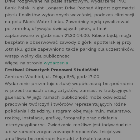
Drive rozgrywane na pasie startowym. Wydarzenie PKO
Bank Polski Night Longest Drive Poznań Airport zgromadzi
pięciu finalistów wyłonionych wcześniej, podczas eliminacji
na polu Black Water Links. Zawodnicy będą rywalizować
po zmroku, używając świecących piłek, a finał
zaplanowano w godzinach 21:30-24:00. Kibice będą mogli
bezpłatnie obserwować zawody z górki spotterskiej przy
lotnisku, gdzie zapewniono także parking dla uczestników.
Wstęp wolny dla publiczności
Więcej na stronie
wydarzenia
Festiwal Otwartych Pracowni StudioVisit
Centrum Wschód, ul. Długa 6/6, godz.17:00
Wydarzenie prezentuje sztukę współczesną bezpośrednio
w przestrzeniach pracy artystów, zamiast w tradycyjnych
galeriach. W jego ramach publiczność może odwiedzać
pracownie twórczyń i twórców reprezentujących różne
pokolenia i dziedziny. Program obejmuje m.in. malarstwo,
rzeźbę, instalacje, grafikę, fotografię oraz działania
interdyscyplinarne. Zwiedzanie możliwe jest indywidualnie
lub w ramach zorganizowanych spacerów. Inicjatywa
umożliwia bezpośredni kontakt z lokalną sceną