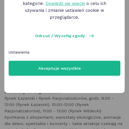
kategorie.
Dowiedz się więcej
o celu ich
używania i zmianie ustawień cookie w
przeglądarce.
Odrzuć / Wycofaj zgody
Ustawienia
Akceptuje wszystkie
PIĄTEK, 8 maja
Warsztaty na targowiskach
Rynek Łazarski i Rynek Racjonalizatorów, godz. 9:00 -
12:00 (Rynek Łazarski), 10:00-13:00 (Rynek
Racjonalizatorów), 11:00 - 13:00 (Rynek Wildecki)
Spotkania z ekspertami, warsztaty ekologiczne, animacje
dla dzieci, spektakle i koncerty - takie atrakcje czekają na