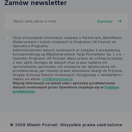
w nowej
Zamów newsletter
karcie
wpisz
swój
adres
email
w polu
Zapoznaj
Chcę otrzymywać informacje mailowe o Partnerach, Benefitach,
poniżej
Wydarzeniach i innych zmianach w Programie OK Poznań od
się
Operatora Programu.
Administratorem danych osobowych w związku z prowadzoną
z regulaminem
korespondencją są Międzynarodowe Targi Poznańskie Sp. z o.o. -
Operator Programu OK Poznań. Masz prawo do cofnięcia każdej
newsletter'a
z ww. zgód, dostępu do danych oraz prawo żądania ich
sprostowania, sprzeciwu, ich usunięcia lub ograniczenia ich
przetwarzania, jak również prawo wniesienia skargi do Prezesa
Urzędu Ochrony Danych Osobowych. Rezygnacja z newslettera -
napisz na adres:
info@okpoznan.pl
.
Więcej informacji na temat celu i sposobu przetwarzania
danych osobowych przez Operatora znajduje się w
Polityce
prywatności.
.
© 2026 Miasto Poznań. Wszystkie prawa zastrzeżone