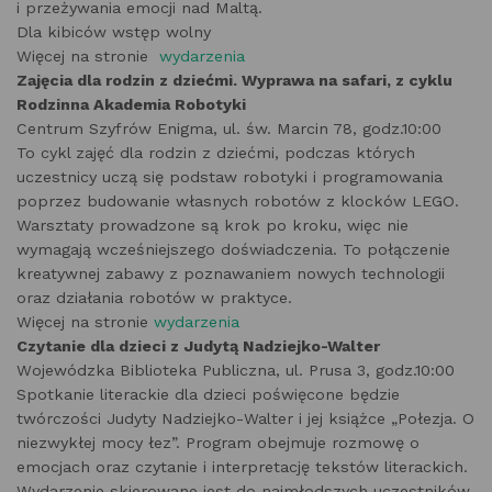
i przeżywania emocji nad Maltą.
Dla kibiców wstęp wolny
Więcej na stronie
wydarzenia
Zajęcia dla rodzin z dziećmi. Wyprawa na safari, z cyklu
Rodzinna Akademia Robotyki
Centrum Szyfrów Enigma, ul. św. Marcin 78, godz.10:00
To cykl zajęć dla rodzin z dziećmi, podczas których
uczestnicy uczą się podstaw robotyki i programowania
poprzez budowanie własnych robotów z klocków LEGO.
Warsztaty prowadzone są krok po kroku, więc nie
wymagają wcześniejszego doświadczenia. To połączenie
kreatywnej zabawy z poznawaniem nowych technologii
oraz działania robotów w praktyce.
Więcej na stronie
wydarzenia
Czytanie dla dzieci z Judytą Nadziejko-Walter
Wojewódzka Biblioteka Publiczna, ul. Prusa 3, godz.10:00
Spotkanie literackie dla dzieci poświęcone będzie
twórczości Judyty Nadziejko-Walter i jej książce „Połezja. O
niezwykłej mocy łez”. Program obejmuje rozmowę o
emocjach oraz czytanie i interpretację tekstów literackich.
Wydarzenie skierowane jest do najmłodszych uczestników.