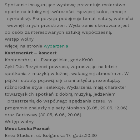
Spotkanie inaugurujące wystawę prezentuje malarstwo
oparte na intuicyjnej twórczości, łączącej kolor, emocje
i symbolikę. Ekspozycja podejmuje temat natury, wolności
i wewnętrznych przestrzeni. Wydarzenie skierowane jest
do osób zainteresowanych sztuką współczesną.
Wstęp wolny
Więcej na stronie
wydarzenia
KontenerArt – koncert
KontenerArt, ul. Ewangelicka, godz.19:00
Cykl DJs Rezydenci powraca, zapraszając na letnie
spotkania z muzyką w luźnej, wakacyjnej atmosferze. W
piątki i soboty pojawią się znani artyści prezentujący
różnorodne style i selekcje. Wydarzenia mają charakter
towarzyskich spotkań z dobrą muzyką, jedzeniem
i przestrzenią do wspólnego spędzania czasu. W
programie znalazły się sety Monixon (8.05, 29.05, 12.06)
oraz Bartovavy (30.05, 6.06, 20.06).
Wstęp wolny
Mecz Lecha Poznań
Enea Stadion, ul. Bułgarska 17, godz.20:30