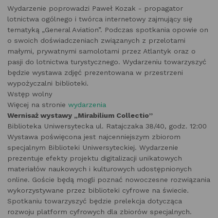
Wydarzenie poprowadzi Paweł Kozak - propagator
lotnictwa ogólnego i twórca internetowy zajmujący się
tematyką „General Aviation”. Podczas spotkania opowie on
o swoich doświadczeniach związanych z przelotami
małymi, prywatnymi samolotami przez Atlantyk oraz o
pasji do lotnictwa turystycznego. Wydarzeniu towarzyszyć
będzie wystawa zdjęć prezentowana w przestrzeni
wypożyczalni biblioteki.
Wstęp wolny
Więcej na stronie
wydarzenia
Wernisaż wystawy „Mirabilium Collectio”
Biblioteka Uniwersytecka ul. Ratajczaka 38/40, godz. 12:00
Wystawa poświęcona jest najcenniejszym zbiorom
specjalnym Biblioteki Uniwersyteckiej. Wydarzenie
prezentuje efekty projektu digitalizacji unikatowych
materiałów naukowych i kulturowych udostępnionych
online. Goście będą mogli poznać nowoczesne rozwiązania
wykorzystywane przez biblioteki cyfrowe na świecie.
Spotkaniu towarzyszyć będzie prelekcja dotycząca
rozwoju platform cyfrowych dla zbiorów specjalnych.