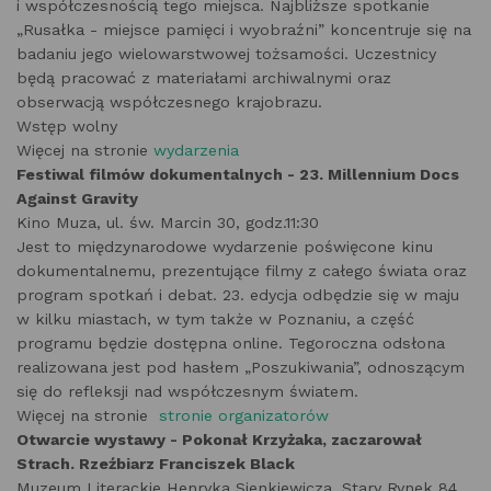
i współczesnością tego miejsca. Najbliższe spotkanie
„Rusałka - miejsce pamięci i wyobraźni” koncentruje się na
badaniu jego wielowarstwowej tożsamości. Uczestnicy
będą pracować z materiałami archiwalnymi oraz
obserwacją współczesnego krajobrazu.
Wstęp wolny
Więcej na stronie
wydarzenia
Festiwal filmów dokumentalnych - 23. Millennium Docs
Against Gravity
Kino Muza, ul. św. Marcin 30, godz.11:30
Jest to międzynarodowe wydarzenie poświęcone kinu
dokumentalnemu, prezentujące filmy z całego świata oraz
program spotkań i debat. 23. edycja odbędzie się w maju
w kilku miastach, w tym także w Poznaniu, a część
programu będzie dostępna online. Tegoroczna odsłona
realizowana jest pod hasłem „Poszukiwania”, odnoszącym
się do refleksji nad współczesnym światem.
Więcej na stronie
stronie organizatorów
Otwarcie wystawy - Pokonał Krzyżaka, zaczarował
Strach. Rzeźbiarz Franciszek Black
Muzeum Literackie Henryka Sienkiewicza, Stary Rynek 84,