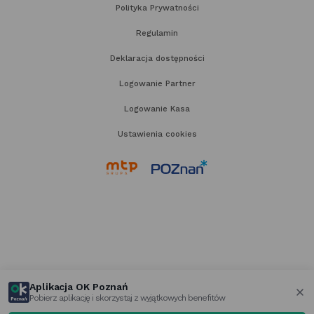
Polityka Prywatności
Regulamin
Deklaracja dostępności
Logowanie Partner
Logowanie Kasa
Ustawienia cookies
link
link
otwiera
otwiera
się
się
w nowej
w nowej
karcie
karcie
Aplikacja OK Poznań
Pobierz aplikację i skorzystaj z wyjątkowych benefitów
za