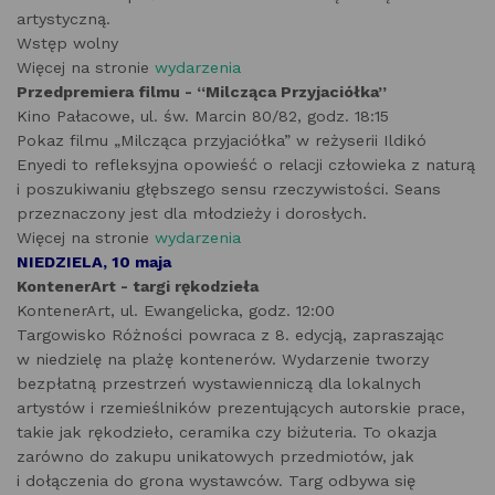
artystyczną.
Wstęp wolny
Więcej na stronie
wydarzenia
Przedpremiera filmu - “Milcząca Przyjaciółka”
Kino Pałacowe, ul. św. Marcin 80/82, godz. 18:15
Pokaz filmu „Milcząca przyjaciółka” w reżyserii Ildikó
Enyedi to refleksyjna opowieść o relacji człowieka z naturą
i poszukiwaniu głębszego sensu rzeczywistości. Seans
przeznaczony jest dla młodzieży i dorosłych.
Więcej na stronie
wydarzenia
NIEDZIELA, 10 maja
KontenerArt - targi rękodzieła
KontenerArt, ul. Ewangelicka, godz. 12:00
Targowisko Różności powraca z 8. edycją, zapraszając
w niedzielę na plażę kontenerów. Wydarzenie tworzy
bezpłatną przestrzeń wystawienniczą dla lokalnych
artystów i rzemieślników prezentujących autorskie prace,
takie jak rękodzieło, ceramika czy biżuteria. To okazja
zarówno do zakupu unikatowych przedmiotów, jak
i dołączenia do grona wystawców. Targ odbywa się