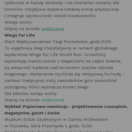
cyklicznie w każdą niedzielę i ma charakter otwarty dla
twórców. Inicjatywa wspiera lokalną scenę artystyczną
i integruje społeczność wokół kreatywności.
Wstęp wolny
Więcej na stronie
wydarzenia
Wings for Life
Start Międzynarodowe Targi Poznańskie, godz.13:00
To wyjątkowy bieg charytatywny w ramach globalnego
wydarzenia Wings for Life World Run. Uczestnicy
wystartują równocześnie z biegaczami na całym świecie,
by wesprzeć badania nad leczeniem urazów rdzenia
kręgowego. Wydarzenie wyróżnia się nietypową formułą -
zamiast tradycyjnej mety zawodników goni samochód
pościgowy, który wyznacza koniec biegu.
Dla kibiców wstęp wolny
Więcej na stronie
wydarzenia
Wykład: Papierowa rewolucja - projektowanie czasopism,
magazynów, gazet i zinów
Muzeum Sztuk Użytkowych w Zamku Królewskim
w Poznaniu, Góra Przemysła 1, godz. 13:00