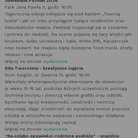
Juwenalia Poznań 2026
Park Jana Pawła II, godz. 16:00
Tegoroczna edycja odbędzie się pod hasłem „Tworzą
ludzie” i jak co roku przyciągnie tysiące studentów oraz
mieszkańców miasta. Festiwal rozpoczął się w czwartek
i potrwa do niedzieli. Na scenie pojawią się tacy artyści jak:
Grubson, Golec uOrkiestra i Zalia, White 2115, Kacperczyk
oraz Hubert. Na miejscu będą dostępne food trucki, strefy
relaksu i inne atrakcje.
Więcej na stronie
wydarzenia
Siła Tworzenia - kreatywne zajęcia
Dom Książki, ul. Gwarna 13, godz: 16:00
Warsztaty arteterapeutyczne skierowane do dziewczyn
w wieku 15-18 lat, podczas których uczestniczki poznają
technikę linorytu i stworzą własne grafiki oraz odbitki.
Spotkanie łączy kreatywność, uważność i twórczą
ekspresję, dając przestrzeń do wyrażania emocji poprzez
sztukę w atmosferze wsparcia i swobodnego działania.
Wstęp wolny (obowiązują zapisy)
Więcej na stronie
wydarzenia
“Na szlaku opowieści-rodzinne podróże" - wspólne