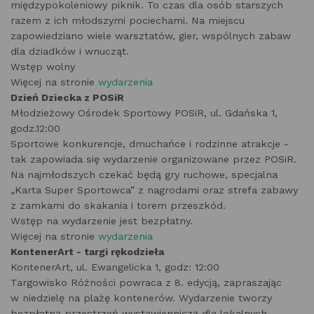
międzypokoleniowy piknik. To czas dla osób starszych
razem z ich młodszymi pociechami. Na miejscu
zapowiedziano wiele warsztatów, gier, wspólnych zabaw
dla dziadków i wnucząt.
Wstęp wolny
Więcej na stronie
wydarzenia
Dzień Dziecka z POSiR
Młodzieżowy Ośrodek Sportowy POSiR, ul. Gdańska 1,
godz.12:00
Sportowe konkurencje, dmuchańce i rodzinne atrakcje -
tak zapowiada się wydarzenie organizowane przez POSiR.
Na najmłodszych czekać będą gry ruchowe, specjalna
„Karta Super Sportowca” z nagrodami oraz strefa zabawy
z zamkami do skakania i torem przeszkód.
Wstęp na wydarzenie jest bezpłatny.
Więcej na stronie
wydarzenia
KontenerArt - targi rękodzieła
KontenerArt, ul. Ewangelicka 1, godz: 12:00
Targowisko Różności powraca z 8. edycją, zapraszając
w niedzielę na plażę kontenerów. Wydarzenie tworzy
bezpłatną przestrzeń wystawienniczą dla lokalnych