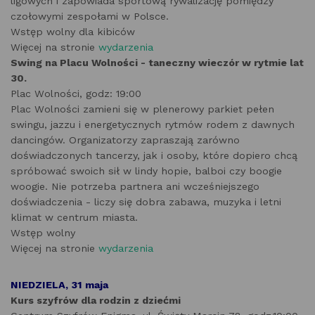
ligowych i zapowiada sportową rywalizację pomiędzy
czołowymi zespołami w Polsce.
Wstęp wolny dla kibiców
Więcej na stronie
wydarzenia
Swing na Placu Wolności - taneczny wieczór w rytmie lat
30.
Plac Wolności, godz: 19:00
Plac Wolności zamieni się w plenerowy parkiet pełen
swingu, jazzu i energetycznych rytmów rodem z dawnych
dancingów. Organizatorzy zapraszają zarówno
doświadczonych tancerzy, jak i osoby, które dopiero chcą
spróbować swoich sił w lindy hopie, balboi czy boogie
woogie. Nie potrzeba partnera ani wcześniejszego
doświadczenia - liczy się dobra zabawa, muzyka i letni
klimat w centrum miasta.
Wstęp wolny
Więcej na stronie
wydarzenia
NIEDZIELA, 31 maja
Kurs szyfrów dla rodzin z dziećmi