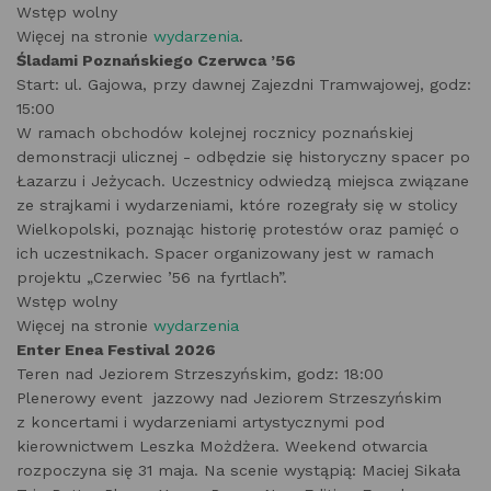
Wstęp wolny
Więcej na stronie
wydarzenia
.
Śladami Poznańskiego Czerwca ’56
Start: ul. Gajowa, przy dawnej Zajezdni Tramwajowej, godz:
15:00
W ramach obchodów kolejnej rocznicy poznańskiej
demonstracji ulicznej - odbędzie się historyczny spacer po
Łazarzu i Jeżycach. Uczestnicy odwiedzą miejsca związane
ze strajkami i wydarzeniami, które rozegrały się w stolicy
Wielkopolski, poznając historię protestów oraz pamięć o
ich uczestnikach. Spacer organizowany jest w ramach
projektu „Czerwiec ’56 na fyrtlach”.
Wstęp wolny
Więcej na stronie
wydarzenia
Enter Enea Festival 2026
Teren nad Jeziorem Strzeszyńskim, godz: 18:00
Plenerowy event jazzowy nad Jeziorem Strzeszyńskim
z koncertami i wydarzeniami artystycznymi pod
kierownictwem Leszka Możdżera. Weekend otwarcia
rozpoczyna się 31 maja. Na scenie wystąpią: Maciej Sikała