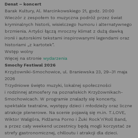
Denat – koncert
Barak Kultury, Al. Marcinkowskiego 21, godz. 20:00
Wieczór z zespołem to muzyczna podróż przez świat
kryminalnych historii, wisielczego humoru i alternatywnego
brzmienia. Artyści łączą mroczny klimat z dużą dawką
ironii i autorskimi tekstami inspirowanymi legendami oraz
historiami „z kartotek”.
Wstęp wolny
Więcej na stronie
wydarzenia
Smochy Festiwal 2026
Krzyżowniki-Smochowice, ul. Braniewska 23, 29–31 maja
2026
Trzydniowe święto muzyki, lokalnej społeczności
i rodzinnej atmosfery na poznańskich Krzyżownikach-
Smochowicach. W programie znalazły się koncerty,
spektakle teatralne, występy dzieci i młodzieży oraz liczne
atrakcje plenerowe. Na scenie pojawią się m.in. T.LOVE,
Wiktor Waligóra, Pidżama Porno i Żuki Rock’n’Roll Band,
a przez cały weekend uczestnicy będą mogli korzystać ze
strefy gastronomicznej, chilloutu i atrakcji dla dzieci.