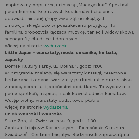
inspirowany popularną animacją „Madagaskar”. Spektakl
pełen humoru, kolorowych kostiumów i piosenek
opowiada historię grupy zwierząt uciekających
z nowojorskiego zoo w poszukiwaniu przygody. To
familijna propozycja łącząca muzykę, taniec i widowiskową
scenografię dla dzieci i dorosłych.
Więcej na stronie
wydarzenia
Little Japan - warsztaty, moda, ceramika, herbata,
zapachy
Domek Kultury Farby, ul. Dolina 1, godz: 11:00
W programie znalazły się warsztaty kintsugi, ceremonie
herbaciane, ikebana, warsztaty perfumiarskie oraz stoiska
z modą, ceramiką i japońskimi dodatkami. To wydarzenie
pełne spotkań, inspiracji i dalekowschodnich klimatów.
Wstęp wolny, warsztaty dodatkowo płatne
Więcej na stronie
wydarzenia
Dzień Wnuczki i Wnuczka
Stare Zoo, ul. Zwierzyniecka 9, godz. 11:30
Centrum Inicjatyw Senioralnych i Poznańskie Centrum
Świadczeń- Centrum Inicjatyw Rodzinnych zapraszają na