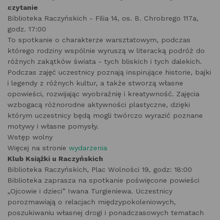
czytanie
Biblioteka Raczyńskich - Filia 14, os. B. Chrobrego 117a,
godz. 17:00
To spotkanie o charakterze warsztatowym, podczas
którego rodziny wspólnie wyruszą w literacką podróż do
różnych zakątków świata - tych bliskich i tych dalekich.
Podczas zajęć uczestnicy poznają inspirujące historie, bajki
i legendy z różnych kultur, a także stworzą własne
opowieści, rozwijając wyobraźnię i kreatywność. Zajęcia
wzbogacą różnorodne aktywności plastyczne, dzięki
którym uczestnicy będą mogli twórczo wyrazić poznane
motywy i własne pomysły.
Wstęp wolny
Więcej na stronie
wydarzenia
Klub Książki u Raczyńskich
Biblioteka Raczyńskich, Plac Wolności 19, godz: 18:00
Biblioteka zaprasza na spotkanie poświęcone powieści
„Ojcowie i dzieci” Iwana Turgieniewa. Uczestnicy
porozmawiają o relacjach międzypokoleniowych,
poszukiwaniu własnej drogi i ponadczasowych tematach