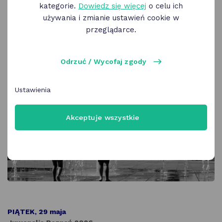
kategorie.
Dowiedz się więcej
o celu ich
przygotowanych na
Weekend zniżek
używania i zmianie ustawień cookie w
rodzinnych
- szczegóły w zakładce
przeglądarce.
"Wydarzenia"
tutaj
Odrzuć / Wycofaj zgody
Ustawienia
Akceptuje wszystkie
PIĄTEK, 29 maja