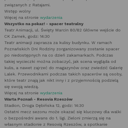
związanych z Ratajami.
Wstęp wolny
Więcej na stronie
wydarzenia
Wszystko na pokaz! - spacer teatralny
Teatr Animacji, ul. Święty Marcin 80/82 Główne wejście do
CK Zamek, godz: 14:30
Teatr animacji zaprasza za kulisy budynku. W ramach
Poznańskich Dni Rodziny zorganizowany zostanie spacer
po niedostępnych na co dzień zakamarkach. Podczas
takiej wycieczki można zobaczyć, jak scena wygląda od
kulis, a nawet zajrzeć do magazynów oraz zwiedzić Galerię
Lalek. Przewodnikami podczas takich spacerów są osoby,
które teatr znają jak nikt inny i z przyjemnością podzielą
się swoją wiedzą.
Więcej na stronie
wydarzenia
Warta Poznań - Resovia Rzeszów
Stadion, Droga Dębińska 12, godz: 14:30
Ostatni mecz sezonu może okazać się kluczowy dla walki
o bezpośredni awans do 1. ligi. Zieloni zmierzą się na
własnym stadionie z Resovią Rzeszów, a spotkanie