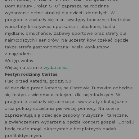
Dom Kultury „Polan STO” zaprasza na rodzinne
wydarzenie pełne atrakcji dla dzieci i dorosłych. W
programie znalazły się m.in. występy taneczne i teatralne,
warsztaty kreatywne, spotkania z alpakami, bańki
mydlane, dmuchańce, zabawy sportowe oraz strefy dla
najmłodszych i seniorów. Na uczestników czekać będzie
także strefa gastronomiczna i wiele konkursów
z nagrodami.
Wstęp wolny
Więcej na stronie
wydarzenia
Festyn rodzinny Caritas
Plac przed Katedrą, godz.15:00
W niedzielę przed katedrą na Ostrowie Tumskim odbędzie
się festyn z wieloma atrakcjami dla najmłodszych. W
programie znalazły się animacje i warsztaty ekologiczne
oraz pokazy udzielania pierwszej pomocy. Na scenie
zaprezentują się dziecięce zespoły muzyczne i taneczne,
a zwieńczeniem wydarzenia będzie koncert gospel. Dorośli
będą także mogli skorzystać z bezpłatnych badań
profilaktycznych.