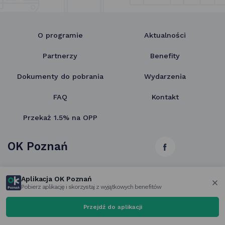
O programie
Aktualności
Partnerzy
Benefity
Dokumenty do pobrania
Wydarzenia
FAQ
Kontakt
Przekaż 1.5% na OPP
OK Poznań
link
otwiera
Zaloguj się
Aplikacja OK Poznań
się
Pobierz aplikację i skorzystaj z wyjątkowych benefitów
za
w nowej
Zamów newsletter
Przejdź do aplikacji
karcie