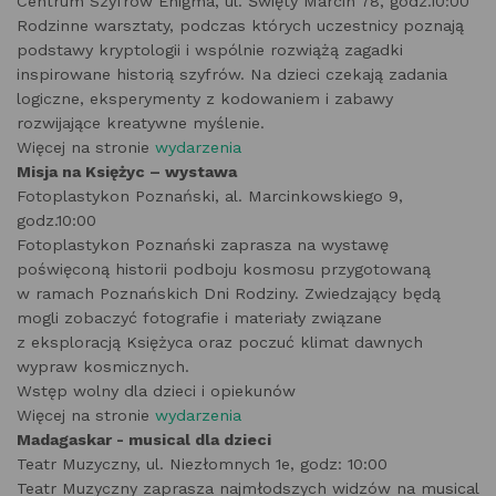
Centrum Szyfrów Enigma, ul. Święty Marcin 78, godz.10:00
Rodzinne warsztaty, podczas których uczestnicy poznają
podstawy kryptologii i wspólnie rozwiążą zagadki
inspirowane historią szyfrów. Na dzieci czekają zadania
logiczne, eksperymenty z kodowaniem i zabawy
rozwijające kreatywne myślenie.
Więcej na stronie
wydarzenia
Misja na Księżyc – wystawa
Fotoplastykon Poznański, al. Marcinkowskiego 9,
godz.10:00
Fotoplastykon Poznański zaprasza na wystawę
poświęconą historii podboju kosmosu przygotowaną
w ramach Poznańskich Dni Rodziny. Zwiedzający będą
mogli zobaczyć fotografie i materiały związane
z eksploracją Księżyca oraz poczuć klimat dawnych
wypraw kosmicznych.
Wstęp wolny dla dzieci i opiekunów
Więcej na stronie
wydarzenia
Madagaskar - musical dla dzieci
Teatr Muzyczny, ul. Niezłomnych 1e, godz: 10:00
Teatr Muzyczny zaprasza najmłodszych widzów na musical