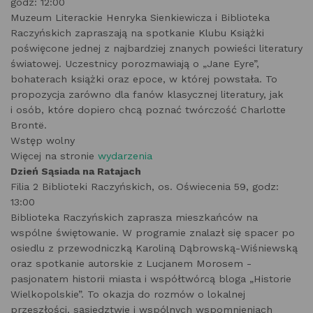
godz: 12:00
Muzeum Literackie Henryka Sienkiewicza i Biblioteka
Raczyńskich zapraszają na spotkanie Klubu Książki
poświęcone jednej z najbardziej znanych powieści literatury
światowej. Uczestnicy porozmawiają o „Jane Eyre”,
bohaterach książki oraz epoce, w której powstała. To
propozycja zarówno dla fanów klasycznej literatury, jak
i osób, które dopiero chcą poznać twórczość Charlotte
Brontë.
Wstęp wolny
Więcej na stronie
wydarzenia
Dzień Sąsiada na Ratajach
Filia 2 Biblioteki Raczyńskich, os. Oświecenia 59, godz:
13:00
Biblioteka Raczyńskich zaprasza mieszkańców na
wspólne świętowanie. W programie znalazł się spacer po
osiedlu z przewodniczką Karoliną Dąbrowską-Wiśniewską
oraz spotkanie autorskie z Lucjanem Morosem -
pasjonatem historii miasta i współtwórcą bloga „Historie
Wielkopolskie”. To okazja do rozmów o lokalnej
przeszłości, sąsiedztwie i wspólnych wspomnieniach