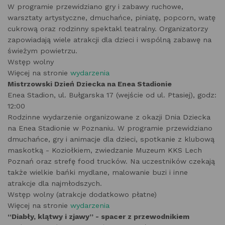
W programie przewidziano gry i zabawy ruchowe,
warsztaty artystyczne, dmuchańce, piniatę, popcorn, watę
cukrową oraz rodzinny spektakl teatralny. Organizatorzy
zapowiadają wiele atrakcji dla dzieci i wspólną zabawę na
świeżym powietrzu.
Wstęp wolny
Więcej na stronie
wydarzenia
Mistrzowski Dzień Dziecka na Enea Stadionie
Enea Stadion, ul. Bułgarska 17 (wejście od ul. Ptasiej), godz:
12:00
Rodzinne wydarzenie organizowane z okazji Dnia Dziecka
na Enea Stadionie w Poznaniu. W programie przewidziano
dmuchańce, gry i animacje dla dzieci, spotkanie z klubową
maskotką - Koziołkiem, zwiedzanie Muzeum KKS Lech
Poznań oraz strefę food trucków. Na uczestników czekają
także wielkie bańki mydlane, malowanie buzi i inne
atrakcje dla najmłodszych.
Wstęp wolny (atrakcje dodatkowo płatne)
Więcej na stronie
wydarzenia
“Diabły, klątwy i zjawy” - spacer z przewodnikiem