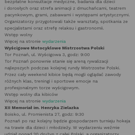
bezpłatne konsultacje medyczne, badania dla dzieci
i dorosłych oraz strefa animacji z dmuchańcami, teatrem
pacynkowym, grami, zabawami i występami artystycznymi.
Organizatorzy przygotowali także warsztaty, spotkania ze
specjalistami oraz strefę relaksu i gastronomii.
Wstęp wolny
Więcej na stronie
wydarzenia
Wyścigowe Motocyklowe Mistrzostwa Polski
Tor Poznań, ul. Wyścigowa 3, godz: 9:00
Tor Poznań ponownie stanie się areną rywalizacji
najlepszych podczas kolejnej rundy Mistrzostw Polski.
Przez cały weekend kibice będą mogli oglądać zawody
różnych klas, treningi i sportowe emocje na
profesjonalnym torze wyścigowym.
Wstęp wolny dla kibiców
Więcej na stronie
wydarzenia
XII Memoriał im. Henryka Zielazka
Boisko, ul. Promienista 27, godz: 9:30
Poznań po raz kolejny będzie gospodarzem turnieju hokeja
na trawie dla dzieci i młodzieży. W wydarzeniu weźmie
udział ponad 20 drużyn z całej Polski, a organizatorzy