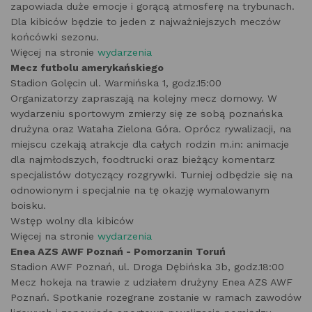
zapowiada duże emocje i gorącą atmosferę na trybunach.
Dla kibiców będzie to jeden z najważniejszych meczów
końcówki sezonu.
Więcej na stronie
wydarzenia
Mecz futbolu amerykańskiego
Stadion Golęcin ul. Warmińska 1, godz.15:00
Organizatorzy zapraszają na kolejny mecz domowy. W
wydarzeniu sportowym zmierzy się ze sobą poznańska
drużyna oraz Wataha Zielona Góra. Oprócz rywalizacji, na
miejscu czekają atrakcje dla całych rodzin m.in: animacje
dla najmłodszych, foodtrucki oraz bieżący komentarz
specjalistów dotyczący rozgrywki. Turniej odbędzie się na
odnowionym i specjalnie na tę okazję wymalowanym
boisku.
Wstęp wolny dla kibiców
Więcej na stronie
wydarzenia
Enea AZS AWF Poznań - Pomorzanin Toruń
Stadion AWF Poznań, ul. Droga Dębińska 3b, godz.18:00
Mecz hokeja na trawie z udziałem drużyny Enea AZS AWF
Poznań. Spotkanie rozegrane zostanie w ramach zawodów