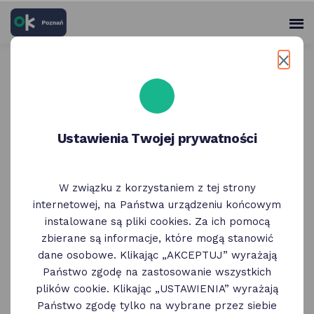
skróty
Panel
po
me
użytko
głównych
elementach
Wróć do poprzedniej strony
serwisu
Weekend w Poznaniu 29 - 31
maja
Ustawienia Twojej prywatności
30 Maja
W związku z korzystaniem z tej strony
internetowej, na Państwa urządzeniu końcowym
Weekend w Poznaniu: ciekawe wydarzenia
instalowane są pliki cookies. Za ich pomocą
i wystawy, koncerty, spacery, spotkania
zbierane są informacje, które mogą stanowić
i dyskusje. Poniżej, kilka pod/odpowiedzi na
dane osobowe. Klikając „AKCEPTUJ” wyrażają
pytanie "co robić w weekend w Poznaniu".
Państwo zgodę na zastosowanie wszystkich
Szczególnie rekomendujemy skorzystanie
plików cookie. Klikając „USTAWIENIA” wyrażają
z ofert Partnerów Programu OK Poznań,
Państwo zgodę tylko na wybrane przez siebie