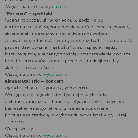
Więcej na stronie
wydarzenia
“For men” – spektakl
“Scena robocza”, ul. Wroniecka 6, godz: 19:00
Performance poświęcony będzie współczesnej męskości,
cielesności i społecznym oczekiwaniom wobec
„prawdziwego faceta”. Twórcy poprzez teatr i ruch pokażą
proces „trenowania męskości” oraz napięcie między
kulturową rolą a autentycznością. Przedstawienie porusza
temat stereotypów, presji społecznej i relacji między
ciałem a tożsamością.
Więcej na stronie
wydarzenia
Kinga Rataj Trio – koncert
Ogród Szeląg, ul. Ugory 97, godz: 20:00
Występ pełen będzie klimatycznej muzyki fado
z elementami jazzu i flamenco. Będzie można usłyszeć
kameralne, emocjonalne brzmienia inspirowane
portugalską tradycją w wykonaniu wokalistki Kingi Rataj
i zespołu.
Wstęp wolny
Więcej na stronie
wydarzenia