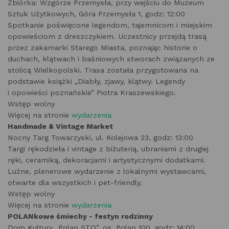
Zbiórka: Wzgórze Przemysła, przy wejściu do Muzeum
Sztuk Użytkowych, Góra Przemysła 1, godz: 12:00
Spotkanie poświęcone legendom, tajemnicom i miejskim
opowieściom z dreszczykiem. Uczestnicy przejdą trasą
przez zakamarki Starego Miasta, poznając historie o
duchach, klątwach i baśniowych stworach związanych ze
stolicą Wielkopolski. Trasa została przygotowana na
podstawie książki „Diabły, zjawy, klątwy. Legendy
i opowieści poznańskie” Piotra Kraszewskiego.
Wstęp wolny
Więcej na stronie
wydarzenia
Handmade & Vintage Market
Nocny Targ Towarzyski, ul. Kolejowa 23, godz: 13:00
Targi rękodzieła i vintage z biżuterią, ubraniami z drugiej
ręki, ceramiką, dekoracjami i artystycznymi dodatkami.
Luźne, plenerowe wydarzenie z lokalnymi wystawcami,
otwarte dla wszystkich i pet-friendly.
Wstęp wolny
Więcej na stronie
wydarzenia
POLANkowe śmiechy - festyn rodzinny
Dom Kultury „Polan STO”, os. Polan 100, godz: 14:00