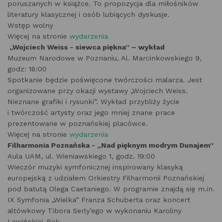
poruszanych w książce. To propozycja dla miłośników
literatury klasycznej i osób lubiących dyskusje.
Wstęp wolny
Więcej na stronie
wydarzenia
„Wojciech Weiss - siewca piękna” – wykład
Muzeum Narodowe w Poznaniu, Al. Marcinkowskiego 9,
godz: 18:00
Spotkanie będzie poświęcone twórczości malarza. Jest
organizowane przy okazji wystawy „Wojciech Weiss.
Nieznane grafiki i rysunki”. Wykład przybliży życie
i twórczość artysty oraz jego mniej znane prace
prezentowane w poznańskiej placówce.
Więcej na stronie
wydarzenia
Filharmonia Poznańska - „Nad pięknym modrym Dunajem”
Aula UAM, ul. Wieniawskiego 1, godz. 19:00
Wieczór muzyki symfonicznej inspirowany klasyką
europejską z udziałem Orkiestry Filharmonii Poznańskiej
pod batutą Olega Caetaniego. W programie znajdą się m.in.
IX Symfonia „Wielka” Franza Schuberta oraz koncert
altówkowy Tibora Serly’ego w wykonaniu Karoliny
Lewińskiej-Bąk.