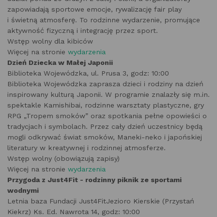
zapowiadają sportowe emocje, rywalizację fair play
i świetną atmosferę. To rodzinne wydarzenie, promujące
aktywność fizyczną i integrację przez sport.
Wstęp wolny dla kibiców
Więcej na stronie
wydarzenia
Dzień Dziecka w Małej Japonii
Biblioteka Wojewódzka, ul. Prusa 3, godz: 10:00
Biblioteka Wojewódzka zaprasza dzieci i rodziny na dzień
inspirowany kulturą Japonii. W programie znalazły się m.in.
spektakle Kamishibai, rodzinne warsztaty plastyczne, gry
RPG „Tropem smoków” oraz spotkania pełne opowieści o
tradycjach i symbolach. Przez cały dzień uczestnicy będą
mogli odkrywać świat smoków, Maneki-neko i japońskiej
literatury w kreatywnej i rodzinnej atmosferze.
Wstęp wolny (obowiązują zapisy)
Więcej na stronie
wydarzenia
Przygoda z Just4Fit - rodzinny piknik ze sportami
wodnymi
Letnia baza Fundacji Just4FitJezioro Kierskie (Przystań
Kiekrz) Ks. Ed. Nawrota 14, godz: 10:00