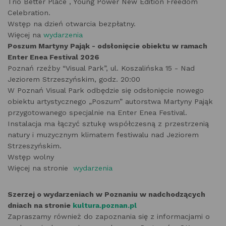
Trio Better Place , Young Power New Edition Freedom
Celebration.
Wstęp na dzień otwarcia bezpłatny.
Więcej na
wydarzenia
Poszum Martyny Pająk - odsłonięcie obiektu w ramach
Enter Enea Festival 2026
Poznań rzeźby “Visual Park”, ul. Koszalińska 15 - Nad
Jeziorem Strzeszyńskim, godz. 20:00
W Poznań Visual Park odbędzie się odsłonięcie nowego
obiektu artystycznego „Poszum” autorstwa Martyny Pająk
przygotowanego specjalnie na Enter Enea Festival.
Instalacja ma łączyć sztukę współczesną z przestrzenią
natury i muzycznym klimatem festiwalu nad Jeziorem
Strzeszyńskim.
Wstęp wolny
Więcej na stronie
wydarzenia
Szerzej o wydarzeniach w Poznaniu w nadchodzących
dniach na stronie
kultura.poznan.pl
Zapraszamy również do zapoznania się z informacjami o