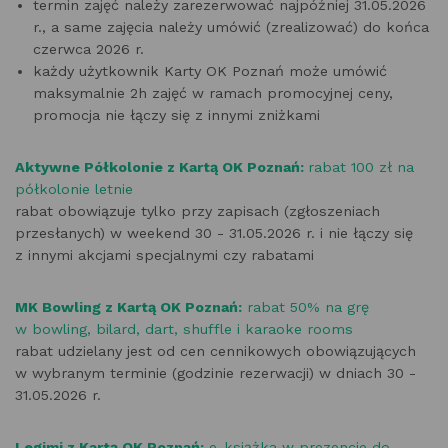
termin zajęć należy zarezerwować najpóźniej 31.05.2026
r., a same zajęcia należy umówić (zrealizować) do końca
czerwca 2026 r.
każdy użytkownik Karty OK Poznań może umówić
maksymalnie 2h zajęć w ramach promocyjnej ceny,
promocja nie łączy się z innymi zniżkami
Aktywne Półkolonie z Kartą OK Poznań:
rabat 100 zł na
półkolonie letnie
rabat obowiązuje tylko przy zapisach (zgłoszeniach
przesłanych) w weekend 30 - 31.05.2026 r. i nie łączy się
z innymi akcjami specjalnymi czy rabatami
MK Bowling z Kartą OK Poznań:
rabat 50% na grę
w bowling, bilard, dart, shuffle i karaoke rooms
rabat udzielany jest od cen cennikowych obowiązujących
w wybranym terminie (godzinie rezerwacji) w dniach 30 -
31.05.2026 r.
Legimi z Kartą OK Poznań:
e-książka w prezencie do