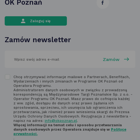
OK Poznań
link
otwiera
Zaloguj się
się
w nowej
Zamów newsletter
karcie
wpisz
swój
adres
email
w polu
Zapoznaj
Chcę otrzymywać informacje mailowe o Partnerach, Benefitach,
poniżej
Wydarzeniach i innych zmianach w Programie OK Poznań od
się
Operatora Programu.
Administratorem danych osobowych w związku z prowadzoną
z regulaminem
korespondencją są Międzynarodowe Targi Poznańskie Sp. z o.o. -
Operator Programu OK Poznań. Masz prawo do cofnięcia każdej
newsletter'a
z ww. zgód, dostępu do danych oraz prawo żądania ich
sprostowania, sprzeciwu, ich usunięcia lub ograniczenia ich
przetwarzania, jak również prawo wniesienia skargi do Prezesa
Urzędu Ochrony Danych Osobowych. Rezygnacja z newslettera -
napisz na adres:
info@okpoznan.pl
.
Więcej informacji na temat celu i sposobu przetwarzania
danych osobowych przez Operatora znajduje się w
Polityce
prywatności.
.