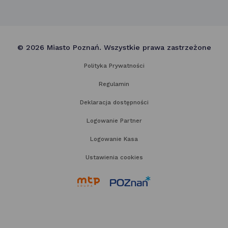
© 2026 Miasto Poznań. Wszystkie prawa zastrzeżone
Polityka Prywatności
Regulamin
Deklaracja dostępności
Logowanie Partner
Logowanie Kasa
Ustawienia cookies
link
link
otwiera
otwiera
się
się
w nowej
w nowej