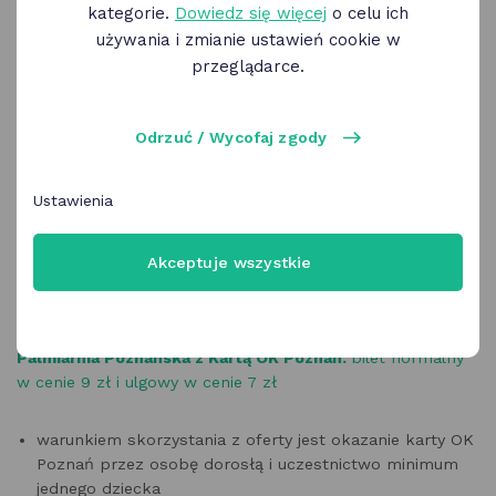
kategorie.
Dowiedz się więcej
o celu ich
używania i zmianie ustawień cookie w
przeglądarce.
Odrzuć / Wycofaj zgody
Ustawienia
Akceptuje wszystkie
Palmiarnia Poznańska z Kartą OK Poznań:
bilet normalny
w cenie 9 zł i ulgowy w cenie 7 zł
warunkiem skorzystania z oferty jest okazanie karty OK
Poznań przez osobę dorosłą i uczestnictwo minimum
jednego dziecka