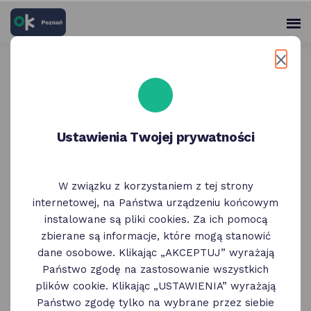
skróty
Panel
po
me
użytko
głównych
elementach
Wróć do poprzedniej strony
serwisu
Weekend zniżek rodzinnych
z OK Poznań 30 - 31 maja
Ustawienia Twojej prywatności
29 Maja
W związku z korzystaniem z tej strony
internetowej, na Państwa urządzeniu końcowym
W ramach Poznańskich Dni Rodziny, w dniach
instalowane są pliki cookies. Za ich pomocą
30 - 31 maja zaplanowany jest
Weekend
zbierane są informacje, które mogą stanowić
Zniżek z OK Poznań
: na te dni Partnerzy
dane osobowe. Klikając „AKCEPTUJ” wyrażają
Programu przygotowali specjalne oferty dla
Państwo zgodę na zastosowanie wszystkich
użytkowników Karty OK Poznań.
plików cookie. Klikając „USTAWIENIA” wyrażają
Państwo zgodę tylko na wybrane przez siebie