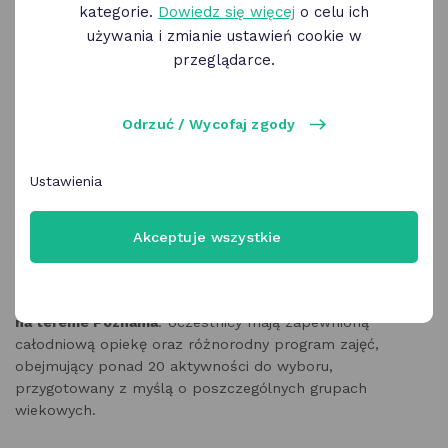
kategorie.
Dowiedz się więcej
o celu ich
używania i zmianie ustawień cookie w
przeglądarce.
Odrzuć / Wycofaj zgody
AktywnePolkolonie.pl to organizator półkolonii
sportowo-edukacyjnych dla dziec
i, realizowanych
Ustawienia
w Poznaniu podczas ferii zimowych i wakacji letnich.
Oferta skierowana jest do rodzin poszukujących
bezpiecznej i dobrze zorganizowanej formy wypoczynku
Akceptuje wszystkie
dla dzieci, łączącej aktywność fizyczną, rozwój społeczny
oraz kreatywne spędzanie czasu.
Półkolonie organizowane są
dla dzieci w wieku 6–14 lat
na terenie Poznania
. Uczestnicy mają zapewnioną
całodniową opiekę oraz różnorodny program zajęć,
obejmujący ponad 20 aktywności do wyboru,
przygotowany z myślą o poszczególnych grupach
wiekowych.