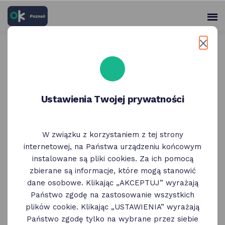
skróty
Panel
po
me
użytko
głównych
elementach
Wróć do poprzedniej strony
serwisu
AktywnePolkolonie.pl
Ustawienia Twojej prywatności
półkolonie letnie i zimowe
w Poznaniu
W związku z korzystaniem z tej strony
internetowej, na Państwa urządzeniu końcowym
instalowane są pliki cookies. Za ich pomocą
zbierane są informacje, które mogą stanowić
dane osobowe. Klikając „AKCEPTUJ” wyrażają
Państwo zgodę na zastosowanie wszystkich
plików cookie. Klikając „USTAWIENIA” wyrażają
Państwo zgodę tylko na wybrane przez siebie