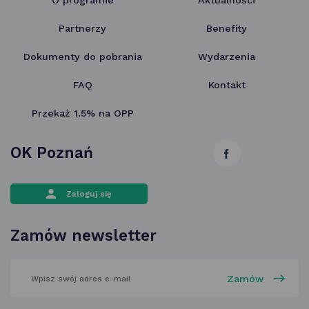
O programie
Aktualności
Partnerzy
Benefity
Dokumenty do pobrania
Wydarzenia
FAQ
Kontakt
Przekaż 1.5% na OPP
OK Poznań
link
otwiera
Zaloguj się
się
w nowej
Zamów newsletter
karcie
wpisz
swój
adres
email
w polu