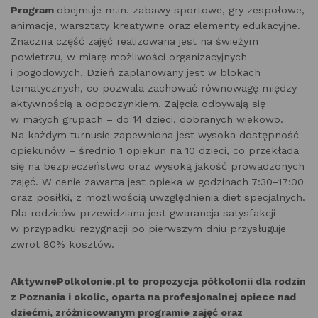
Program
obejmuje m.in. zabawy sportowe, gry zespołowe,
animacje, warsztaty kreatywne oraz elementy edukacyjne.
Znaczna część zajęć realizowana jest na świeżym
powietrzu, w miarę możliwości organizacyjnych
i pogodowych. Dzień zaplanowany jest w blokach
tematycznych, co pozwala zachować równowagę między
aktywnością a odpoczynkiem. Zajęcia odbywają się
w małych grupach – do 14 dzieci, dobranych wiekowo.
Na każdym turnusie zapewniona jest wysoka dostępność
opiekunów – średnio 1 opiekun na 10 dzieci, co przekłada
się na bezpieczeństwo oraz wysoką jakość prowadzonych
zajęć. W cenie zawarta jest opieka w godzinach 7:30–17:00
oraz posiłki, z możliwością uwzględnienia diet specjalnych.
Dla rodziców przewidziana jest gwarancja satysfakcji –
w przypadku rezygnacji po pierwszym dniu przysługuje
zwrot 80% kosztów.
AktywnePolkolonie.pl to propozycja półkolonii dla rodzin
z Poznania i okolic, oparta na profesjonalnej opiece nad
dziećmi, zróżnicowanym programie zajęć oraz