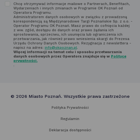
Zapoznaj
Chcę otrzymywać informacje mailowe o Partnerach, Benefitach,
poniżej
Wydarzeniach i innych zmianach w Programie OK Poznań od
się
Operatora Programu.
Administratorem danych osobowych w związku z prowadzoną
z regulaminem
korespondencją są Międzynarodowe Targi Poznańskie Sp. z o.o. -
Operator Programu OK Poznań. Masz prawo do cofnięcia każdej
newsletter'a
z ww. zgód, dostępu do danych oraz prawo żądania ich
sprostowania, sprzeciwu, ich usunięcia lub ograniczenia ich
przetwarzania, jak również prawo wniesienia skargi do Prezesa
Urzędu Ochrony Danych Osobowych. Rezygnacja z newslettera -
napisz na adres:
info@okpoznan.pl
.
Więcej informacji na temat celu i sposobu przetwarzania
danych osobowych przez Operatora znajduje się w
Polityce
prywatności.
.
© 2026 Miasto Poznań. Wszystkie prawa zastrzeżone
Polityka Prywatności
Regulamin
Deklaracja dostępności