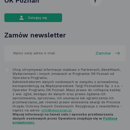
OK Poznań
otwiera
Zaloguj się
się
w nowej
Zamów newsletter
karcie
wpisz
swój
adres
email
w polu
Zapoznaj
Chcę otrzymywać informacje mailowe o Partnerach, Benefitach,
poniżej
Wydarzeniach i innych zmianach w Programie OK Poznań od
się
Operatora Programu.
Administratorem danych osobowych w związku z prowadzoną
z regulaminem
korespondencją są Międzynarodowe Targi Poznańskie Sp. z o.o. -
Operator Programu OK Poznań. Masz prawo do cofnięcia każdej
newsletter'a
z ww. zgód, dostępu do danych oraz prawo żądania ich
sprostowania, sprzeciwu, ich usunięcia lub ograniczenia ich
przetwarzania, jak również prawo wniesienia skargi do Prezesa
Urzędu Ochrony Danych Osobowych. Rezygnacja z newslettera -
napisz na adres:
info@okpoznan.pl
.
Więcej informacji na temat celu i sposobu przetwarzania
danych osobowych przez Operatora znajduje się w
Polityce
prywatności.
.