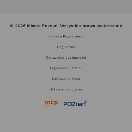
© 2026 Miasto Poznań. Wszystkie prawa zastrzeżone
Polityka Prywatności
Regulamin
Deklaracja dostępności
Logowanie Partner
Logowanie Kasa
Ustawienia cookies
link
link
otwiera
otwiera
się
się
w nowej
w nowej