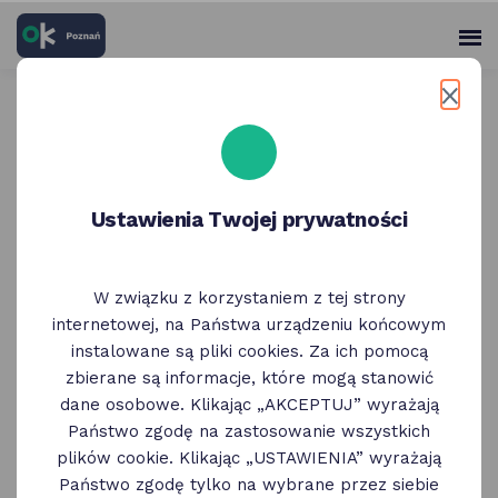
skróty
Panel
po
me
użytko
głównych
elementach
Wróć do poprzedniej strony
serwisu
Zarząd Transportu Miejskiego
Ustawienia Twojej prywatności
W związku z korzystaniem z tej strony
internetowej, na Państwa urządzeniu końcowym
instalowane są pliki cookies. Za ich pomocą
zbierane są informacje, które mogą stanowić
dane osobowe. Klikając „AKCEPTUJ” wyrażają
Państwo zgodę na zastosowanie wszystkich
plików cookie. Klikając „USTAWIENIA” wyrażają
Państwo zgodę tylko na wybrane przez siebie