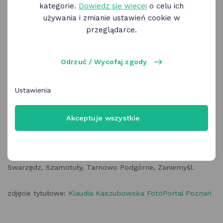
kategorie.
Dowiedz się więcej
o celu ich
używania i zmianie ustawień cookie w
przeglądarce.
Warto mieszkać i płacić podatek PIT na rzecz Poznania
lub jednej z 19 gmin objętych porozumieniem
Odrzuć / Wycofaj zgody
transportowym* – można wówczas korzystać z Biletu
Metropolitalnego, jednego z najbardziej popularnych
biletów okresowych dla mieszkańców często
Ustawienia
korzystających z komunikacji zbiorowej.
Akceptuje wszystkie
*Gminy objęte porozumieniem transportowym to: Poznań,
Czerwonak, Dopiewo, Duszniki, Kaźmierz, Kleszczewo,
Komorniki, Kostrzyn, Kórnik, Luboń, Mosina, Murowana
Goślina, Pobiedziska, Puszczykowo, Rokietnica, Suchy Las,
Swarzędz, Szamotuły, Tarnowo Podgórne, Zaniemyśl.
zdjęcie tytułowe:
Klaudia Kaszubowska FotoPortal Poznań