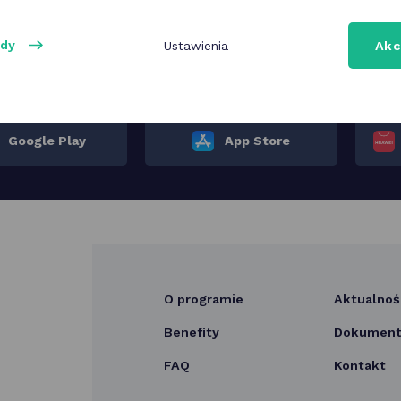
ody
Ustawienia
Akc
K Poznań możesz mieć w zasięgu ręki! Wystarczy pobrać aplika
 proste, a z benefitów możesz korzystać w dowolnym momen
Google Play
App Store
O programie
Aktualnoś
Benefity
Dokumenty
FAQ
Kontakt