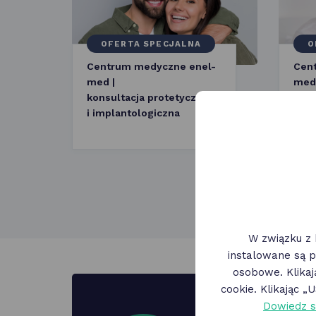
OFERTA SPECJALNA
O
Centrum medyczne enel-
Cen
med |
med 
konsultacja protetyczna
stom
i implantologiczna
dzie
W związku z 
instalowane są p
osobowe. Klika
cookie. Klikając 
Pob
Dowiedz s