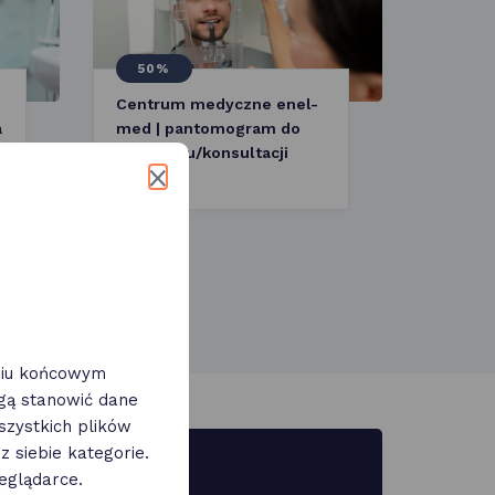
50%
Centrum medyczne enel-
a
med | pantomogram do
przeglądu/konsultacji
eniu końcowym
ogą stanowić dane
zystkich plików
 siebie kategorie.
eglądarce.