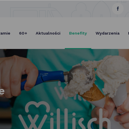
link
Select Lang
otwie
się
ramie
60+
Aktualności
Benefity
Wydarzenia
w now
karcie
e