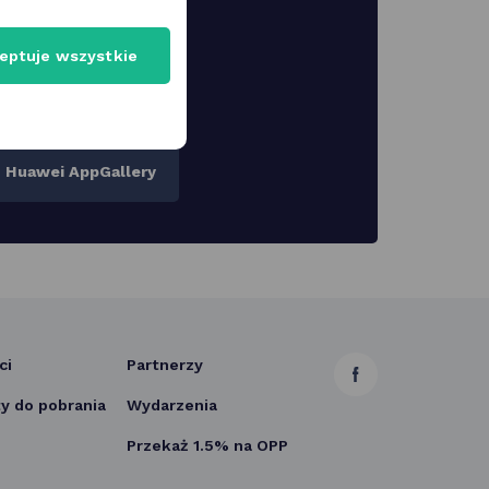
eptuje wszystkie
cję na telefon! To
cie!
Huawei AppGallery
ci
Partnerzy
link
 do pobrania
Wydarzenia
otwiera
Przekaż 1.5% na OPP
się