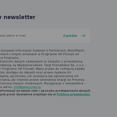
w nowej
karcie
 newsletter
aj
rzymywać informacje mailowe o Partnerach, Benefitach,
niach i innych zmianach w Programie OK Poznań od
ra Programu.
laminem
tratorem danych osobowych w związku z prowadzoną
ndencją są Międzynarodowe Targi Poznańskie Sp. z o.o. -
ter'a
r Programu OK Poznań. Masz prawo do cofnięcia każdej
gód, dostępu do danych oraz prawo żądania ich
ania, sprzeciwu, ich usunięcia lub ograniczenia ich
rzania, jak również prawo wniesienia skargi do Prezesa
Ochrony Danych Osobowych. Rezygnacja z newslettera -
na adres:
info@okpoznan.pl
.
informacji na temat celu i sposobu przetwarzania danych
ch przez Operatora znajduje się w
Polityce prywatności.