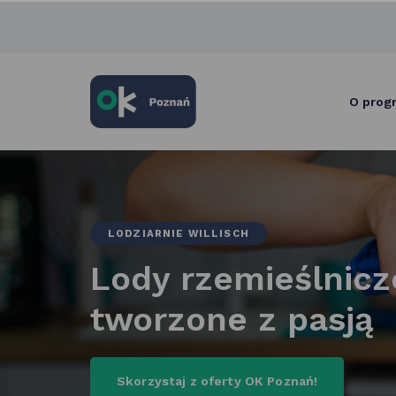
skróty
po
głównych
elementach
serwisu
O prog
LODZIARNIE WILLISCH
Lody rzemieślnicz
tworzone z pasją
szczegóły
Skorzystaj z oferty OK Poznań!