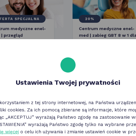
FERTA SPECJALNA
20%
trum medyczne enel-
Centrum medyczne enel-
| przegląd
med | zabieg GBT 8 w 1 dl
atologiczny dla
dzieci i dorosłych
ci i dorosłych
Ustawienia Twojej prywatności
strona
1
numer
korzystaniem z tej strony internetowej, na Państwa urządz
liki cookies. Za ich pomocą zbierane są informacje, które m
jąc „AKCEPTUJ” wyrażają Państwo zgodę na zastosowanie ws
„USTAWIENIA” wyrażają Państwo zgodę tylko na wybrane przez
ierz aplikację mobilną
ię więcej
o celu ich używania i zmianie ustawień cookie w prz