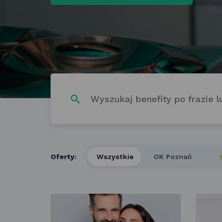
Wpisz
szukaną
frazę
w polu
poniżej
Oferty:
Wszystkie
OK Poznań