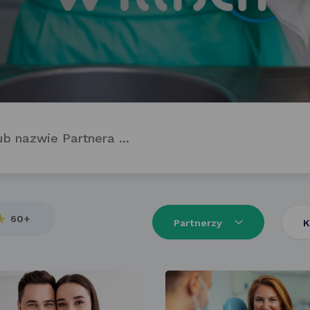
60+
Partnerzy
K