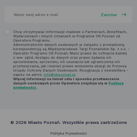
karcie
wpisz
swój
adres
email
w polu
Zapoznaj
Chcę otrzymywać informacje mailowe o Partnerach, Benefitach,
poniżej
Wydarzeniach i innych zmianach w Programie OK Poznań od
się
Operatora Programu.
Administratorem danych osobowych w związku z prowadzoną
z regulaminem
korespondencją są Międzynarodowe Targi Poznańskie Sp. z o.o. -
Operator Programu OK Poznań. Masz prawo do cofnięcia każdej
newsletter'a
z ww. zgód, dostępu do danych oraz prawo żądania ich
sprostowania, sprzeciwu, ich usunięcia lub ograniczenia ich
przetwarzania, jak również prawo wniesienia skargi do Prezesa
Urzędu Ochrony Danych Osobowych. Rezygnacja z newslettera -
napisz na adres:
info@okpoznan.pl
.
Więcej informacji na temat celu i sposobu przetwarzania
danych osobowych przez Operatora znajduje się w
Polityce
prywatności.
.
© 2026 Miasto Poznań. Wszystkie prawa zastrzeżone
Polityka Prywatności