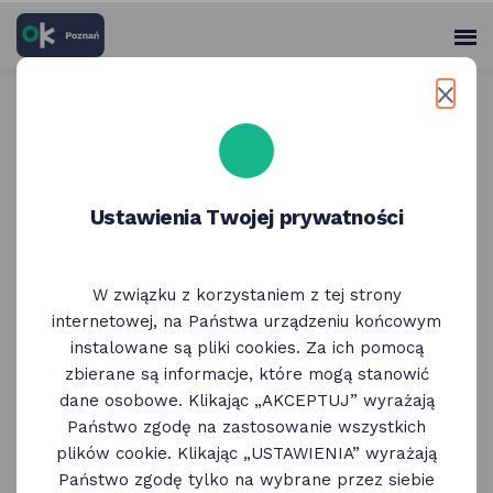
skróty
Panel
po
me
użytko
głównych
elementach
Wróć do poprzedniej strony
serwisu
Legimi e-booki i audiobooki
Ustawienia Twojej prywatności
bez limitu
W związku z korzystaniem z tej strony
internetowej, na Państwa urządzeniu końcowym
instalowane są pliki cookies. Za ich pomocą
zbierane są informacje, które mogą stanowić
dane osobowe. Klikając „AKCEPTUJ” wyrażają
Państwo zgodę na zastosowanie wszystkich
plików cookie. Klikając „USTAWIENIA” wyrażają
Państwo zgodę tylko na wybrane przez siebie