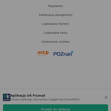
Regulamin
Deklaracja dostępności
Logowanie Partner
Logowanie Kasa
Ustawienia cookies
link
link
otwiera
otwiera
się
się
w nowej
w nowej
karcie
karcie
Aplikacja OK Poznań
Pobierz aplikację i skorzystaj z wyjątkowych benefitów
za
Przejdź do aplikacji