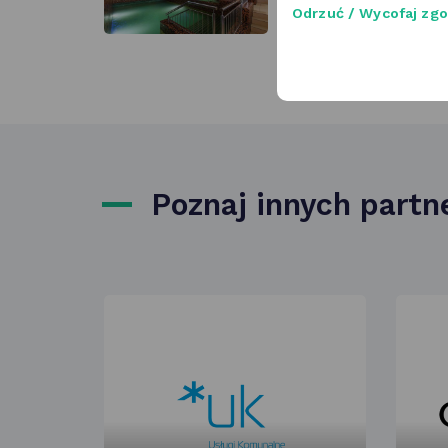
Odrzuć / Wycofaj zg
Poznaj innych part