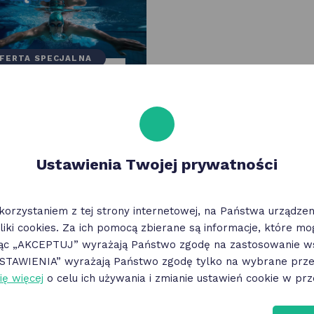
FERTA SPECJALNA
y Maltańskie | bilet
aseny Sportowe 1-
inny + 30 minut gratis
Ustawienia Twojej prywatności
korzystaniem z tej strony internetowej, na Państwa urządz
liki cookies. Za ich pomocą zbierane są informacje, które m
jąc „AKCEPTUJ” wyrażają Państwo zgodę na zastosowanie ws
„USTAWIENIA” wyrażają Państwo zgodę tylko na wybrane przez
ię więcej
o celu ich używania i zmianie ustawień cookie w prz