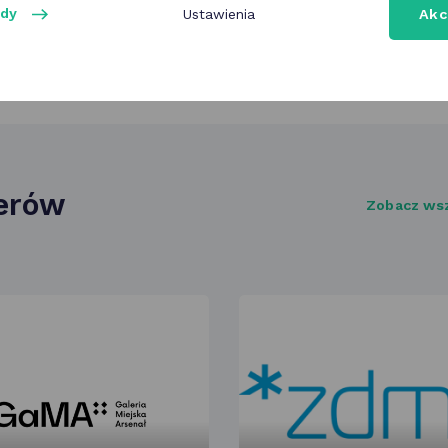
ody
Ustawienia
Akc
nerów
Zobacz ws