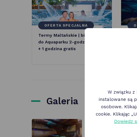
OFERTA SPECJALNA
O
Termy Maltańskie | bilet
Term
do Aquaparku 2-godzinny
na B
+ 1 godzina gratis
godz
W związku z 
Galeria
instalowane są p
osobowe. Klika
cookie. Klikając 
Dowiedz s