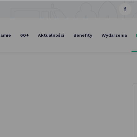
link
Select Lang
otwie
się
ramie
60+
Aktualności
Benefity
Wydarzenia
w now
karcie