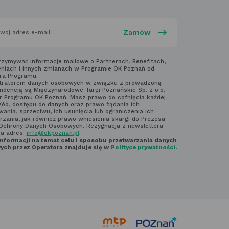
aj
rzymywać informacje mailowe o Partnerach, Benefitach,
niach i innych zmianach w Programie OK Poznań od
ra Programu.
laminem
tratorem danych osobowych w związku z prowadzoną
ndencją są Międzynarodowe Targi Poznańskie Sp. z o.o. -
ter'a
r Programu OK Poznań. Masz prawo do cofnięcia każdej
gód, dostępu do danych oraz prawo żądania ich
ania, sprzeciwu, ich usunięcia lub ograniczenia ich
rzania, jak również prawo wniesienia skargi do Prezesa
Ochrony Danych Osobowych. Rezygnacja z newslettera -
na adres:
info@okpoznan.pl
.
informacji na temat celu i sposobu przetwarzania danych
ch przez Operatora znajduje się w
Polityce prywatności.
link
link