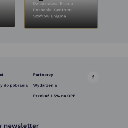
Dziedzictwa: Brama
Poznania, Centrum
Ofert
Szyfrów Enigma
Senio
ci
Partnerzy
link
 do pobrania
Wydarzenia
otwiera
Przekaż 1.5% na OPP
się
w nowej
karcie
 newsletter