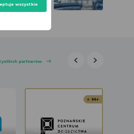
eptuje wszystkie
zystkich partnerów
poprzednia
następna
aktualność
aktualność
60+
Poznańskie Centrum