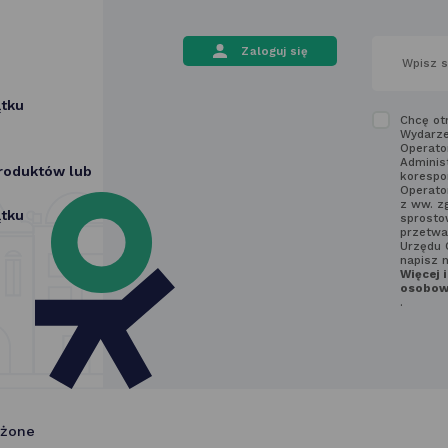
wpisz
Zaloguj się
swój
adres
email
ątku
w polu
Zapozn
Chcę ot
poniżej
Wydarze
się
Operato
z regu
Adminis
produktów lub
korespo
newslet
Operato
z ww. z
ątku
sprostow
przetwa
Urzędu 
napisz 
Więcej 
osobowy
.
eżone