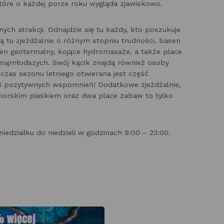
które o każdej porze roku wygląda zjawiskowo.
ych atrakcji. Odnajdzie się tu każdy, kto poszukuje
Są tu zjeżdżalnie o różnym stopniu trudności, basen
en geotermalny, kojące hydromasaże, a także place
najmłodszych. Swój kącik znajdą również osoby
zas sezonu letniego otwierana jest część
ji i pozytywnych wspomnień! Dodatkowe zjeżdżalnie,
orskim piaskiem oraz dwa place zabaw to tylko
działku do niedzieli w godzinach 9:00 – 23:00.