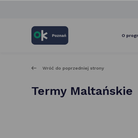
skróty
po
głównych
elementach
serwisu
O prog
Wróć do poprzedniej strony
Termy Maltańskie