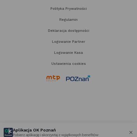
Polityka Prywatności
Regulamin
Deklaracja dostępności
Logowanie Partner
Logowanie Kasa
Ustawienia cookies
link
link
otwiera
otwiera
się
się
w nowej
w nowej
karcie
karcie
Aplikacja OK Poznań
Pobierz aplikację i skorzystaj z wyjątkowych benefitów
za