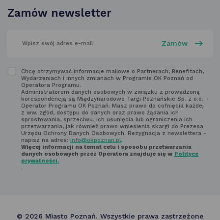
w nowej
Zamów newsletter
karcie
wpisz
swój
adres
email
w polu
Zapoznaj
Chcę otrzymywać informacje mailowe o Partnerach, Benefitach,
poniżej
Wydarzeniach i innych zmianach w Programie OK Poznań od
się
Operatora Programu.
Administratorem danych osobowych w związku z prowadzoną
z regulaminem
korespondencją są Międzynarodowe Targi Poznańskie Sp. z o.o. -
Operator Programu OK Poznań. Masz prawo do cofnięcia każdej
newsletter'a
z ww. zgód, dostępu do danych oraz prawo żądania ich
sprostowania, sprzeciwu, ich usunięcia lub ograniczenia ich
przetwarzania, jak również prawo wniesienia skargi do Prezesa
Urzędu Ochrony Danych Osobowych. Rezygnacja z newslettera -
napisz na adres:
info@okpoznan.pl
.
Więcej informacji na temat celu i sposobu przetwarzania
danych osobowych przez Operatora znajduje się w
Polityce
prywatności.
.
© 2026 Miasto Poznań. Wszystkie prawa zastrzeżone