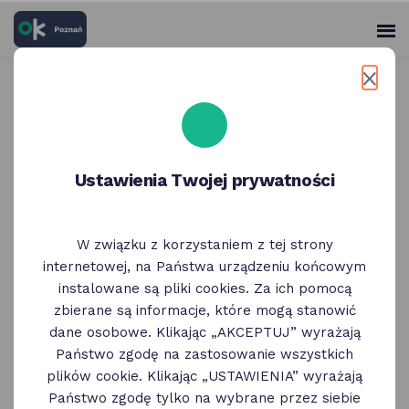
skróty
Panel
po
me
użytko
głównych
elementach
Wróć do poprzedniej strony
serwisu
Międzynarodowe Targi
Ustawienia Twojej prywatności
Poznańskie
W związku z korzystaniem z tej strony
internetowej, na Państwa urządzeniu końcowym
instalowane są pliki cookies. Za ich pomocą
zbierane są informacje, które mogą stanowić
dane osobowe. Klikając „AKCEPTUJ” wyrażają
Państwo zgodę na zastosowanie wszystkich
plików cookie. Klikając „USTAWIENIA” wyrażają
Państwo zgodę tylko na wybrane przez siebie