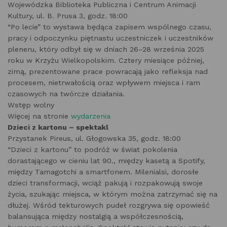
Wojewódzka Biblioteka Publiczna i Centrum Animacji
Kultury, ul. B. Prusa 3, godz. 18:00
“Po lecie” to wystawa będąca zapisem wspólnego czasu,
pracy i odpoczynku piętnastu uczestniczek i uczestników
pleneru, który odbył się w dniach 26–28 września 2025
roku w Krzyżu Wielkopolskim. Cztery miesiące później,
zimą, prezentowane prace powracają jako refleksja nad
procesem, nietrwałością oraz wpływem miejsca i ram
czasowych na twórcze działania.
Wstęp wolny
Więcej na stronie
wydarzenia
Dzieci z kartonu – spektakl
Przystanek Pireus, ul. Głogowska 35, godz. 18:00
“Dzieci z kartonu” to podróż w świat pokolenia
dorastającego w cieniu lat 90., między kasetą a Spotify,
między Tamagotchi a smartfonem. Milenialsi, dorosłe
dzieci transformacji, wciąż pakują i rozpakowują swoje
życia, szukając miejsca, w którym można zatrzymać się na
dłużej. Wśród tekturowych pudeł rozgrywa się opowieść
balansująca między nostalgią a współczesnością,