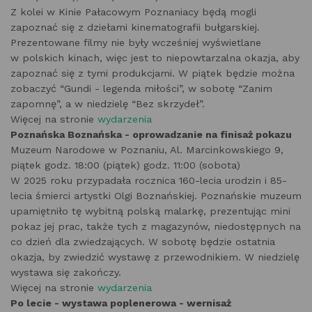
Z kolei w Kinie Pałacowym Poznaniacy będą mogli
zapoznać się z dziełami kinematografii bułgarskiej.
Prezentowane filmy nie były wcześniej wyświetlane
w polskich kinach, więc jest to niepowtarzalna okazja, aby
zapoznać się z tymi produkcjami. W piątek będzie można
zobaczyć “Gundi - legenda miłości”, w sobotę “Zanim
zapomnę”, a w niedzielę “Bez skrzydeł”.
Więcej na stronie
wydarzenia
Poznańska Boznańska - oprowadzanie na finisaż pokazu
Muzeum Narodowe w Poznaniu, Al. Marcinkowskiego 9,
piątek godz. 18:00 (piątek) godz. 11:00 (sobota)
W 2025 roku przypadała rocznica 160-lecia urodzin i 85-
lecia śmierci artystki Olgi Boznańskiej. Poznańskie muzeum
upamiętniło tę wybitną polską malarkę, prezentując mini
pokaz jej prac, także tych z magazynów, niedostępnych na
co dzień dla zwiedzających. W sobotę będzie ostatnia
okazja, by zwiedzić wystawę z przewodnikiem. W niedzielę
wystawa się zakończy.
Więcej na stronie
wydarzenia
Po lecie - wystawa poplenerowa - wernisaż