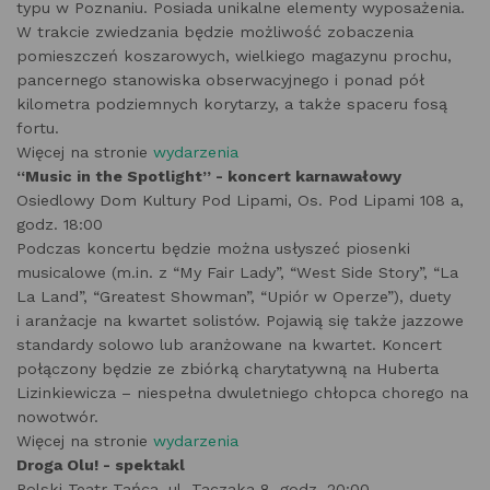
typu w Poznaniu. Posiada unikalne elementy wyposażenia.
W trakcie zwiedzania będzie możliwość zobaczenia
pomieszczeń koszarowych, wielkiego magazynu prochu,
pancernego stanowiska obserwacyjnego i ponad pół
kilometra podziemnych korytarzy, a także spaceru fosą
fortu.
Więcej na stronie
wydarzenia
“Music in the Spotlight” - koncert karnawałowy
Osiedlowy Dom Kultury Pod Lipami, Os. Pod Lipami 108 a,
godz. 18:00
Podczas koncertu będzie można usłyszeć piosenki
musicalowe (m.in. z “My Fair Lady”, “West Side Story”, “La
La Land”, “Greatest Showman”, “Upiór w Operze”), duety
i aranżacje na kwartet solistów. Pojawią się także jazzowe
standardy solowo lub aranżowane na kwartet. Koncert
połączony będzie ze zbiórką charytatywną na Huberta
Lizinkiewicza – niespełna dwuletniego chłopca chorego na
nowotwór.
Więcej na stronie
wydarzenia
Droga Olu! - spektakl
Polski Teatr Tańca, ul. Taczaka 8, godz. 20:00