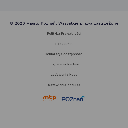
© 2026 Miasto Poznań. Wszystkie prawa zastrzeżone
Polityka Prywatności
Regulamin
Deklaracja dostępności
Logowanie Partner
Logowanie Kasa
Ustawienia cookies
link
link
otwiera
otwiera
się
się
w nowej
w nowej
karcie
karcie