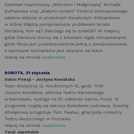
Spektakl inspirowany „Mistrzem i Małgorzatą” Michaiła
Bułhakowa oraz „Białymi nocami” Fiodora Dostojewskiego
zabiera widzów w przestrzeń Sanatorium Gribojedowa,
w której błądzą pensjonariusze poddawani terapii
literaturą. Kim są? Dlaczego się tu znaleźli? W miejscu,
gdzie literatura droczy się z tekstami nigdy nienapisanymi,
gdzie fikcja jest prawdopodobnie jedną z pensjonariuszek,
a spotkanie kochanków jest skazane na tekst.
Więcej na stronie
wydarzenia
SOBOTA, 31 stycznia
Salon Poezji - Justyna Kowalska
Teatr Muzyczny, ul. Niezłomnych 1E, godz. 11:45
Justyna Kowalska, aktorka Teatru Narodowego
w Warszawie, wystąpi na 111. odsłonie Salonu Poezji. W
programie znajdą się wiersze Bolesława Leśmiana. Ścieżkę
dźwiękową przygotuje Piotr Pawlus, gitarzysta orkiestry
Teatru Muzycznego w Poznaniu.
Więcej na stronie
wydarzenia
Targi Japońskie