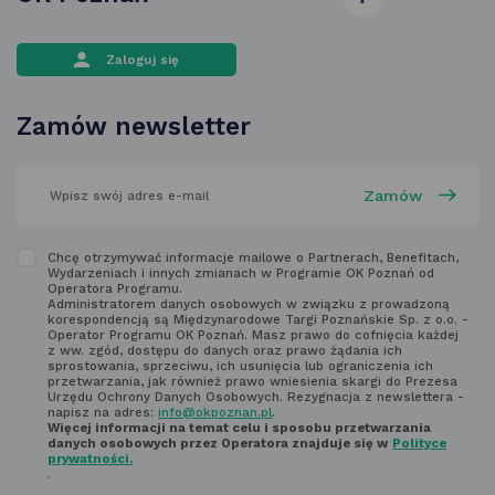
otwiera
Zaloguj się
się
w nowej
Zamów newsletter
karcie
wpisz
swój
adres
email
w polu
Zapoznaj
Chcę otrzymywać informacje mailowe o Partnerach, Benefitach,
poniżej
Wydarzeniach i innych zmianach w Programie OK Poznań od
się
Operatora Programu.
Administratorem danych osobowych w związku z prowadzoną
z regulaminem
korespondencją są Międzynarodowe Targi Poznańskie Sp. z o.o. -
Operator Programu OK Poznań. Masz prawo do cofnięcia każdej
newsletter'a
z ww. zgód, dostępu do danych oraz prawo żądania ich
sprostowania, sprzeciwu, ich usunięcia lub ograniczenia ich
przetwarzania, jak również prawo wniesienia skargi do Prezesa
Urzędu Ochrony Danych Osobowych. Rezygnacja z newslettera -
napisz na adres:
info@okpoznan.pl
.
Więcej informacji na temat celu i sposobu przetwarzania
danych osobowych przez Operatora znajduje się w
Polityce
prywatności.
.