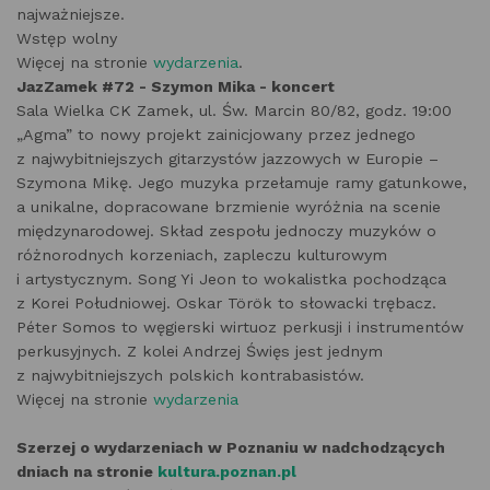
najważniejsze.
Wstęp wolny
Więcej na stronie
wydarzenia
.
JazZamek #72 - Szymon Mika - koncert
Sala Wielka CK Zamek, ul. Św. Marcin 80/82, godz. 19:00
„Agma” to nowy projekt zainicjowany przez jednego
z najwybitniejszych gitarzystów jazzowych w Europie –
Szymona Mikę. Jego muzyka przełamuje ramy gatunkowe,
a unikalne, dopracowane brzmienie wyróżnia na scenie
międzynarodowej. Skład zespołu jednoczy muzyków o
różnorodnych korzeniach, zapleczu kulturowym
i artystycznym. Song Yi Jeon to wokalistka pochodząca
z Korei Południowej. Oskar Török to słowacki trębacz.
Péter Somos to węgierski wirtuoz perkusji i instrumentów
perkusyjnych. Z kolei Andrzej Święs jest jednym
z najwybitniejszych polskich kontrabasistów.
Więcej na stronie
wydarzenia
Szerzej o wydarzeniach w Poznaniu w nadchodzących
dniach na stronie
kultura.poznan.pl