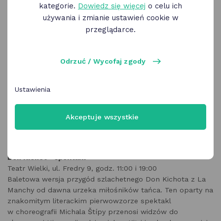
kategorie.
Dowiedz się więcej
o celu ich
używania i zmianie ustawień cookie w
przeglądarce.
Odrzuć / Wycofaj zgody
Ustawienia
Akceptuje wszystkie
PIĄTEK, 30 stycznia
Don Kichot - spektakl
Teatr Wielki, ul. Fredry 9, godz. 11:00 i 19:00
Baletowa wersja przygód szlachetnego Don Kichota z La
Manchy od dawna urzeka miłośników tańca. Ten oparty na
znakomitym literackim pierwowzorze spektakl
w choreografii Michala Štípy przenosi widzów do