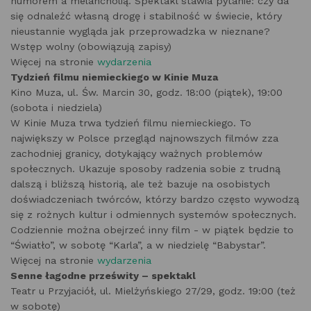
humorem a melancholią. Spektakl stawia pytanie: czy da
się odnaleźć własną drogę i stabilność w świecie, który
nieustannie wygląda jak przeprowadzka w nieznane?
Wstęp wolny (obowiązują zapisy)
Więcej na stronie
wydarzenia
Tydzień filmu niemieckiego w Kinie Muza
Kino Muza, ul. Św. Marcin 30, godz. 18:00 (piątek), 19:00
(sobota i niedziela)
W Kinie Muza trwa tydzień filmu niemieckiego. To
największy w Polsce przegląd najnowszych filmów zza
zachodniej granicy, dotykający ważnych problemów
społecznych. Ukazuje sposoby radzenia sobie z trudną
dalszą i bliższą historią, ale też bazuje na osobistych
doświadczeniach twórców, którzy bardzo często wywodzą
się z rożnych kultur i odmiennych systemów społecznych.
Codziennie można obejrzeć inny film - w piątek będzie to
“Światło”, w sobotę “Karla”, a w niedzielę “Babystar”.
Więcej na stronie
wydarzenia
Senne łagodne prześwity – spektakl
Teatr u Przyjaciół, ul. Mielżyńskiego 27/29, godz. 19:00 (też
w sobotę)