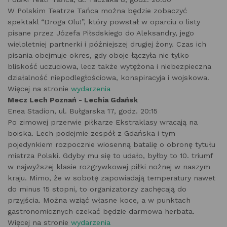
W Polskim Teatrze Tańca można będzie zobaczyć
spektakl “Droga Olu!”, który powstał w oparciu o listy
pisane przez Józefa Piłsdskiego do Aleksandry, jego
wieloletniej partnerki i późniejszej drugiej żony. Czas ich
pisania obejmuje okres, gdy oboje łączyła nie tylko
bliskość uczuciowa, lecz także wytężona i niebezpieczna
działalność niepodległościowa, konspiracyja i wojskowa.
Więcej na stronie
wydarzenia
Mecz Lech Poznań - Lechia Gdańsk
Enea Stadion, ul. Bułgarska 17, godz. 20:15
Po zimowej przerwie piłkarze Ekstraklasy wracają na
boiska. Lech podejmie zespół z Gdańska i tym
pojedynkiem rozpocznie wiosenną batalię o obronę tytułu
mistrza Polski. Gdyby mu się to udało, byłby to 10. triumf
w najwyższej klasie rozgrywkowej piłki nożnej w naszym
kraju. Mimo, że w sobotę zapowiadają temperatury nawet
do minus 15 stopni, to organizatorzy zachęcają do
przyjścia. Można wziąć własne koce, a w punktach
gastronomicznych czekać będzie darmowa herbata.
Więcej na stronie
wydarzenia