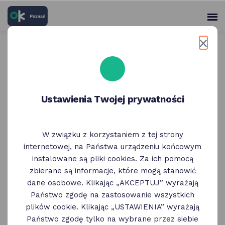
skróty
Panel
po
me
użytko
głównych
elementach
Wróć do poprzedniej strony
serwisu
Weekend w Poznaniu 30
stycznia - 1 lutego
Ustawienia Twojej prywatności
30 Stycznia
W związku z korzystaniem z tej strony
internetowej, na Państwa urządzeniu końcowym
Weekend w Poznaniu: ciekawe wydarzenia
instalowane są pliki cookies. Za ich pomocą
i wystawy, koncerty, spacery, spotkania
zbierane są informacje, które mogą stanowić
i dyskusje. Poniżej, kilka pod/odpowiedzi na
dane osobowe. Klikając „AKCEPTUJ” wyrażają
pytanie "co robić w weekend w Poznaniu".
Państwo zgodę na zastosowanie wszystkich
plików cookie. Klikając „USTAWIENIA” wyrażają
Państwo zgodę tylko na wybrane przez siebie