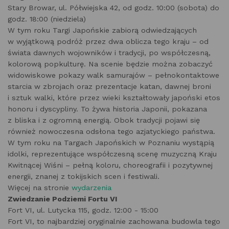
Stary Browar, ul. Półwiejska 42, od godz. 10:00 (sobota) do
godz. 18:00 (niedziela)
W tym roku Targi Japońskie zabiorą odwiedzających
w wyjątkową podróż przez dwa oblicza tego kraju – od
świata dawnych wojowników i tradycji, po współczesną,
kolorową popkulturę. Na scenie będzie można zobaczyć
widowiskowe pokazy walk samurajów – pełnokontaktowe
starcia w zbrojach oraz prezentacje katan, dawnej broni
i sztuk walki, które przez wieki kształtowały japoński etos
honoru i dyscypliny. To żywa historia Japonii, pokazana
z bliska i z ogromną energią. Obok tradycji pojawi się
również nowoczesna odsłona tego azjatyckiego państwa.
W tym roku na Targach Japońskich w Poznaniu wystąpią
idolki, reprezentujące współczesną scenę muzyczną Kraju
Kwitnącej Wiśni – pełną koloru, choreografii i pozytywnej
energii, znanej z tokijskich scen i festiwali.
Więcej na stronie
wydarzenia
Zwiedzanie Podziemi Fortu VI
Fort VI, ul. Lutycka 115, godz. 12:00 - 15:00
Fort VI, to najbardziej oryginalnie zachowana budowla tego