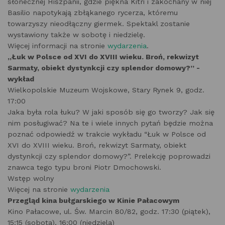
słonecznej Hiszpanii, gdzie piękna Kitri i zakochany w niej
Basilio napotykają zbłąkanego rycerza, któremu
towarzyszy nieodłączny giermek. Spektakl zostanie
wystawiony także w sobotę i niedzielę.
Więcej informacji na stronie
wydarzenia
.
,,Łuk w Polsce od XVI do XVIII wieku. Broń, rekwizyt
Sarmaty, obiekt dystynkcji czy splendor domowy?” -
wykład
Wielkopolskie Muzeum Wojskowe, Stary Rynek 9, godz.
17:00
Jaka była rola łuku? W jaki sposób się go tworzy? Jak się
nim posługiwać? Na te i wiele innych pytań będzie można
poznać odpowiedź w trakcie wykładu “Łuk w Polsce od
XVI do XVIII wieku. Broń, rekwizyt Sarmaty, obiekt
dystynkcji czy splendor domowy?”. Prelekcję poprowadzi
znawca tego typu broni Piotr Dmochowski.
Wstęp wolny
Więcej na stronie
wydarzenia
Przegląd kina bułgarskiego w Kinie Pałacowym
Kino Pałacowe, ul. Św. Marcin 80/82, godz. 17:30 (piątek),
15:15 (sobota), 16:00 (niedziela)