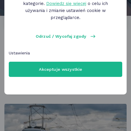
włączony
slajd
slajd
kategorie.
Dowiedz się więcej
o celu ich
Wpisz
używania i zmianie ustawień cookie w
szukaną
przeglądarce.
frazę
w polu
poniżej
Odrzuć / Wycofaj zgody
Oferty:
Wszystkie
OK Poznań
60+
Ustawienia
Partnerzy
Kategorie
Akceptuje wszystkie
Wyczyść filtry