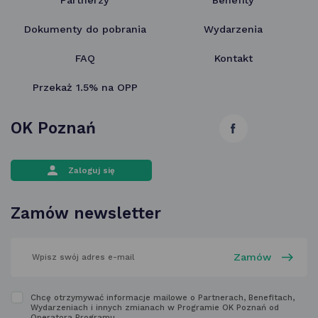
Dokumenty do pobrania
Wydarzenia
FAQ
Kontakt
Przekaż 1.5% na OPP
OK Poznań
link
otwiera
Zaloguj się
się
w nowej
Zamów newsletter
karcie
wpisz
swój
adres
email
w polu
Zapoznaj
Chcę otrzymywać informacje mailowe o Partnerach, Benefitach,
poniżej
Wydarzeniach i innych zmianach w Programie OK Poznań od
się
Operatora Programu.