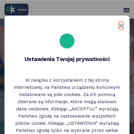
skróty
Panel
po
me
użytko
głównych
elementach
LODZIARNIE WILLISCH
serwisu
Lody rzemieślnicze tworzone
z pasją
Ustawienia Twojej prywatności
szczegóły
Skorzystaj z oferty OK Poznań!
W związku z korzystaniem z tej strony
internetowej, na Państwa urządzeniu końcowym
instalowane są pliki cookies. Za ich pomocą
zbierane są informacje, które mogą stanowić
dane osobowe. Klikając „AKCEPTUJ” wyrażają
Państwo zgodę na zastosowanie wszystkich
plików cookie. Klikając „USTAWIENIA” wyrażają
slajder
poprzedni
następny
Państwo zgodę tylko na wybrane przez siebie