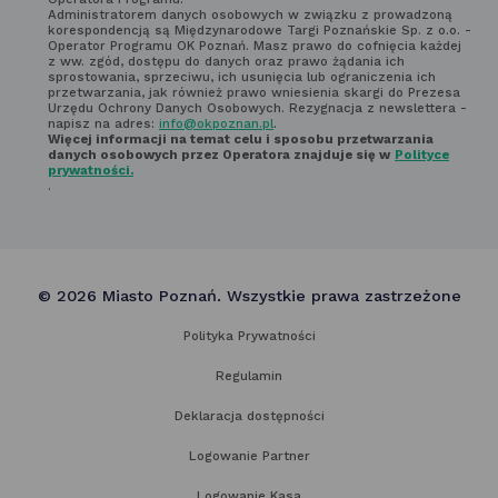
Administratorem danych osobowych w związku z prowadzoną
z regulaminem
korespondencją są Międzynarodowe Targi Poznańskie Sp. z o.o. -
Operator Programu OK Poznań. Masz prawo do cofnięcia każdej
newsletter'a
z ww. zgód, dostępu do danych oraz prawo żądania ich
sprostowania, sprzeciwu, ich usunięcia lub ograniczenia ich
przetwarzania, jak również prawo wniesienia skargi do Prezesa
Urzędu Ochrony Danych Osobowych. Rezygnacja z newslettera -
napisz na adres:
info@okpoznan.pl
.
Więcej informacji na temat celu i sposobu przetwarzania
danych osobowych przez Operatora znajduje się w
Polityce
prywatności.
.
© 2026 Miasto Poznań. Wszystkie prawa zastrzeżone
Polityka Prywatności
Regulamin
Deklaracja dostępności
Logowanie Partner
Logowanie Kasa