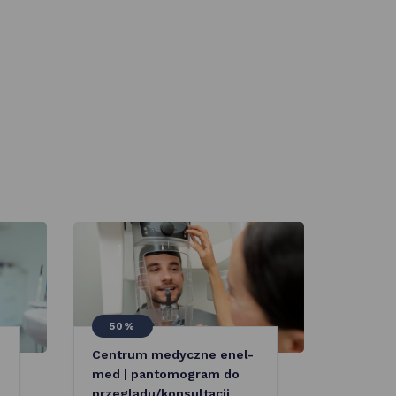
50%
Centrum medyczne enel-
med | pantomogram do
przeglądu/konsultacji