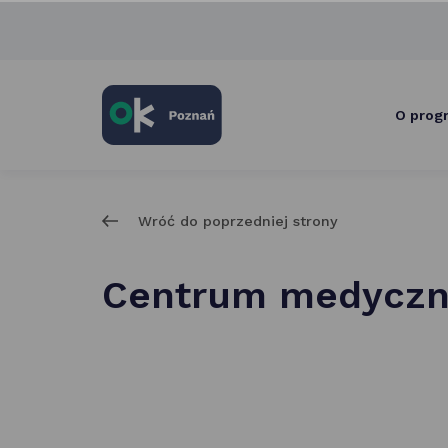
skróty
po
głównych
elementach
serwisu
O prog
Wróć do poprzedniej strony
Centrum medyczn