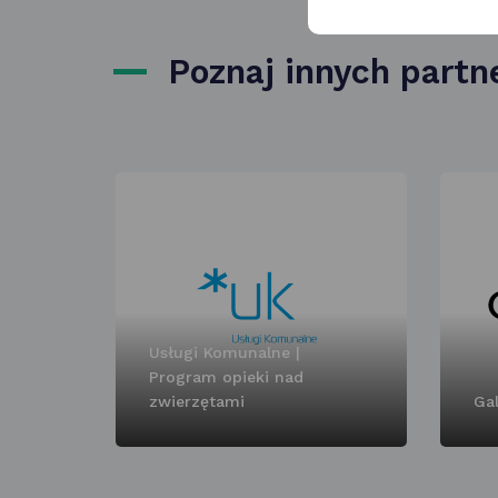
Poznaj innych part
Usługi Komunalne |
Program opieki nad
zwierzętami
Gal