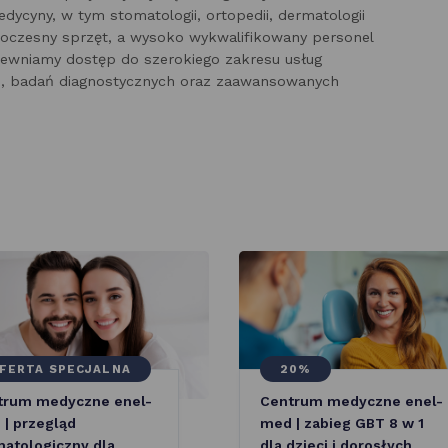
edycyny, w tym stomatologii, ortopedii, dermatologii
woczesny sprzęt, a wysoko wykwalifikowany personel
ewniamy dostęp do szerokiego zakresu usług
ch, badań diagnostycznych oraz zaawansowanych
FERTA SPECJALNA
20%
trum medyczne enel-
Centrum medyczne enel-
| przegląd
med | zabieg GBT 8 w 1
atologiczny dla
dla dzieci i dorosłych