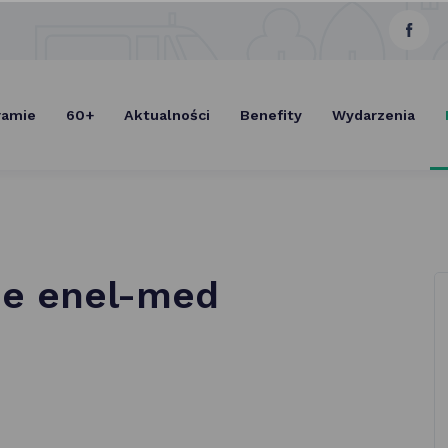
link
Select Lang
otwie
się
ramie
60+
Aktualności
Benefity
Wydarzenia
w now
karcie
e enel-med