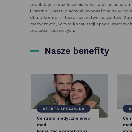
profilaktyce oraz leczeniu w wielu dziedzinach m
i internie. Nasze placówki wyposażone są w no
dba o komfort i bezpieczeństwo pacjentów. Zap
medycznych, w tym konsultacji specjalistyczny
procedur leczniczych.
Nasze benefity
OFERTA SPECJALNA
O
Centrum medyczne enel-
Cen
med |
med 
konsultacja protetyczna
stom