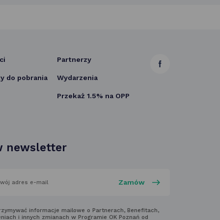
ci
Partnerzy
link
 do pobrania
Wydarzenia
otwiera
Przekaż 1.5% na OPP
się
w nowej
karcie
 newsletter
aj
rzymywać informacje mailowe o Partnerach, Benefitach,
niach i innych zmianach w Programie OK Poznań od