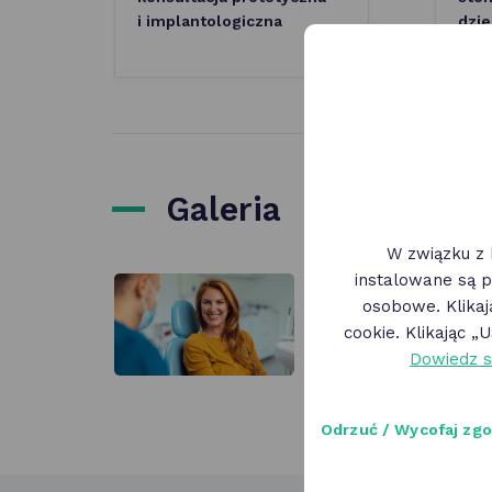
i implantologiczna
dzie
Galeria
W związku z 
instalowane są p
osobowe. Klika
cookie. Klikając 
Dowiedz s
Odrzuć / Wycofaj zg