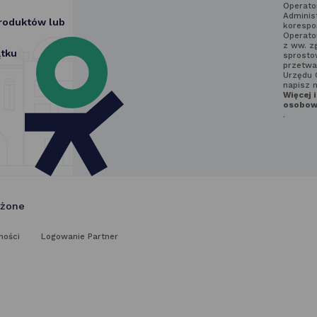
się
Operato
z regu
Adminis
produktów lub
korespo
newslet
Operato
z ww. z
ątku
sprostow
przetwa
Urzędu 
napisz 
Więcej 
osobowy
.
eżone
ności
Logowanie Partner