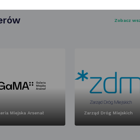
nerów
Zobacz ws
eria Miejska Arsenał
Zarząd Dróg Miejskich