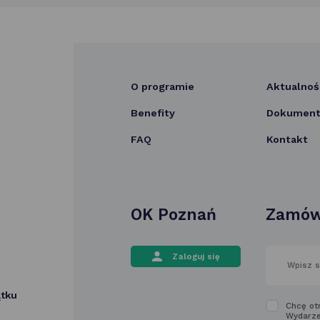
O programie
Aktualnoś
Benefity
Dokumenty
FAQ
Kontakt
OK Poznań
Zamów
wpisz
Zaloguj się
swój
adres
email
ątku
w polu
Zapozn
Chcę ot
poniżej
Wydarze