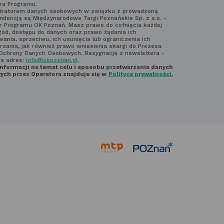
ra Programu.
laminem
tratorem danych osobowych w związku z prowadzoną
ndencją są Międzynarodowe Targi Poznańskie Sp. z o.o. -
ter'a
r Programu OK Poznań. Masz prawo do cofnięcia każdej
gód, dostępu do danych oraz prawo żądania ich
ania, sprzeciwu, ich usunięcia lub ograniczenia ich
rzania, jak również prawo wniesienia skargi do Prezesa
Ochrony Danych Osobowych. Rezygnacja z newslettera -
na adres:
info@okpoznan.pl
.
informacji na temat celu i sposobu przetwarzania danych
ch przez Operatora znajduje się w
Polityce prywatności.
link
link
otwiera
otwiera
się
się
w nowej
w nowej
karcie
karcie