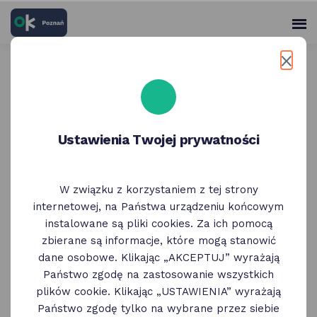
skróty
Panel
po
me
użytko
głównych
elementach
Wróć do poprzedniej strony
serwisu
Muzeum Archeologiczne
Ustawienia Twojej prywatności
w Poznaniu
W związku z korzystaniem z tej strony
internetowej, na Państwa urządzeniu końcowym
instalowane są pliki cookies. Za ich pomocą
zbierane są informacje, które mogą stanowić
dane osobowe. Klikając „AKCEPTUJ” wyrażają
Państwo zgodę na zastosowanie wszystkich
plików cookie. Klikając „USTAWIENIA” wyrażają
Państwo zgodę tylko na wybrane przez siebie