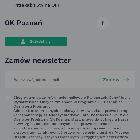
Przekaż 1.5% na OPP
OK Poznań
link
otwiera
Zaloguj się
się
w nowej
Zamów newsletter
karcie
wpisz
swój
adres
email
w polu
Zapoznaj
Chcę otrzymywać informacje mailowe o Partnerach, Benefitach,
poniżej
Wydarzeniach i innych zmianach w Programie OK Poznań od
się
Operatora Programu.
Administratorem danych osobowych w związku z prowadzoną
z regulaminem
korespondencją są Międzynarodowe Targi Poznańskie Sp. z o.o. -
Operator Programu OK Poznań. Masz prawo do cofnięcia każdej
newsletter'a
z ww. zgód, dostępu do danych oraz prawo żądania ich
sprostowania, sprzeciwu, ich usunięcia lub ograniczenia ich
przetwarzania, jak również prawo wniesienia skargi do Prezesa
Urzędu Ochrony Danych Osobowych. Rezygnacja z newslettera -