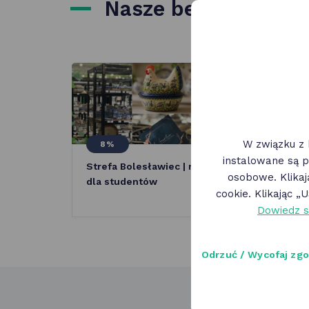
Nasze benefity
W związku z 
8%
5
instalowane są p
Strefa Bolesławiec | rabat
Stre
osobowe. Klika
dla studentów
aso
cookie. Klikając 
stac
Dowiedz s
Odrzuć / Wycofaj zg