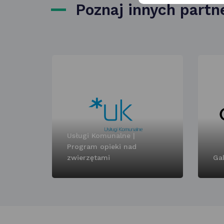
Poznaj innych part
Usługi Komunalne |
Program opieki nad
zwierzętami
Gal