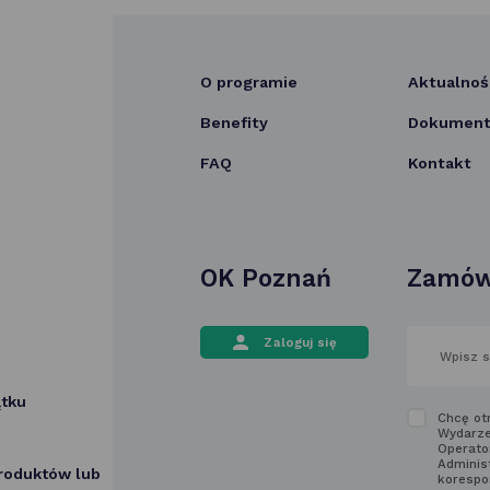
O programie
Aktualnoś
Benefity
Dokumenty
FAQ
Kontakt
OK Poznań
Zamów
wpisz
Zaloguj się
swój
adres
email
ątku
w polu
Zapozn
Chcę ot
poniżej
Wydarze
się
Operato
z regu
Adminis
produktów lub
korespo