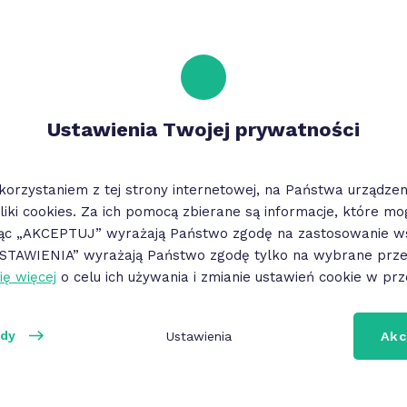
Ustawienia Twojej prywatności
korzystaniem z tej strony internetowej, na Państwa urządz
%
10%
liki cookies. Za ich pomocą zbierane są informacje, które m
fa Bolesławiec |
Strefa Bolesławiec |
jąc „AKCEPTUJ” wyrażają Państwo zgodę na zastosowanie ws
rtyment sklepu
asortyment sklepu
„USTAWIENIA” wyrażają Państwo zgodę tylko na wybrane przez
jonarnego
stacjonarnego
ię więcej
o celu ich używania i zmianie ustawień cookie w prz
ody
Ustawienia
Akc