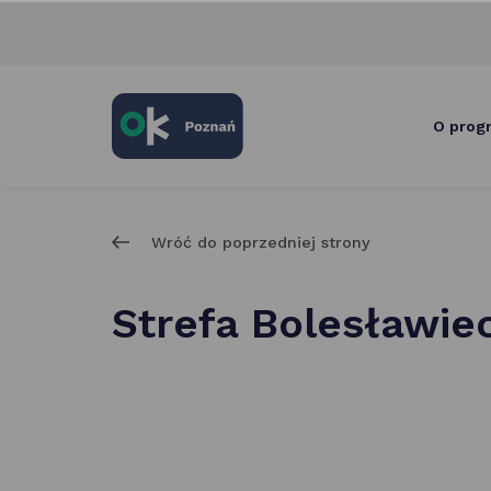
skróty
po
głównych
elementach
serwisu
O prog
Wróć do poprzedniej strony
Strefa Bolesławie