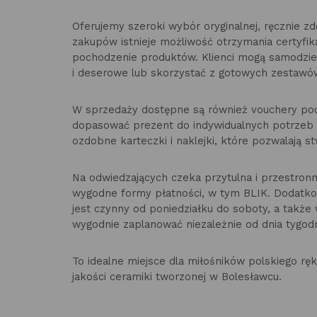
Oferujemy szeroki wybór oryginalnej, ręcznie z
zakupów istnieje możliwość otrzymania certyfik
pochodzenie produktów. Klienci mogą samodzi
i deserowe lub skorzystać z gotowych zestaw
W sprzedaży dostępne są również vouchery pod
dopasować prezent do indywidualnych potrzeb i
ozdobne karteczki i naklejki, które pozwalają s
Na odwiedzających czeka przytulna i przestronn
wygodne formy płatności, w tym BLIK. Dodatko
jest czynny od poniedziałku do soboty, a także
wygodnie zaplanować niezależnie od dnia tygodn
To idealne miejsce dla miłośników polskiego rę
jakości ceramiki tworzonej w Bolesławcu.