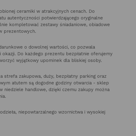
dobionej ceramiki w atrakcyjnych cenach. Do
atu autentyczności potwierdzającego oryginalne
elnie kompletować zestawy śniadaniowe, obiadowe
ów prezentowych.
arunkowe o dowolnej wartości, co pozwala
 okazji. Do każdego prezentu bezpłatnie oferujemy
tworzyć wyjątkowy upominek dla bliskiej osoby.
a strefa zakupowa, duży, bezpłatny parking oraz
wym atutem są dogodne godziny otwarcia - sklep
 w niedziele handlowe, dzięki czemu zakupy można
ia.
kodzieła, niepowtarzalnego wzornictwa i wysokiej