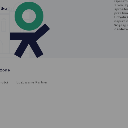
newslet
Operato
z ww. z
ątku
sprostow
przetwa
Urzędu 
napisz 
Więcej 
osobowy
.
eżone
ności
Logowanie Partner