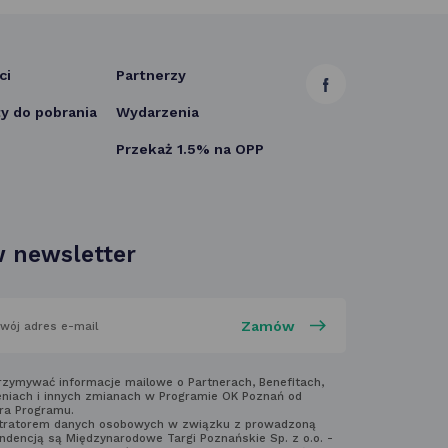
ci
Partnerzy
link
 do pobrania
Wydarzenia
otwiera
Przekaż 1.5% na OPP
się
w nowej
karcie
 newsletter
aj
rzymywać informacje mailowe o Partnerach, Benefitach,
niach i innych zmianach w Programie OK Poznań od
ra Programu.
laminem
tratorem danych osobowych w związku z prowadzoną
ndencją są Międzynarodowe Targi Poznańskie Sp. z o.o. -