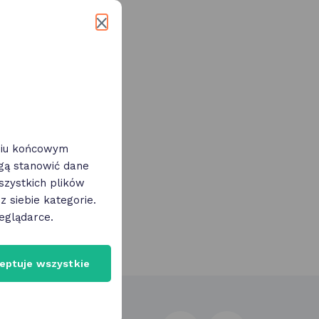
60+
eniu końcowym
ogą stanowić dane
zystkich plików
 siebie kategorie.
eglądarce.
eptuje wszystkie