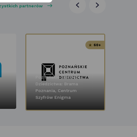
zystkich partnerów
poprzednia
następna
aktualność
aktualność
60+
Poznańskie Centrum
Dziedzictwa: Brama
Poznania, Centrum
Ofert
Szyfrów Enigma
Senio