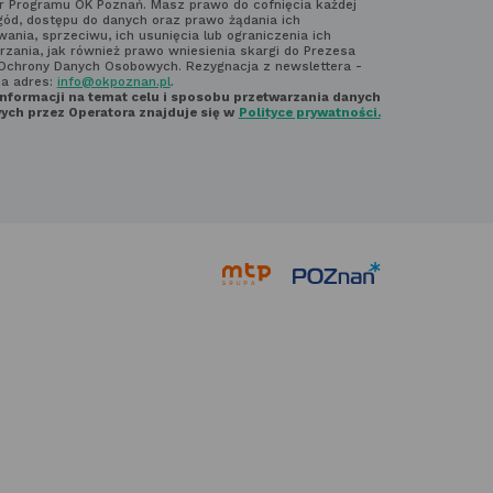
ter'a
r Programu OK Poznań. Masz prawo do cofnięcia każdej
gód, dostępu do danych oraz prawo żądania ich
ania, sprzeciwu, ich usunięcia lub ograniczenia ich
rzania, jak również prawo wniesienia skargi do Prezesa
Ochrony Danych Osobowych. Rezygnacja z newslettera -
na adres:
info@okpoznan.pl
.
informacji na temat celu i sposobu przetwarzania danych
ch przez Operatora znajduje się w
Polityce prywatności.
link
link
otwiera
otwiera
się
się
w nowej
w nowej
karcie
karcie