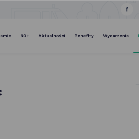
link
Select Lang
otwie
się
ramie
60+
Aktualności
Benefity
Wydarzenia
w now
karcie
c