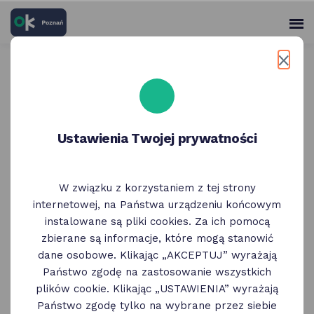
skróty
Panel
po
me
użytko
głównych
elementach
Wróć do poprzedniej strony
serwisu
IKS i Afisz w czerwcu
Ustawienia Twojej prywatności
05 Czerwca
W związku z korzystaniem z tej strony
"
Afisz
", wybór najważniejszych wydarzeń
internetowej, na Państwa urządzeniu końcowym
kulturalnych, jest częścią miesięcznika
instalowane są pliki cookies. Za ich pomocą
"
IKS
". Oprócz koncertów, spektakli teatralnych,
zbierane są informacje, które mogą stanowić
wernisaży i spotkań, znajdą tam Państwo
dane osobowe. Klikając „AKCEPTUJ” wyrażają
również bogatą ofertę dla dzieci i młodzieży.
Państwo zgodę na zastosowanie wszystkich
Zapraszamy do zapoznania się z propozycjami
plików cookie. Klikając „USTAWIENIA” wyrażają
na
czerwiec 2025 roku
(plik pdf).
Państwo zgodę tylko na wybrane przez siebie