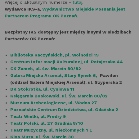
Więcej o aktualnym numerze -
tutaj
.
Wydawca IKS-a,
Wydawnictwo Miejskie Posnania jest
Partnerem Programu OK Poznań.
Bezpłatny IKS dostępny jest między innymi w siedzibach
Partnerów OK Poznań:
Biblioteka Raczyńskich, pl. Wolności 19
Centrum Infor macji Kulturalnej, ul. Ratajczaka 44
CK Zamek, ul. św. Marcin 80/82
Galera Miejska Arsenał, Stary Rynek 6,
Pawilon
(oddział Galerii Miejskiej Arsenał), ul. Szyperska 2
DK Stokrotka, ul. Cyniowa 11
Księgarnia Bookowski, ul. Św. Marcin 80/82
Muzeum Archeologiczne, ul. Wodna 27
Poznańskie Centrum Dziedzictwa, ul. Gdańska 2
Teatr Wielki, ul. Fredry 9
Teatr Polski, ul. 27 Grudnia 8/10
Teatr Muzyczny, ul. Niezłomnych 1 E
Kino Muza, ul. Św. Marcin 30