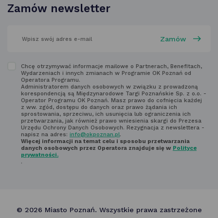
w nowej
Zamów newsletter
karcie
wpisz
swój
adres
email
w polu
Zapoznaj
Chcę otrzymywać informacje mailowe o Partnerach, Benefitach,
poniżej
Wydarzeniach i innych zmianach w Programie OK Poznań od
się
Operatora Programu.
Administratorem danych osobowych w związku z prowadzoną
z regulaminem
korespondencją są Międzynarodowe Targi Poznańskie Sp. z o.o. -
Operator Programu OK Poznań. Masz prawo do cofnięcia każdej
newsletter'a
z ww. zgód, dostępu do danych oraz prawo żądania ich
sprostowania, sprzeciwu, ich usunięcia lub ograniczenia ich
przetwarzania, jak również prawo wniesienia skargi do Prezesa
Urzędu Ochrony Danych Osobowych. Rezygnacja z newslettera -
napisz na adres:
info@okpoznan.pl
.
Więcej informacji na temat celu i sposobu przetwarzania
danych osobowych przez Operatora znajduje się w
Polityce
prywatności.
.
© 2026 Miasto Poznań. Wszystkie prawa zastrzeżone