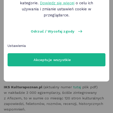
kategorie.
Dowiedz się więcej
o celu ich
używania i zmianie ustawień cookie w
przeglądarce.
Odrzuć / Wycofaj zgody
Ustawienia
Akceptuje wszystkie
IKS Kulturapoznan.pl
(aktualny numer
tutaj
plik pdf)
w nakładzie 3 000 egzemplarzy, ściśle zintegrowany
z Afiszem, to w sumie co miesiąc 120 stron kulturalnych
zapowiedzi, felietonów, rozmów, recenzji, historycznych
wspomnień.