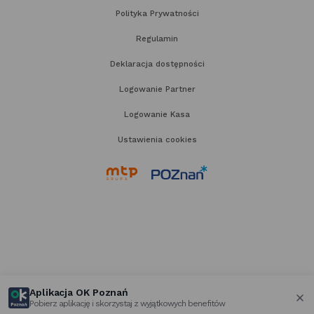
Polityka Prywatności
Regulamin
Deklaracja dostępności
Logowanie Partner
Logowanie Kasa
Ustawienia cookies
link
link
otwiera
otwiera
się
się
w nowej
w nowej
karcie
karcie
Aplikacja OK Poznań
Pobierz aplikację i skorzystaj z wyjątkowych benefitów
za